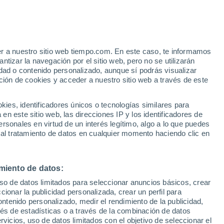
e
er a nuestro sitio web tiempo.com. En este caso, te informamos
:
46%
tizar la navegación por el sitio web, pero no se utilizarán
dad o contenido personalizado, aunque sí podrás visualizar
ción de cookies y acceder a nuestro sitio web a través de este
 de
es, identificadores únicos o tecnologías similares para
n este sitio web, las direcciones IP y los identificadores de
rsonales en virtud de un interés legítimo, algo a lo que puedes
e nubosidad
Radar de lluvia
Satélites
Modelos
 al tratamiento de datos en cualquier momento haciendo clic en
miento de datos:
omingo
Lunes
Martes
Miércoles
uso de datos limitados para seleccionar anuncios básicos, crear
9 Ago
10 Ago
11 Ago
12 Ago
ccionar la publicidad personalizada, crear un perfil para
ontenido personalizado, medir el rendimiento de la publicidad,
vés de estadísticas o a través de la combinación de datos
rvicios, uso de datos limitados con el objetivo de seleccionar el
40%