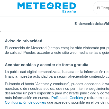
El tiempo
Noticias
Ví
Aviso de privacidad
El contenido de Meteored (tiempo.com) ha sido elaborado por pr
de calidad. Puedes acceder a este sitio web mediante las sigui
Aceptar cookies y acceder de forma gratuita
Inicio
Portugal
Distrito de Oporto
Ermesinde
La publicidad digital personalizada, basada en la información r
financiar nuestra actividad para seguir ofreciéndote contenido c
El Tiempo en Ermesind
Pulsando el botón "Aceptar y continuar", puedes acceder a la w
nuestras o de nuestros socios, que nos permiten el seguimiento
22:44
Jueves
desarrollar un perfil específico para mostrarte publicidad y co
más información en nuestra
Política de Cookies
y retirar en cu
Configuración de cookies
que aparece disponible en el pie de n
Cielo despejado