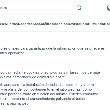
deos
Alertas
Radar
Mapas
Satélites
Modelos
Revista
Foro
El mundo
Esq
ofesionales para garantizar que la información que se ofrece es
entes opciones:
ecogida mediante cookies o tecnologías similares, nos permite
on altos estándares de calidad sin coste.
e
eb aceptando la instalación de todas las cookies, ya sean
 y análisis del comportamiento en el sitio web, así como
...
ntenido personalizado en función del mismo. Puedes consultar
alquier momento el consentimiento pulsando el botón
Por horas
uestra página web.
Cielos nubosos en las próximas
horas