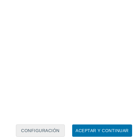
Calendario lunar
Lun
Mar
Mié
Jue
Vie
Sáb
Dom
6
7
8
9
10
11
12
13
14
15
16
17
18
19
CONFIGURACIÓN
ACEPTAR Y CONTINUAR