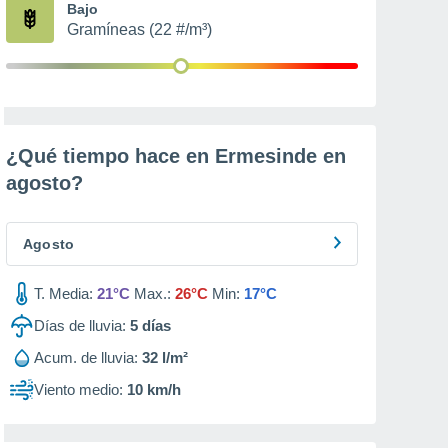
Bajo
Gramíneas (22 #/m³)
¿Qué tiempo hace en Ermesinde en
agosto
?
Agosto
T. Media:
21°C
Max.:
26°C
Min:
17°C
Días de lluvia:
5
días
Acum. de lluvia:
32 l/m²
Viento medio:
10 km/h