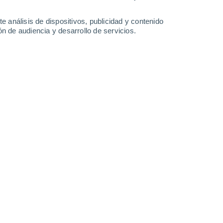
0.3 l/m²
26°
/
17°
26°
/
16°
26°
/
18°
27°
/
18°
e análisis de dispositivos, publicidad y contenido
n de audiencia y desarrollo de servicios.
-
35
km/h
14
-
39
km/h
13
-
37
km/h
11
-
34
km/h
osto
Noroeste
3 Medio
11
-
33 km/h
FPS:
6-10
Noroeste
2 Bajo
11
-
30 km/h
FPS:
no
Noroeste
1 Bajo
10
-
29 km/h
FPS:
no
Noroeste
0 Bajo
7
-
26 km/h
FPS:
no