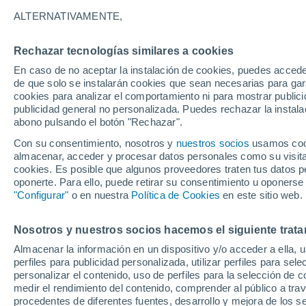
18°
ALTERNATIVAMENTE,
Rechazar tecnologías similares a cookies
Menguant
En caso de no aceptar la instalación de cookies, puedes acced
Iluminada
Sensación de 18°
de que solo se instalarán cookies que sean necesarias para garan
cookies para analizar el comportamiento ni para mostrar publici
publicidad general no personalizada. Puedes rechazar la instala
abono pulsando el botón "Rechazar".
Previsión para el eclipse
Samuel Biener avisa de posibles tormentas y
Con su consentimiento, nosotros y
nuestros socios
usamos cooki
un domo de calor en España
almacenar, acceder y procesar datos personales como su visita e
cookies. Es posible que algunos proveedores traten tus datos pe
El Tiempo 1 - 7 días
Por horas
Actualidad
Mapa d
oponerte. Para ello, puede retirar su consentimiento u oponerse
"Configurar"
o en nuestra
Política de Cookies
en este sitio web.
Nosotros y nuestros socios hacemos el siguiente trata
Mañana
Sábado
D
Hoy
Almacenar la información en un dispositivo y/o acceder a ella, 
7 Ago
8 Ago
6 Ago
perfiles para publicidad personalizada, utilizar perfiles para sele
personalizar el contenido, uso de perfiles para la selección de c
medir el rendimiento del contenido, comprender al público a tra
procedentes de diferentes fuentes, desarrollo y mejora de los se
30%