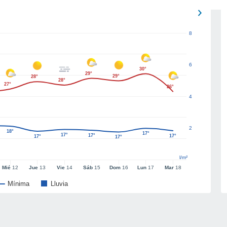
8
6
30°
29°
29°
28°
28°
27°
26°
4
2
18°
17°
17°
17°
17°
17°
17°
l/m²
Mié
12
Jue
13
Vie
14
Sáb
15
Dom
16
Lun
17
Mar
18
Mínima
Lluvia