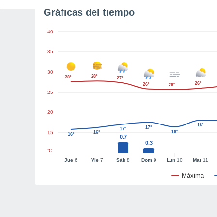
Gráficas del tiempo
40
35
30
28°
28°
27°
26°
26°
26°
25
20
18°
17°
17°
16°
15
16°
16°
0.7
0.3
°C
Jue
6
Vie
7
Sáb
8
Dom
9
Lun
10
Mar
11
Máxima