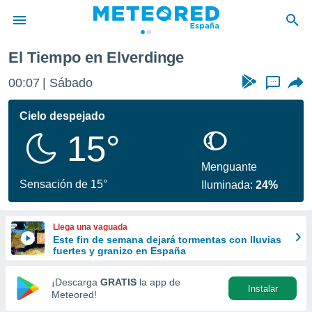
lverdinge
El Tiempo en Elverdinge
privacidad
00:07
Sábado
...
o de
tiempo.com)
borado por
Cielo despejado
es para
15°
ue la
 que se
e calidad.
Menguante
eder a este
Sensación de 15°
Iluminada:
24%
ediante las
opciones:
Llega una vaguada
ookies y
Este fin de semana dejará tormentas con lluvias
e forma
fuertes y granizo en España
d digital
¡Descarga
GRATIS
la app de
Instalar
ada, basada
Meteored!
mación