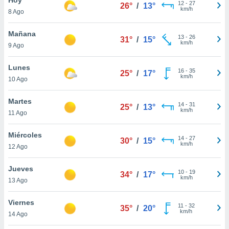
12
-
27
26°
/
13°
km/h
8 Ago
do en
 mismo.
sultar más
Mañana
13
-
26
31°
/
15°
 en nuestra
km/h
9 Ago
 Cookies
y
ualquier
Lunes
16
-
35
25°
/
17°
km/h
10 Ago
ento
 botón
ación de
Martes
14
-
31
25°
/
13°
kies
km/h
11 Ago
 disponible
e nuestra
Miércoles
14
-
27
.
30°
/
15°
km/h
12 Ago
IVAMENTE,
Jueves
10
-
19
34°
/
17°
km/h
13 Ago
as
 a cookies
Viernes
11
-
32
35°
/
20°
km/h
 no aceptar
14 Ago
ón de