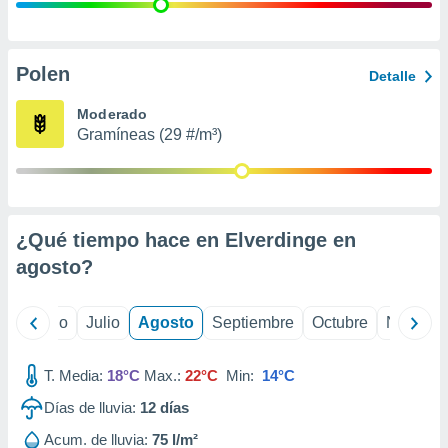
 seleccionar
o.
calización
precisa e
Polen
Detalle
ión mediante
Moderado
, publicidad
Gramíneas (29 #/m³)
dos,
 publicidad
,
ón de
¿Qué tiempo hace en Elverdinge en
 desarrollo
s.
agosto
?
tros 1199
ios
yo
Junio
Julio
Agosto
Septiembre
Octubre
Noviemb
T. Media:
18°C
Max.:
22°C
Min:
14°C
Días de lluvia:
12
días
Acum. de lluvia:
75 l/m²