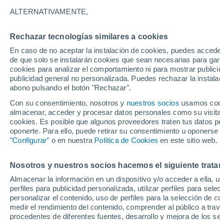
27°
ALTERNATIVAMENTE,
Rechazar tecnologías similares a cookies
Sureste
En caso de no aceptar la instalación de cookies, puedes acced
Sensación de 30°
8
-
17 km/
de que solo se instalarán cookies que sean necesarias para garan
cookies para analizar el comportamiento ni para mostrar publici
publicidad general no personalizada. Puedes rechazar la instala
abono pulsando el botón "Rechazar".
El Tiempo 1 - 7 días
Por horas
Actualidad
Mapa de
Con su consentimiento, nosotros y
nuestros socios
usamos cooki
almacenar, acceder y procesar datos personales como su visita e
cookies. Es posible que algunos proveedores traten tus datos pe
oponerte. Para ello, puede retirar su consentimiento u oponerse
Mañana
Domingo
Hoy
"Configurar"
o en nuestra
Política de Cookies
en este sitio web.
8 Ago
9 Ago
7 Ago
Nosotros y nuestros socios hacemos el siguiente trata
Almacenar la información en un dispositivo y/o acceder a ella, 
80%
80%
80%
perfiles para publicidad personalizada, utilizar perfiles para sele
1.1 l/m²
1.5 l/m²
2.5 l/m²
personalizar el contenido, uso de perfiles para la selección de c
37°
/
26°
38°
/
25°
38°
/
27°
medir el rendimiento del contenido, comprender al público a tra
procedentes de diferentes fuentes, desarrollo y mejora de los se