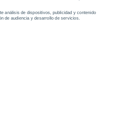
-
47
km/h
23
-
51
km/h
26
-
59
km/h
24
-
53
km/h
e análisis de dispositivos, publicidad y contenido
n de audiencia y desarrollo de servicios.
nia - TX hoy
, 7 de agosto
Sureste
0 Bajo
8
-
17 km/h
FPS:
no
Sureste
0 Bajo
9
-
18 km/h
FPS:
no
Sureste
1 Bajo
13
-
27 km/h
FPS:
no
Sureste
6 Alto
14
-
33 km/h
FPS:
15-25
Sureste
9 ¡Muy Alto!
15
-
36 km/h
FPS:
25-50