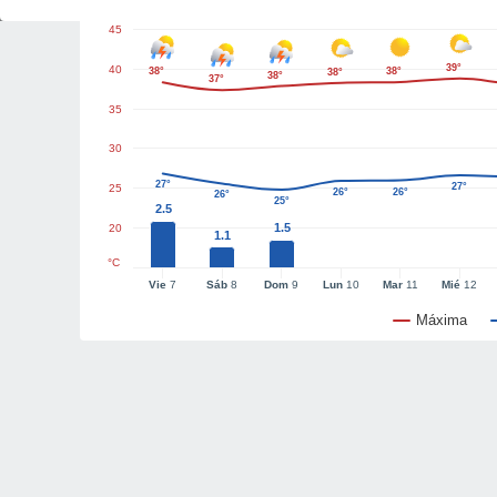
45
39°
40
38°
38°
38°
38°
37°
35
30
27°
27°
25
26°
26°
26°
25°
2.5
1.5
20
1.1
°C
Vie
7
Sáb
8
Dom
9
Lun
10
Mar
11
Mié
12
Máxima