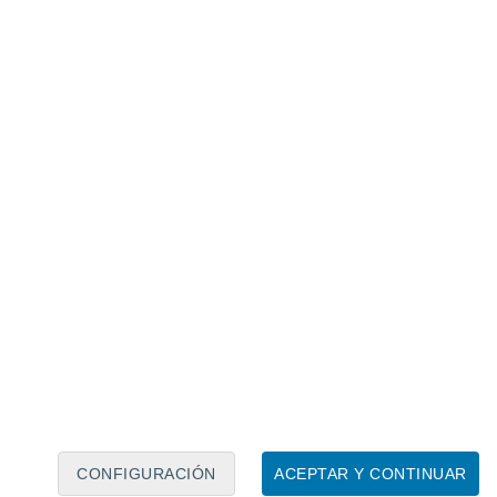
Calendario lunar
Lun
Mar
Mié
Jue
Vie
Sáb
Dom
7
8
9
10
11
12
13
14
15
16
17
18
19
20
CONFIGURACIÓN
ACEPTAR Y CONTINUAR
15