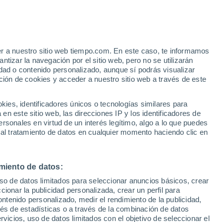
er a nuestro sitio web tiempo.com. En este caso, te informamos
h
tizar la navegación por el sitio web, pero no se utilizarán
dad o contenido personalizado, aunque sí podrás visualizar
ción de cookies y acceder a nuestro sitio web a través de este
 temperatura
Radar de lluvia
Satélites
Modelos
es, identificadores únicos o tecnologías similares para
n este sitio web, las direcciones IP y los identificadores de
rsonales en virtud de un interés legítimo, algo a lo que puedes
 al tratamiento de datos en cualquier momento haciendo clic en
Lunes
Martes
Miércoles
Jueves
10 Ago
11 Ago
12 Ago
13 Ago
miento de datos:
uso de datos limitados para seleccionar anuncios básicos, crear
ccionar la publicidad personalizada, crear un perfil para
ontenido personalizado, medir el rendimiento de la publicidad,
38°
/
26°
38°
/
26°
39°
/
27°
38°
/
26°
vés de estadísticas o a través de la combinación de datos
rvicios, uso de datos limitados con el objetivo de seleccionar el