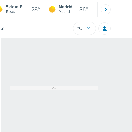
Eldora Rd-Fm 1426 Colonia
Madrid
Barcelona
28°
36°
Texas
Madrid
Barcelona
°C
uí