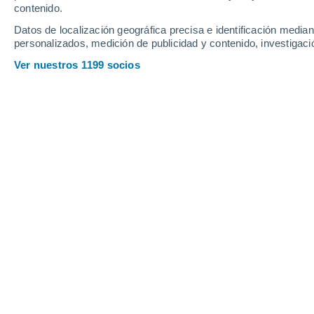
contenido.
19
-
43
km/h
20
-
46
km/h
21
18
-
53
km/h
Datos de localización geográfica precisa e identificación mediant
personalizados, medición de publicidad y contenido, investigació
El tiempo en Eldora Rd-Fm 1426 Colo
Ver nuestros 1199 socios
Soleado
27°
07:00
Sensación T.
30°
Soleado
28°
08:00
Sensación T.
32°
Soleado
30°
09:00
Sensación T.
34°
Soleado
34°
11:00
Sensación T.
37°
Lluvia débil
30%
38°
14:00
0.1 l/m²
Sensación T.
41°