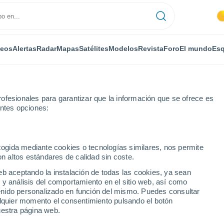
deos
Alertas
Radar
Mapas
Satélites
Modelos
Revista
Foro
El mundo
Esq
ofesionales para garantizar que la información que se ofrece es
entes opciones:
Rd-Fm 1426 Colonia
ecogida mediante cookies o tecnologías similares, nos permite
on altos estándares de calidad sin coste.
-Fm 1426 Colonia - TX
eb aceptando la instalación de todas las cookies, ya sean
 y análisis del comportamiento en el sitio web, así como
...
ntenido personalizado en función del mismo. Puedes consultar
alquier momento el consentimiento pulsando el botón
Por horas
uestra página web.
Calor Húmedo Sofocante en las
próximas horas