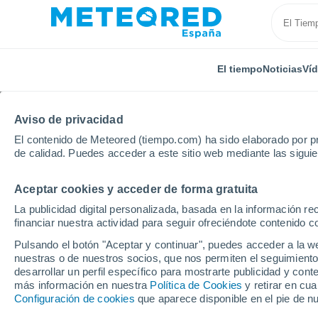
El tiempo
Noticias
Ví
Aviso de privacidad
El contenido de Meteored (tiempo.com) ha sido elaborado por pr
de calidad. Puedes acceder a este sitio web mediante las sigui
Aceptar cookies y acceder de forma gratuita
Inicio
Estados Unidos
Estado de Texas
Eldora 
La publicidad digital personalizada, basada en la información r
financiar nuestra actividad para seguir ofreciéndote contenido c
El Tiempo en Eldora Rd
Pulsando el botón "Aceptar y continuar", puedes acceder a la w
nuestras o de nuestros socios, que nos permiten el seguimiento
07:24
Viernes
desarrollar un perfil específico para mostrarte publicidad y co
más información en nuestra
Política de Cookies
y retirar en cu
Configuración de cookies
que aparece disponible en el pie de n
Soleado