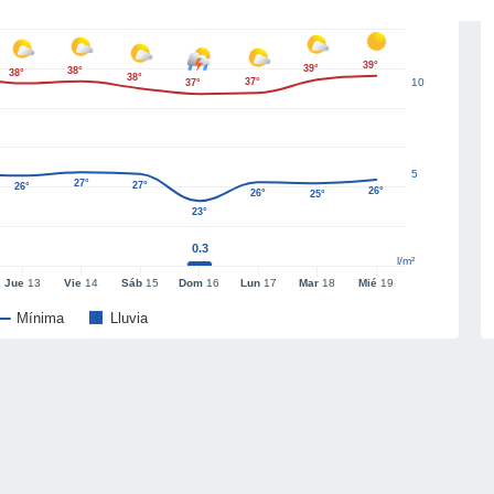
39°
39°
38°
38°
38°
37°
10
37°
5
27°
27°
26°
26°
26°
25°
23°
0.3
l/m²
Jue
13
Vie
14
Sáb
15
Dom
16
Lun
17
Mar
18
Mié
19
Mínima
Lluvia