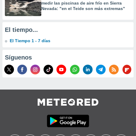
medir las piscinas de aire frío en Sierra
precisa e
Nevada: "en el Teide son más extremas"
ión mediante
, publicidad
El tiempo...
dos,
 publicidad
El Tiempo 1 - 7 días
,
ón de
 desarrollo
Síguenos
s.
tros 1199
ios