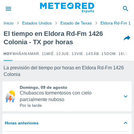
privacidad
o de
Inicio
Estados Unidos
Estado de Texas
Eldora Rd-Fm 14
tiempo.com)
borado por
El tiempo en Eldora Rd-Fm 1426
es para
Colonia - TX por horas
ue la
 que se
e calidad.
HOY
MAÑANA
MAR. 11
MIÉ. 12
JUE. 13
VIE. 14
SÁB. 15
DOM. 16
LUN.
eder a este
ediante las
La previsión del tiempo por horas en Eldora Rd-Fm 1426
opciones:
Colonia
ookies y
Domingo, 09 de agosto
e forma
Chubascos tormentosos con cielo
parcialmente nuboso
d digital
Por la tarde
ada, basada
mación
ediante
Horas anteriores
ecnologías
nos permite