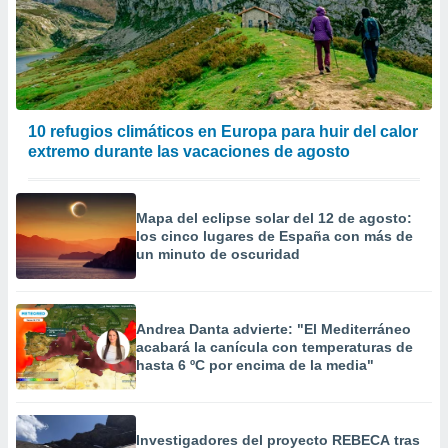
 la
da, crear un
personalizar
o, uso de
a la
e contenido
10 refugios climáticos en Europa para huir del calor
do, medir el
extremo durante las vacaciones de agosto
 de la
medir el
 del
Mapa del eclipse solar del 12 de agosto:
 comprender
los cinco lugares de España con más de
 través de
un minuto de oscuridad
s o a través
nación de
edentes de
fuentes,
Andrea Danta advierte: "El Mediterráneo
y mejora de
acabará la canícula con temperaturas de
os, uso de
hasta 6 ºC por encima de la media"
ados con el
 seleccionar
o.
Investigadores del proyecto REBECA tras
calización