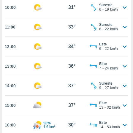
estra
Sureste
31°
10:00
ara seguir
6
-
19
km/h
e contenido
stándares
ACEPTAR
sin coste.
Sureste
33°
11:00
Y
6
-
22
km/h
CONTINUAR
 botón
continuar",
Este
der a la
34°
12:00
CONFIGURACIÓN
6
-
22
km/h
ndo la
 de todas
, ya sean
Este
36°
13:00
de nuestros
7
-
24
km/h
 nos
Sureste
 y análisis
37°
14:00
9
-
27
km/h
tamiento en
b, así como
un perfil
Este
37°
15:00
para
13
-
32
km/h
ublicidad y
Este
50%
do en
30°
16:00
1.6 l/m²
14
-
53
km/h
 mismo.