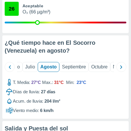
 seleccionar
Aceptable
o.
26
O₃ (66 µg/m³)
calización
precisa e
ión mediante
, publicidad
¿Qué tiempo hace en El Socorro
dos,
(Venezuela) en
agosto
?
 publicidad
,
ón de
yo
Junio
Julio
Agosto
Septiembre
Octubre
Noviemb
 desarrollo
s.
T. Media:
27°C
Max.:
31°C
Min:
23°C
tros 1199
ios
Días de lluvia:
27
días
Acum. de lluvia:
204 l/m²
Viento medio:
6 km/h
Salida y Puesta del sol