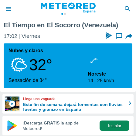
El Tiempo en El Socorro (Venezuela)
privacidad
17:02
Viernes
...
o de
tiempo.com)
borado por
Nubes y claros
es para
32°
ue la
 que se
e calidad.
Noreste
eder a este
Sensación de 34°
14
28 km/h
ediante las
opciones:
Llega una vaguada
ookies y
Este fin de semana dejará tormentas con lluvias
e forma
fuertes y granizo en España
d digital
¡Descarga
GRATIS
la app de
Instalar
ada, basada
Meteored!
mación