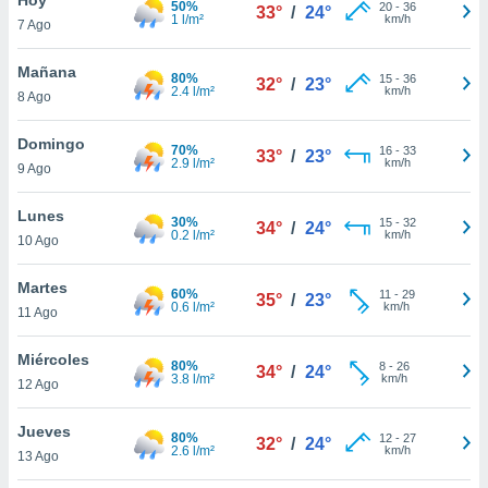
50%
20
-
36
33°
/
24°
1 l/m²
km/h
7 Ago
do en
 mismo.
sultar más
Mañana
80%
15
-
36
32°
/
23°
 en nuestra
2.4 l/m²
km/h
8 Ago
 Cookies
y
ualquier
Domingo
70%
16
-
33
33°
/
23°
2.9 l/m²
km/h
9 Ago
ento
 botón
ación de
Lunes
30%
15
-
32
34°
/
24°
kies
0.2 l/m²
km/h
10 Ago
 disponible
e nuestra
Martes
60%
11
-
29
.
35°
/
23°
0.6 l/m²
km/h
11 Ago
IVAMENTE,
Miércoles
80%
8
-
26
34°
/
24°
3.8 l/m²
km/h
12 Ago
as
 a cookies
Jueves
80%
12
-
27
32°
/
24°
2.6 l/m²
km/h
 no aceptar
13 Ago
ón de