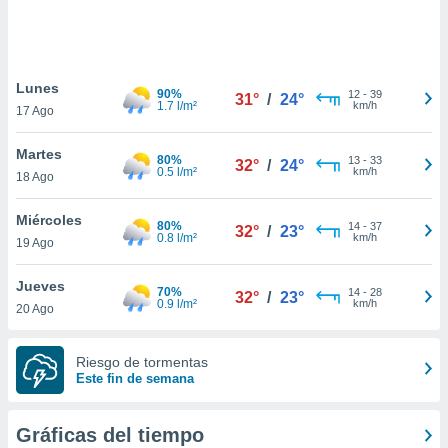
 botón
.
nto,
Lunes
90%
12
-
39
31°
/
24°
1.7 l/m²
km/h
17 Ago
cios
kies,
Martes
ores únicos
80%
13
-
33
32°
/
24°
0.5 l/m²
km/h
18 Ago
as similares
nar,
rocesar
Miércoles
80%
14
-
37
32°
/
23°
onales como
0.8 l/m²
km/h
19 Ago
 este sitio
recciones IP
Jueves
ficadores de
70%
14
-
28
32°
/
23°
0.9 l/m²
km/h
20 Ago
 posible
s
 traten tus
Riesgo de tormentas
nales en
Este fin de semana
 interés
go a lo que
nerte. Para
Gráficas del tiempo
retirar su