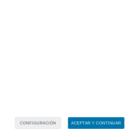
Calendario lunar
Lun
Mar
Mié
Jue
Vie
Sáb
Dom
6
7
8
9
10
11
12
13
14
15
16
17
18
19
CONFIGURACIÓN
ACEPTAR Y CONTINUAR