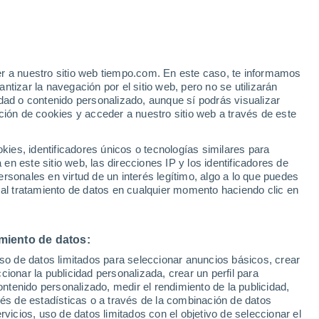
Aviso de nivel amarillo
Alerta moderada por altas
temperaturas en El Faro hoy
er a nuestro sitio web tiempo.com. En este caso, te informamos
/h
tizar la navegación por el sitio web, pero no se utilizarán
dad o contenido personalizado, aunque sí podrás visualizar
ción de cookies y acceder a nuestro sitio web a través de este
 de
es, identificadores únicos o tecnologías similares para
n este sitio web, las direcciones IP y los identificadores de
rsonales en virtud de un interés legítimo, algo a lo que puedes
e nubosidad
Radar de lluvia
Satélites
Modelos
 al tratamiento de datos en cualquier momento haciendo clic en
miento de datos:
omingo
Lunes
Martes
Miércoles
uso de datos limitados para seleccionar anuncios básicos, crear
9 Ago
10 Ago
11 Ago
12 Ago
ccionar la publicidad personalizada, crear un perfil para
ontenido personalizado, medir el rendimiento de la publicidad,
vés de estadísticas o a través de la combinación de datos
rvicios, uso de datos limitados con el objetivo de seleccionar el
90%
80%
90%
80%