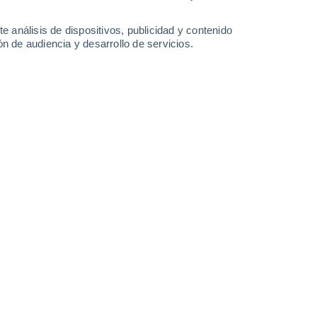
3.9 l/m²
0.5 l/m²
5.8 l/m²
1.1 l/m²
32°
/
25°
33°
/
26°
32°
/
25°
31°
/
25°
e análisis de dispositivos, publicidad y contenido
n de audiencia y desarrollo de servicios.
-
50
km/h
22
-
50
km/h
14
-
38
km/h
18
-
45
km/h
s
Sureste
1 Bajo
°
15
-
40 km/h
FPS:
no
s
Sureste
0 Bajo
°
15
-
33 km/h
FPS:
no
s
Este
0 Bajo
°
14
-
32 km/h
FPS:
no
s
Este
0 Bajo
°
13
-
27 km/h
FPS:
no