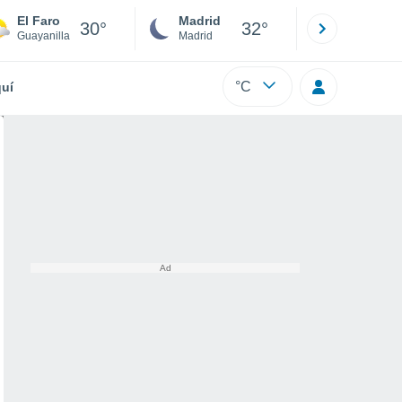
El Faro
Madrid
Barcelona
30°
32°
Guayanilla
Madrid
Barcelona
°C
uí