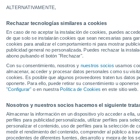
30°
ALTERNATIVAMENTE,
Rechazar tecnologías similares a cookies
Sureste
En caso de no aceptar la instalación de cookies, puedes acced
Sensación de 34°
15
-
40 km
de que solo se instalarán cookies que sean necesarias para garan
cookies para analizar el comportamiento ni para mostrar publici
publicidad general no personalizada. Puedes rechazar la instala
abono pulsando el botón "Rechazar".
Previsión para el eclipse
Samuel Biener avisa de posibles tormentas y
Con su consentimiento, nosotros y
nuestros socios
usamos cooki
un domo de calor en España
almacenar, acceder y procesar datos personales como su visita e
cookies. Es posible que algunos proveedores traten tus datos pe
El Tiempo 1 - 7 días
Por horas
Actualidad
Mapa d
oponerte. Para ello, puede retirar su consentimiento u oponerse
"Configurar"
o en nuestra
Política de Cookies
en este sitio web.
Nosotros y nuestros socios hacemos el siguiente trata
Mañana
Sábado
D
Hoy
Almacenar la información en un dispositivo y/o acceder a ella, 
7 Ago
8 Ago
6 Ago
perfiles para publicidad personalizada, utilizar perfiles para sele
personalizar el contenido, uso de perfiles para la selección de c
medir el rendimiento del contenido, comprender al público a tra
procedentes de diferentes fuentes, desarrollo y mejora de los se
80%