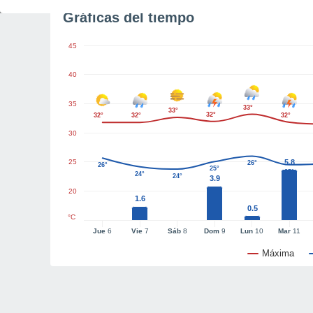
Gráficas del tiempo
45
40
35
33°
33°
32°
32°
32°
32°
30
25
5.8
26°
26°
25°
25°
24°
24°
3.9
20
1.6
0.5
°C
Jue
6
Vie
7
Sáb
8
Dom
9
Lun
10
Mar
11
Máxima