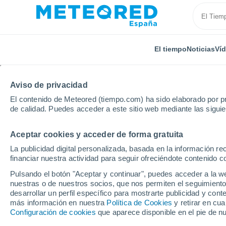
El tiempo
Noticias
Ví
Aviso de privacidad
El contenido de Meteored (tiempo.com) ha sido elaborado por pr
de calidad. Puedes acceder a este sitio web mediante las sigui
Aceptar cookies y acceder de forma gratuita
Inicio
Puerto Rico
Municipio de Guayanilla
El F
La publicidad digital personalizada, basada en la información r
financiar nuestra actividad para seguir ofreciéndote contenido c
El Tiempo en El Faro (
Pulsando el botón "Aceptar y continuar", puedes acceder a la w
nuestras o de nuestros socios, que nos permiten el seguimiento
16:59
Jueves
desarrollar un perfil específico para mostrarte publicidad y co
más información en nuestra
Política de Cookies
y retirar en cu
Configuración de cookies
que aparece disponible en el pie de n
Nubes y claros