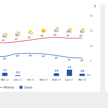
20
15
34°
34°
34°
34°
33°
32°
31°
10
26°
26°
26°
25°
25°
24°
24°
5
2.1
1.1
0.9
0.8
0.3
l/m²
Mié
12
Jue
13
Vie
14
Sáb
15
Dom
16
Lun
17
Mar
18
Mínima
Lluvia