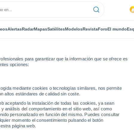
deos
Alertas
Radar
Mapas
Satélites
Modelos
Revista
Foro
El mundo
Esq
ofesionales para garantizar que la información que se ofrece es
entes opciones:
aro
ecogida mediante cookies o tecnologías similares, nos permite
on altos estándares de calidad sin coste.
Puerto Rico)
eb aceptando la instalación de todas las cookies, ya sean
 y análisis del comportamiento en el sitio web, así como
...
ntenido personalizado en función del mismo. Puedes consultar
alquier momento el consentimiento pulsando el botón
Por horas
uestra página web.
Intervalos nubosos en las
próximas horas