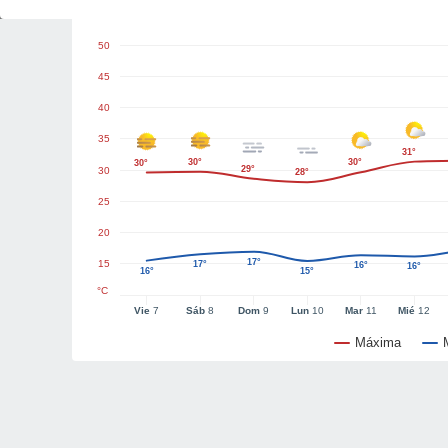
Gráficas del tiempo
50
45
40
35
31°
30°
30°
30°
29°
30
28°
25
20
17°
15
17°
16°
16°
16°
15°
°C
Vie
7
Sáb
8
Dom
9
Lun
10
Mar
11
Mié
12
Máxima