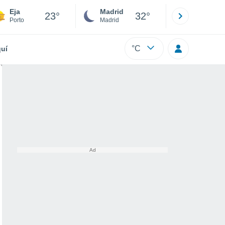
Eja
Madrid
Barcelona
23°
32°
Porto
Madrid
Barcelona
°C
uí