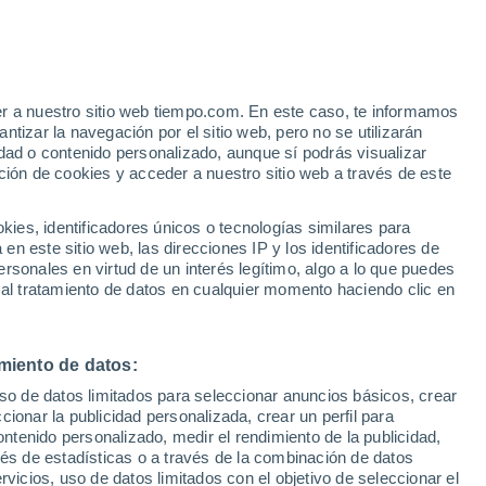
e
er a nuestro sitio web tiempo.com. En este caso, te informamos
:
35%
tizar la navegación por el sitio web, pero no se utilizarán
dad o contenido personalizado, aunque sí podrás visualizar
ción de cookies y acceder a nuestro sitio web a través de este
ias
es, identificadores únicos o tecnologías similares para
n este sitio web, las direcciones IP y los identificadores de
rsonales en virtud de un interés legítimo, algo a lo que puedes
 lluvia
Radar de lluvia
Satélites
Modelos
 al tratamiento de datos en cualquier momento haciendo clic en
miento de datos:
Lunes
Martes
Miércoles
Jueves
uso de datos limitados para seleccionar anuncios básicos, crear
10 Ago
11 Ago
12 Ago
13 Ago
ccionar la publicidad personalizada, crear un perfil para
ontenido personalizado, medir el rendimiento de la publicidad,
vés de estadísticas o a través de la combinación de datos
rvicios, uso de datos limitados con el objetivo de seleccionar el