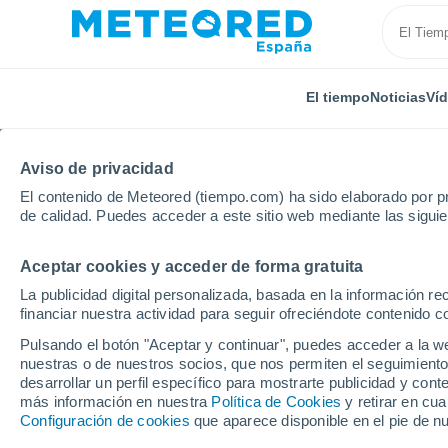
El tiempo
Noticias
Ví
Aviso de privacidad
El contenido de Meteored (tiempo.com) ha sido elaborado por pr
de calidad. Puedes acceder a este sitio web mediante las sigui
Aceptar cookies y acceder de forma gratuita
Inicio
Portugal
Distrito de Oporto
Eja
La publicidad digital personalizada, basada en la información r
financiar nuestra actividad para seguir ofreciéndote contenido c
El Tiempo en Eja
Pulsando el botón "Aceptar y continuar", puedes acceder a la w
nuestras o de nuestros socios, que nos permiten el seguimiento
21:30
Viernes
desarrollar un perfil específico para mostrarte publicidad y co
más información en nuestra
Política de Cookies
y retirar en cu
Configuración de cookies
que aparece disponible en el pie de n
Calima