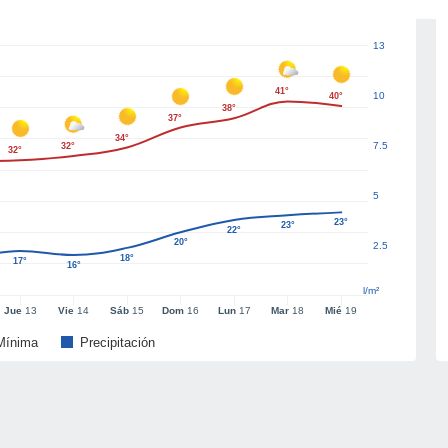
13
41°
10
40°
38°
37°
34°
7.5
32°
32°
5
23°
23°
22°
20°
2.5
18°
17°
16°
l/m²
Jue
13
Vie
14
Sáb
15
Dom
16
Lun
17
Mar
18
Mié
19
Mínima
Precipitación