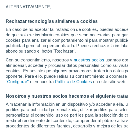
22°
ALTERNATIVAMENTE,
Rechazar tecnologías similares a cookies
Menguant
En caso de no aceptar la instalación de cookies, puedes acced
Iluminada
Sensación de 22°
de que solo se instalarán cookies que sean necesarias para garan
cookies para analizar el comportamiento ni para mostrar publici
publicidad general no personalizada. Puedes rechazar la instala
abono pulsando el botón "Rechazar".
Llega una vaguada
Este fin de semana dejará tormentas con lluv
Con su consentimiento, nosotros y
nuestros socios
usamos cooki
fuertes y granizo en España
almacenar, acceder y procesar datos personales como su visita e
cookies. Es posible que algunos proveedores traten tus datos pe
El Tiempo 1 - 7 días
Por horas
Actualidad
Mapa de
oponerte. Para ello, puede retirar su consentimiento u oponerse
"Configurar"
o en nuestra
Política de Cookies
en este sitio web.
Nosotros y nuestros socios hacemos el siguiente trata
Mañana
Domingo
Hoy
Almacenar la información en un dispositivo y/o acceder a ella, 
8 Ago
9 Ago
7 Ago
perfiles para publicidad personalizada, utilizar perfiles para sele
personalizar el contenido, uso de perfiles para la selección de c
medir el rendimiento del contenido, comprender al público a tra
procedentes de diferentes fuentes, desarrollo y mejora de los se