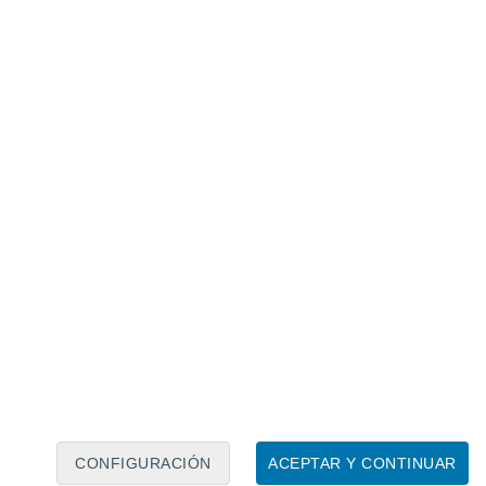
Calendario lunar
Lun
Mar
Mié
Jue
Vie
Sáb
Dom
7
8
9
10
11
12
13
14
15
16
17
18
19
20
CONFIGURACIÓN
ACEPTAR Y CONTINUAR