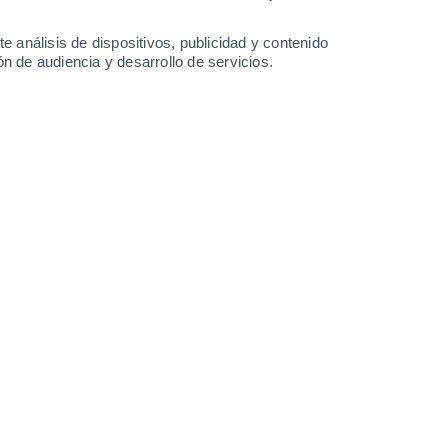
28°
/
15°
30°
/
16°
31°
/
16°
32°
/
17°
e análisis de dispositivos, publicidad y contenido
n de audiencia y desarrollo de servicios.
-
36
km/h
13
-
35
km/h
13
-
33
km/h
10
-
33
km/h
Oeste
3 Medio
10
-
28 km/h
FPS:
6-10
Oeste
2 Bajo
9
-
26 km/h
FPS:
no
Oeste
1 Bajo
7
-
21 km/h
FPS:
no
Oeste
0 Bajo
4
-
17 km/h
FPS:
no