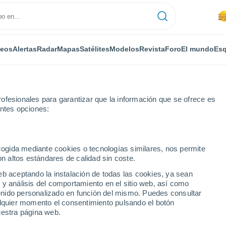
deos
Alertas
Radar
Mapas
Satélites
Modelos
Revista
Foro
El mundo
Esq
ofesionales para garantizar que la información que se ofrece es
entes opciones:
ecogida mediante cookies o tecnologías similares, nos permite
on altos estándares de calidad sin coste.
eb aceptando la instalación de todas las cookies, ya sean
 y análisis del comportamiento en el sitio web, así como
...
ntenido personalizado en función del mismo. Puedes consultar
alquier momento el consentimiento pulsando el botón
Por horas
uestra página web.
Se espera calima en las
próximas horas