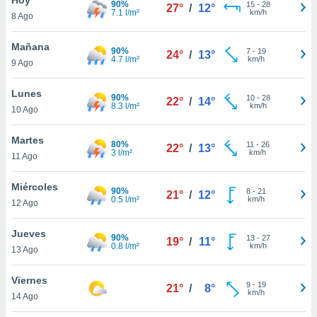
90%
15
-
28
27°
/
12°
7.1 l/m²
km/h
8 Ago
do en
 mismo.
sultar más
Mañana
90%
7
-
19
24°
/
13°
 en nuestra
4.7 l/m²
km/h
9 Ago
 Cookies
y
ualquier
Lunes
90%
10
-
28
22°
/
14°
8.3 l/m²
km/h
10 Ago
ento
 botón
ación de
Martes
80%
11
-
26
22°
/
13°
kies
3 l/m²
km/h
11 Ago
 disponible
e nuestra
Miércoles
90%
8
-
21
.
21°
/
12°
0.5 l/m²
km/h
12 Ago
IVAMENTE,
Jueves
90%
13
-
27
19°
/
11°
0.8 l/m²
km/h
13 Ago
as
 a cookies
Viernes
9
-
19
21°
/
8°
km/h
 no aceptar
14 Ago
ón de