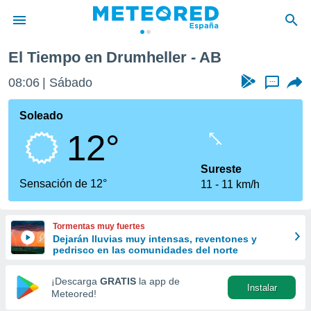
El Tiempo en Drumheller - AB
privacidad
08:06
Sábado
...
o de
tiempo.com)
borado por
Soleado
es para
12°
ue la
 que se
e calidad.
Sureste
eder a este
Sensación de 12°
11
11 km/h
ediante las
opciones:
Tormentas muy fuertes
ookies y
Dejarán lluvias muy intensas, reventones y
e forma
pedrisco en las comunidades del norte
d digital
¡Descarga
GRATIS
la app de
Instalar
ada, basada
Meteored!
mación