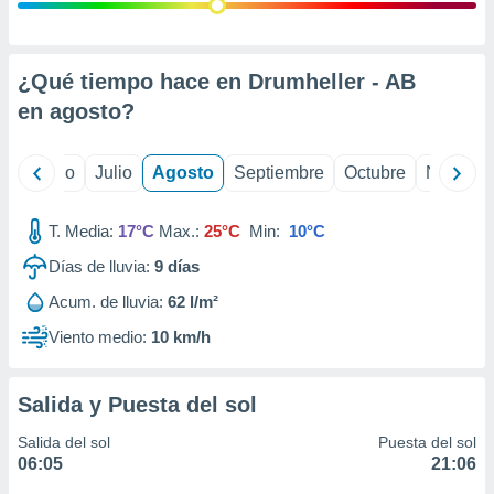
 seleccionar
o.
calización
precisa e
¿Qué tiempo hace en Drumheller - AB
ión mediante
en
agosto
?
, publicidad
yo
Junio
Julio
Agosto
Septiembre
Octubre
Noviemb
dos,
 publicidad
,
T. Media:
17°C
Max.:
25°C
Min:
10°C
ón de
Días de lluvia:
9
días
 desarrollo
s.
Acum. de lluvia:
62 l/m²
tros 1199
Viento medio:
10 km/h
ios
Salida y Puesta del sol
Salida del sol
Puesta del sol
06:05
21:06