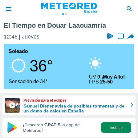
El Tiempo en Douar Laaouamria
privacidad
12:46
Jueves
...
o de
tiempo.com)
borado por
Soleado
es para
36°
ue la
 que se
e calidad.
UV
9 ¡Muy Alto!
eder a este
Sensación de 34°
FPS
25-50
ediante las
opciones:
Previsión para el eclipse
ookies y
Samuel Biener avisa de posibles tormentas y de
e forma
un domo de calor en España
d digital
¡Descarga
GRATIS
la app de
Instalar
ada, basada
Meteored!
mación