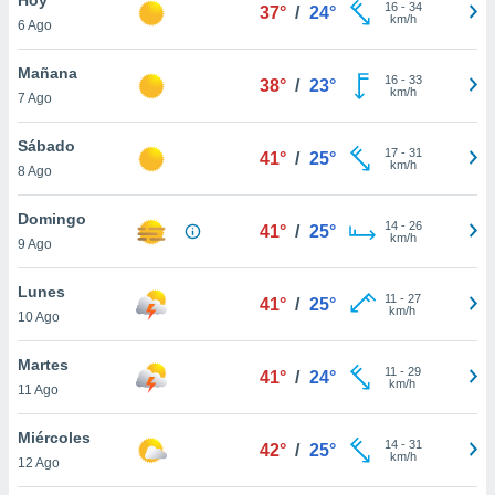
16
-
34
37°
/
24°
km/h
6 Ago
do en
 mismo.
sultar más
Mañana
16
-
33
38°
/
23°
 en nuestra
km/h
7 Ago
 Cookies
y
ualquier
Sábado
17
-
31
41°
/
25°
km/h
8 Ago
ento
 botón
ación de
Domingo
14
-
26
41°
/
25°
kies
km/h
9 Ago
 disponible
e nuestra
Lunes
11
-
27
.
41°
/
25°
km/h
10 Ago
IVAMENTE,
Martes
11
-
29
41°
/
24°
km/h
11 Ago
as
 a cookies
Miércoles
14
-
31
42°
/
25°
km/h
 no aceptar
12 Ago
ón de