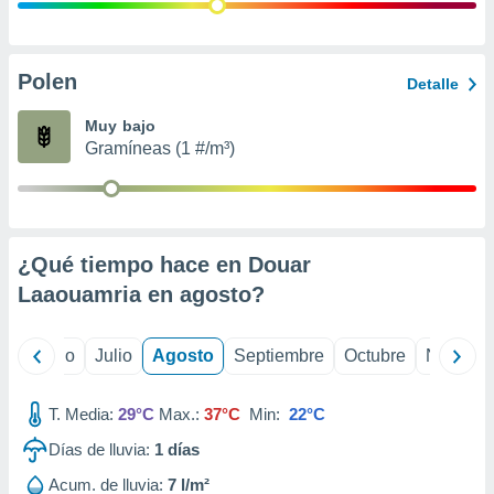
 seleccionar
o.
calización
precisa e
Polen
Detalle
ión mediante
Muy bajo
, publicidad
Gramíneas (1 #/m³)
dos,
 publicidad
,
ón de
¿Qué tiempo hace en Douar
 desarrollo
s.
Laaouamria en
agosto
?
tros 1199
ios
yo
Junio
Julio
Agosto
Septiembre
Octubre
Noviemb
T. Media:
29°C
Max.:
37°C
Min:
22°C
Días de lluvia:
1
días
Acum. de lluvia:
7 l/m²