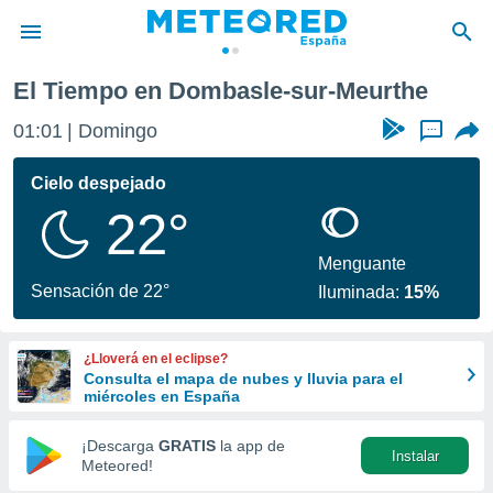
sur-Meurthe
El Tiempo en Dombasle-sur-Meurthe
privacidad
01:01
Domingo
...
o de
tiempo.com)
borado por
Cielo despejado
es para
22°
ue la
 que se
e calidad.
Menguante
eder a este
Sensación de 22°
Iluminada:
15%
ediante las
opciones:
¿Lloverá en el eclipse?
ookies y
Consulta el mapa de nubes y lluvia para el
e forma
miércoles en España
d digital
¡Descarga
GRATIS
la app de
Instalar
ada, basada
Meteored!
mación