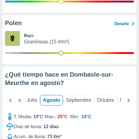
 seleccionar
o.
calización
precisa e
Polen
Detalle
ión mediante
Bajo
, publicidad
Gramíneas (15 #/m³)
dos,
 publicidad
,
ón de
¿Qué tiempo hace en Dombasle-sur-
 desarrollo
s.
Meurthe en
agosto
?
tros 1199
ios
yo
Junio
Julio
Agosto
Septiembre
Octubre
Noviemb
T. Media:
19°C
Max.:
25°C
Min:
14°C
Días de lluvia:
12
días
Acum. de lluvia:
73 l/m²