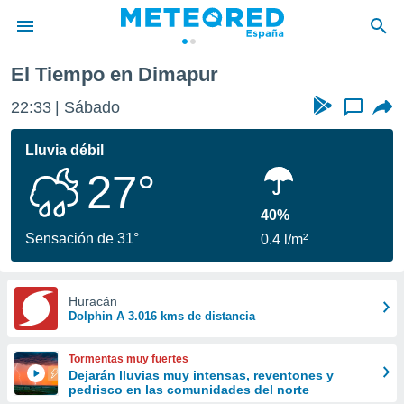
El Tiempo en Dimapur
privacidad
22:33
Sábado
...
o de
tiempo.com)
borado por
Lluvia débil
es para
27°
ue la
 que se
e calidad.
40%
eder a este
Sensación de 31°
0.4 l/m²
ediante las
opciones:
ookies y
Huracán
Dolphin A 3.016 kms de distancia
e forma
d digital
Tormentas muy fuertes
ada, basada
Dejarán lluvias muy intensas, reventones y
pedrisco en las comunidades del norte
mación