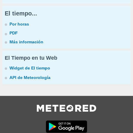
El tiempo...
Por horas
PDF
Más información
El Tiempo en tu Web
Widget de El tiempo
API de Meteorología