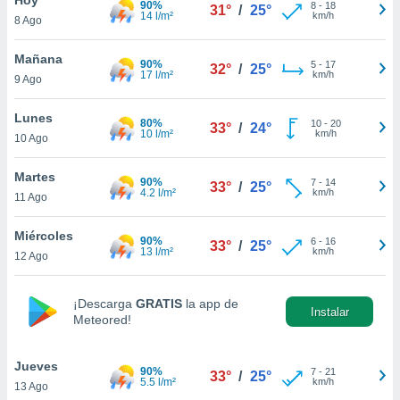
90%
8
-
18
31°
/
25°
14 l/m²
km/h
8 Ago
do en
 mismo.
sultar más
Mañana
90%
5
-
17
32°
/
25°
 en nuestra
17 l/m²
km/h
9 Ago
 Cookies
y
ualquier
Lunes
80%
10
-
20
33°
/
24°
10 l/m²
km/h
10 Ago
ento
 botón
ación de
Martes
90%
7
-
14
33°
/
25°
kies
4.2 l/m²
km/h
11 Ago
 disponible
e nuestra
Miércoles
90%
6
-
16
.
33°
/
25°
13 l/m²
km/h
12 Ago
IVAMENTE,
¡Descarga
GRATIS
la app de
Instalar
Meteored!
as
 a cookies
Jueves
 no aceptar
90%
7
-
21
33°
/
25°
5.5 l/m²
km/h
13 Ago
ón de