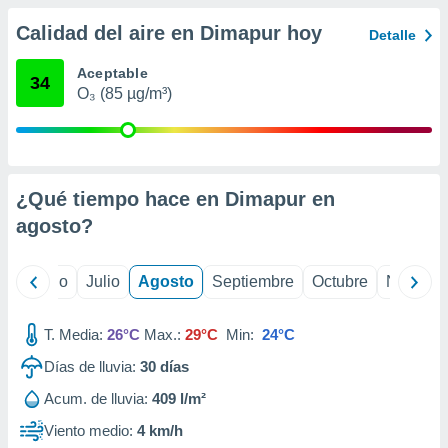
 seleccionar
o.
Calidad del aire en Dimapur hoy
Detalle
calización
precisa e
Aceptable
34
ión mediante
O₃ (85 µg/m³)
, publicidad
dos,
 publicidad
¿Qué tiempo hace en Dimapur en
,
ón de
agosto
?
 desarrollo
s.
yo
Junio
Julio
Agosto
Septiembre
Octubre
Noviemb
tros 1199
ios
T. Media:
26°C
Max.:
29°C
Min:
24°C
Días de lluvia:
30
días
Acum. de lluvia:
409 l/m²
Viento medio:
4 km/h