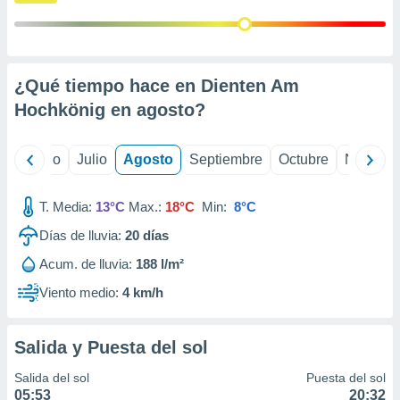
 seleccionar
o.
calización
precisa e
ión mediante
¿Qué tiempo hace en Dienten Am
Hochkönig en
agosto
?
, publicidad
dos,
yo
Junio
Julio
Agosto
Septiembre
Octubre
Noviemb
 publicidad
,
ón de
T. Media:
13°C
Max.:
18°C
Min:
8°C
 desarrollo
s.
Días de lluvia:
20
días
tros 1199
Acum. de lluvia:
188 l/m²
ios
Viento medio:
4 km/h
Salida y Puesta del sol
Salida del sol
Puesta del sol
05:53
20:32