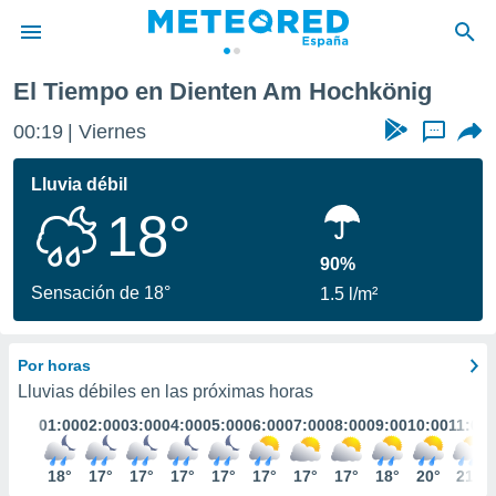
El Tiempo en Dienten Am Hochkönig
privacidad
00:19
Viernes
...
o de
tiempo.com)
borado por
Lluvia débil
es para
18°
ue la
 que se
e calidad.
90%
eder a este
Sensación de 18°
1.5 l/m²
ediante las
opciones:
Por horas
ookies y
e forma
Lluvias débiles en las próximas horas
01:00
02:00
03:00
04:00
05:00
06:00
07:00
08:00
09:00
10:00
11:00
d digital
ada, basada
18°
17°
17°
17°
17°
17°
17°
17°
18°
20°
21°
mación