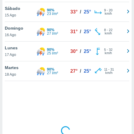
uedes
uestro sitio
Sábado
90%
9
-
20
33°
/
25°
.com. En
23 l/m²
km/h
15 Ago
te
 de que
Domingo
90%
talarán
8
-
22
31°
/
25°
27 l/m²
km/h
16 Ago
e sean
para
a
Lunes
90%
5
-
32
30°
/
25°
por el sitio
25 l/m²
km/h
17 Ago
o se
cookies para
Martes
90%
11
-
31
27°
/
25°
27 l/m²
km/h
18 Ago
nto ni para
licidad o
ado, aunque
sualizar
general no
ada. Puedes
 instalación
y acceder a
io web a
ste abono