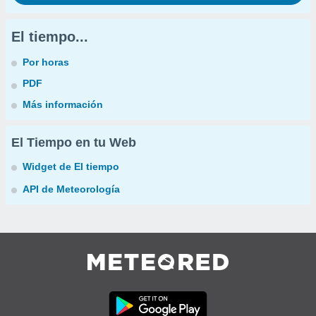
El tiempo...
Por horas
PDF
Más información
El Tiempo en tu Web
Widget de El tiempo
API de Meteorología