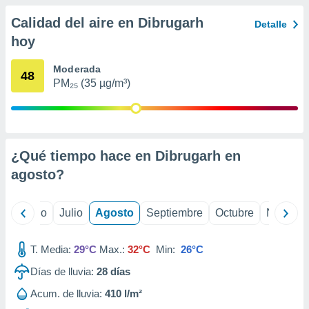
 seleccionar
o.
Calidad del aire en Dibrugarh
Detalle
calización
hoy
precisa e
ión mediante
Moderada
48
PM₂₅ (35 µg/m³)
, publicidad
dos,
 publicidad
,
ón de
¿Qué tiempo hace en Dibrugarh en
 desarrollo
agosto
?
s.
tros 1199
yo
Junio
Julio
Agosto
Septiembre
Octubre
Noviemb
ios
T. Media:
29°C
Max.:
32°C
Min:
26°C
Días de lluvia:
28
días
Acum. de lluvia:
410 l/m²