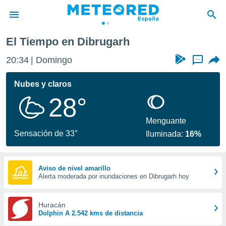
El Tiempo en Dibrugarh
privacidad
20:34
Domingo
...
o de
tiempo.com)
borado por
Nubes y claros
es para
28°
ue la
 que se
e calidad.
Menguante
eder a este
Sensación de 33°
Iluminada:
16%
ediante las
opciones:
ookies y
Aviso de nivel amarillo
Alerta moderada por inundaciones en Dibrugarh hoy
e forma
d digital
Huracán
ada, basada
Dolphin A 2.542 kms de distancia
mación