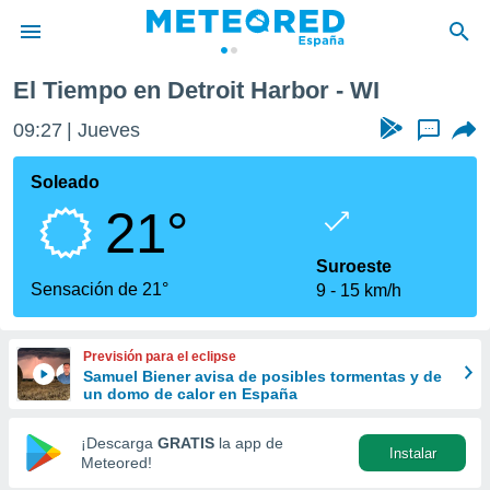
El Tiempo en Detroit Harbor - WI
privacidad
09:27
Jueves
...
o de
tiempo.com)
borado por
Soleado
es para
21°
ue la
 que se
e calidad.
Suroeste
eder a este
Sensación de 21°
9
15 km/h
ediante las
opciones:
Previsión para el eclipse
ookies y
Samuel Biener avisa de posibles tormentas y de
e forma
un domo de calor en España
d digital
¡Descarga
GRATIS
la app de
Instalar
ada, basada
Meteored!
mación