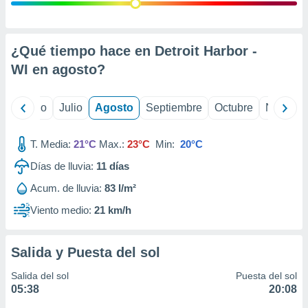
 seleccionar
o.
calización
precisa e
¿Qué tiempo hace en Detroit Harbor -
ión mediante
WI en
agosto
?
, publicidad
yo
Junio
Julio
Agosto
Septiembre
Octubre
Noviemb
dos,
 publicidad
,
T. Media:
21°C
Max.:
23°C
Min:
20°C
ón de
Días de lluvia:
11
días
 desarrollo
s.
Acum. de lluvia:
83 l/m²
tros 1199
Viento medio:
21 km/h
ios
Salida y Puesta del sol
Salida del sol
Puesta del sol
05:38
20:08