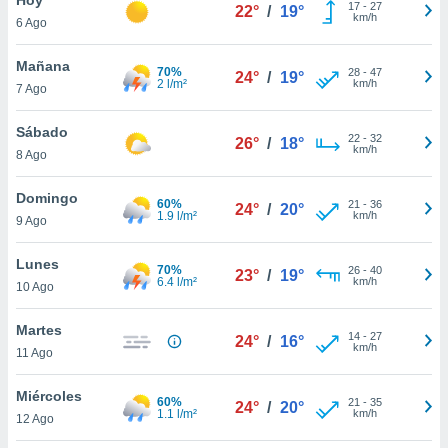
17
-
27
22°
/
19°
km/h
6 Ago
do en
 mismo.
sultar más
Mañana
70%
28
-
47
24°
/
19°
 en nuestra
2 l/m²
km/h
7 Ago
 Cookies
y
ualquier
Sábado
22
-
32
26°
/
18°
km/h
8 Ago
ento
 botón
ación de
Domingo
60%
21
-
36
24°
/
20°
kies
1.9 l/m²
km/h
9 Ago
 disponible
e nuestra
Lunes
70%
26
-
40
.
23°
/
19°
6.4 l/m²
km/h
10 Ago
IVAMENTE,
Martes
14
-
27
24°
/
16°
km/h
11 Ago
as
 a cookies
Miércoles
60%
21
-
35
24°
/
20°
1.1 l/m²
km/h
 no aceptar
12 Ago
ón de