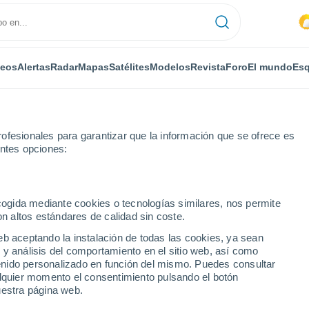
deos
Alertas
Radar
Mapas
Satélites
Modelos
Revista
Foro
El mundo
Esq
ofesionales para garantizar que la información que se ofrece es
entes opciones:
ecogida mediante cookies o tecnologías similares, nos permite
on altos estándares de calidad sin coste.
eb aceptando la instalación de todas las cookies, ya sean
 y análisis del comportamiento en el sitio web, así como
...
ntenido personalizado en función del mismo. Puedes consultar
alquier momento el consentimiento pulsando el botón
Por horas
uestra página web.
Cielos nubosos en las próximas
horas