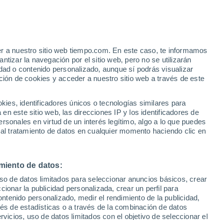
er a nuestro sitio web tiempo.com. En este caso, te informamos
h
tizar la navegación por el sitio web, pero no se utilizarán
dad o contenido personalizado, aunque sí podrás visualizar
ción de cookies y acceder a nuestro sitio web a través de este
ue
es, identificadores únicos o tecnologías similares para
ones
n este sitio web, las direcciones IP y los identificadores de
rsonales en virtud de un interés legítimo, algo a lo que puedes
e nubosidad
Radar de lluvia
Satélites
Modelos
 al tratamiento de datos en cualquier momento haciendo clic en
miento de datos:
omingo
Lunes
Martes
Miércoles
uso de datos limitados para seleccionar anuncios básicos, crear
9 Ago
10 Ago
11 Ago
12 Ago
ccionar la publicidad personalizada, crear un perfil para
ontenido personalizado, medir el rendimiento de la publicidad,
vés de estadísticas o a través de la combinación de datos
rvicios, uso de datos limitados con el objetivo de seleccionar el