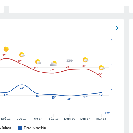
6
35°
32°
4
29°
29°
28°
27°
25°
21°
2
17°
17°
16°
16°
15°
15°
l/m²
Mié
12
Jue
13
Vie
14
Sáb
15
Dom
16
Lun
17
Mar
18
Mínima
Precipitación