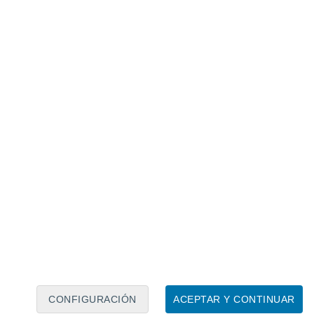
Calendario lunar
Lun
Mar
Mié
Jue
Vie
Sáb
Dom
6
7
8
9
10
11
12
13
14
15
16
17
18
19
CONFIGURACIÓN
ACEPTAR Y CONTINUAR