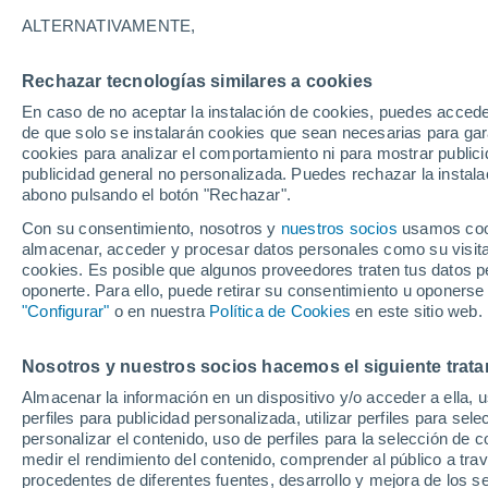
17°
ALTERNATIVAMENTE,
Rechazar tecnologías similares a cookies
Oeste
En caso de no aceptar la instalación de cookies, puedes acced
Sensación de 17°
9
-
18 km/
de que solo se instalarán cookies que sean necesarias para garan
cookies para analizar el comportamiento ni para mostrar publici
publicidad general no personalizada. Puedes rechazar la instala
abono pulsando el botón "Rechazar".
Predicción
A partir de las 15 horas crecerán tormentas q
Con su consentimiento, nosotros y
nuestros socios
usamos cooki
dejarán lluvias muy fuertes, granizo y revent
almacenar, acceder y procesar datos personales como su visita e
en el este peninsular
cookies. Es posible que algunos proveedores traten tus datos pe
El Tiempo 1 - 7 días
Por horas
Actualidad
Mapa d
oponerte. Para ello, puede retirar su consentimiento u oponerse
"Configurar"
o en nuestra
Política de Cookies
en este sitio web.
Nosotros y nuestros socios hacemos el siguiente trata
Mañana
Sábado
D
Hoy
Almacenar la información en un dispositivo y/o acceder a ella, 
7 Ago
8 Ago
6 Ago
perfiles para publicidad personalizada, utilizar perfiles para sele
personalizar el contenido, uso de perfiles para la selección de c
medir el rendimiento del contenido, comprender al público a tra
procedentes de diferentes fuentes, desarrollo y mejora de los se