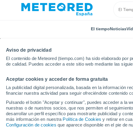
El tiempo
Noticias
Ví
Aviso de privacidad
El contenido de Meteored (tiempo.com) ha sido elaborado por pr
de calidad. Puedes acceder a este sitio web mediante las sigui
Aceptar cookies y acceder de forma gratuita
Inicio
Francia
Alta Francia
Somme
Daours
La publicidad digital personalizada, basada en la información r
financiar nuestra actividad para seguir ofreciéndote contenido c
El Tiempo en Daours
Pulsando el botón "Aceptar y continuar", puedes acceder a la w
nuestras o de nuestros socios, que nos permiten el seguimiento
07:58
Jueves
desarrollar un perfil específico para mostrarte publicidad y co
más información en nuestra
Política de Cookies
y retirar en cu
Configuración de cookies
que aparece disponible en el pie de n
Nubes y claros