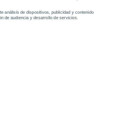
35°
/
15°
28°
/
17°
31°
/
17°
35°
/
17°
e análisis de dispositivos, publicidad y contenido
n de audiencia y desarrollo de servicios.
-
43
km/h
16
-
36
km/h
14
-
30
km/h
11
-
27
km/h
Oeste
0 Bajo
9
-
18 km/h
FPS:
no
Oeste
1 Bajo
10
-
22 km/h
FPS:
no
Oeste
2 Bajo
14
-
30 km/h
FPS:
no
Oeste
3 Medio
14
-
31 km/h
FPS:
6-10