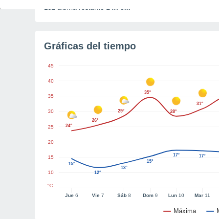
Luz diurna restante
14h 3m
Gráficas del tiempo
45
40
35°
35
31°
30
29°
28°
26°
24°
25
20
17°
17°
15
15°
15°
13°
10
12°
°C
Jue
6
Vie
7
Sáb
8
Dom
9
Lun
10
Mar
11
Máxima