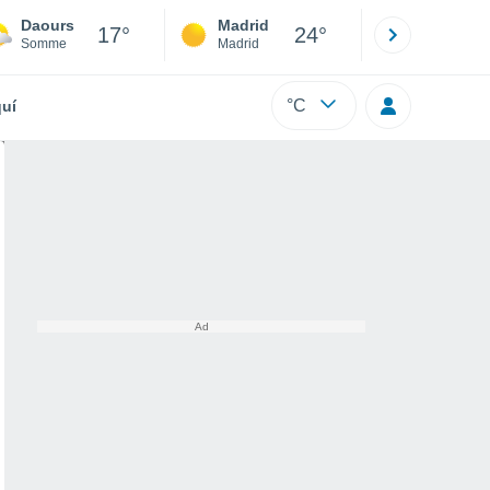
Daours
Madrid
Barcelona
17°
24°
Somme
Madrid
Barcelona
°C
uí