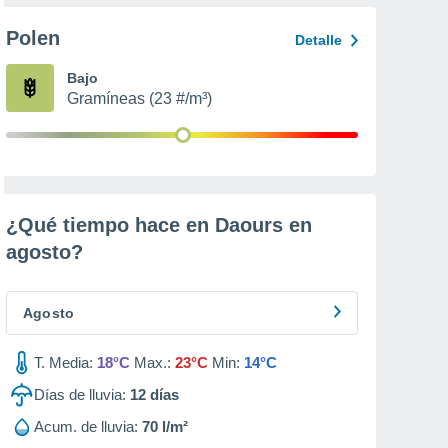
Polen
Detalle
Bajo
Gramíneas (23 #/m³)
¿Qué tiempo hace en Daours en
agosto
?
Agosto
T. Media:
18°C
Max.:
23°C
Min:
14°C
Días de lluvia:
12
días
Acum. de lluvia:
70 l/m²