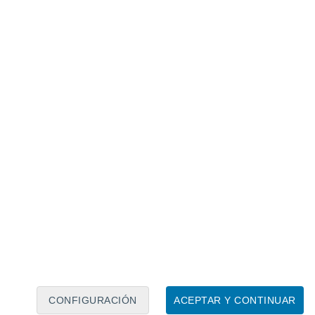
Calendario lunar
Lun
Mar
Mié
Jue
Vie
Sáb
Dom
8
9
10
11
12
13
14
15
16
17
18
19
20
21
CONFIGURACIÓN
ACEPTAR Y CONTINUAR