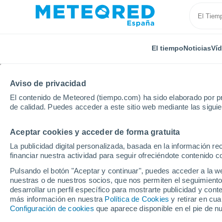
El tiempo
Noticias
Ví
Aviso de privacidad
El contenido de Meteored (tiempo.com) ha sido elaborado por pr
de calidad. Puedes acceder a este sitio web mediante las sigui
Aceptar cookies y acceder de forma gratuita
Inicio
Francia
Gran Este
Meurthe y Moselle
La publicidad digital personalizada, basada en la información r
financiar nuestra actividad para seguir ofreciéndote contenido c
El Tiempo en Cutry (Me
Pulsando el botón "Aceptar y continuar", puedes acceder a la w
nuestras o de nuestros socios, que nos permiten el seguimiento
15:35
Sábado
desarrollar un perfil específico para mostrarte publicidad y co
más información en nuestra
Política de Cookies
y retirar en cu
Configuración de cookies
que aparece disponible en el pie de n
Nubes y claros