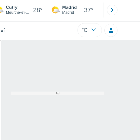
Cutry
Madrid
Barcelona
28°
37°
Meurthe-et-Moselle
Madrid
Barcelona
°C
uí