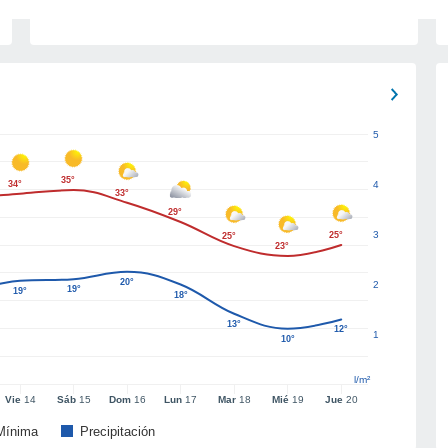
5
35°
34°
4
33°
29°
3
25°
25°
23°
20°
2
19°
19°
18°
13°
12°
1
10°
l/m²
Vie
14
Sáb
15
Dom
16
Lun
17
Mar
18
Mié
19
Jue
20
Mínima
Precipitación