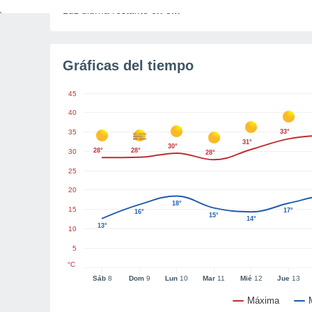
Luz diurna restante
6h 8m
Gráficas del tiempo
45
40
35
33°
31°
30°
28°
28°
30
28°
25
20
18°
15
17°
16°
15°
14°
13°
10
5
°C
Sáb
8
Dom
9
Lun
10
Mar
11
Mié
12
Jue
13
Máxima