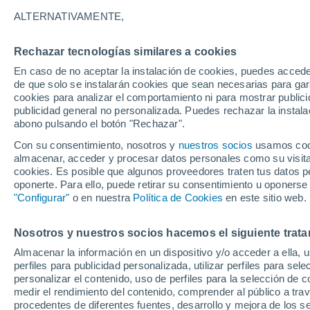
28°
ALTERNATIVAMENTE,
Rechazar tecnologías similares a cookies
UV
4 Medi
En caso de no aceptar la instalación de cookies, puedes acced
Sensación de 27°
FPS
6-10
de que solo se instalarán cookies que sean necesarias para garan
cookies para analizar el comportamiento ni para mostrar publici
publicidad general no personalizada. Puedes rechazar la instala
abono pulsando el botón "Rechazar".
Tormentas muy fuertes
Dejarán lluvias muy intensas, reventones y
Con su consentimiento, nosotros y
nuestros socios
usamos cooki
pedrisco en las comunidades del norte
almacenar, acceder y procesar datos personales como su visita e
cookies. Es posible que algunos proveedores traten tus datos pe
El Tiempo 1 - 7 días
Por horas
Actualidad
Mapa d
oponerte. Para ello, puede retirar su consentimiento u oponerse
"Configurar"
o en nuestra
Política de Cookies
en este sitio web.
Nosotros y nuestros socios hacemos el siguiente trata
Mañana
Lunes
Hoy
Almacenar la información en un dispositivo y/o acceder a ella, 
9 Ago
10 Ago
8 Ago
perfiles para publicidad personalizada, utilizar perfiles para sele
personalizar el contenido, uso de perfiles para la selección de c
medir el rendimiento del contenido, comprender al público a tra
procedentes de diferentes fuentes, desarrollo y mejora de los se