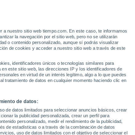
Aviso de nivel amarillo
Alerta moderada por altas
temperaturas en Cutry hoy
o
er a nuestro sitio web tiempo.com. En este caso, te informamos
tizar la navegación por el sitio web, pero no se utilizarán
dad o contenido personalizado, aunque sí podrás visualizar
ción de cookies y acceder a nuestro sitio web a través de este
es, identificadores únicos o tecnologías similares para
n este sitio web, las direcciones IP y los identificadores de
rsonales en virtud de un interés legítimo, algo a lo que puedes
e nubosidad
Radar de lluvia
Satélites
Modelos
 al tratamiento de datos en cualquier momento haciendo clic en
miento de datos:
Martes
Miércoles
Jueves
Viernes
uso de datos limitados para seleccionar anuncios básicos, crear
11 Ago
12 Ago
13 Ago
14 Ago
ccionar la publicidad personalizada, crear un perfil para
ontenido personalizado, medir el rendimiento de la publicidad,
vés de estadísticas o a través de la combinación de datos
rvicios, uso de datos limitados con el objetivo de seleccionar el