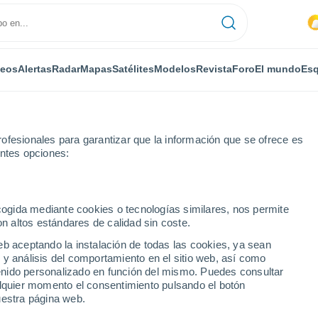
deos
Alertas
Radar
Mapas
Satélites
Modelos
Revista
Foro
El mundo
Esq
ofesionales para garantizar que la información que se ofrece es
entes opciones:
Cutry
ecogida mediante cookies o tecnologías similares, nos permite
on altos estándares de calidad sin coste.
urthe y Moselle)
eb aceptando la instalación de todas las cookies, ya sean
 y análisis del comportamiento en el sitio web, así como
...
ntenido personalizado en función del mismo. Puedes consultar
alquier momento el consentimiento pulsando el botón
Por horas
uestra página web.
Intervalos nubosos en las
próximas horas