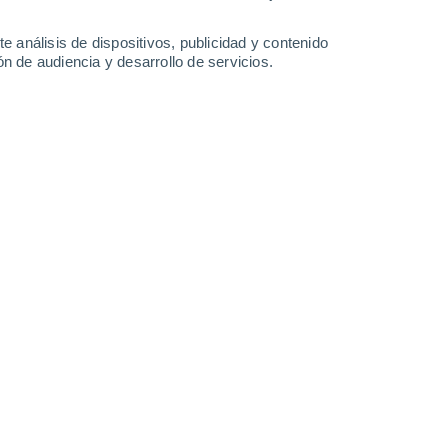
28°
/
15°
31°
/
14°
33°
/
17°
34°
/
19°
e análisis de dispositivos, publicidad y contenido
n de audiencia y desarrollo de servicios.
-
33
km/h
17
-
33
km/h
14
-
29
km/h
11
-
20
km/h
Este
4 Medio
°
4
-
18 km/h
FPS:
6-10
Este
3 Medio
°
3
-
15 km/h
FPS:
6-10
Este
2 Bajo
°
1
-
12 km/h
FPS:
no
Norte
1 Bajo
°
1
-
9 km/h
FPS:
no