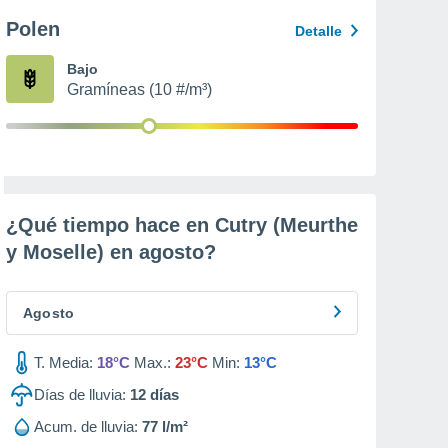
Polen
Detalle
Bajo
Gramíneas (10 #/m³)
¿Qué tiempo hace en Cutry (Meurthe
y Moselle) en
agosto
?
Agosto
T. Media:
18°C
Max.:
23°C
Min:
13°C
Días de lluvia:
12
días
Acum. de lluvia:
77 l/m²