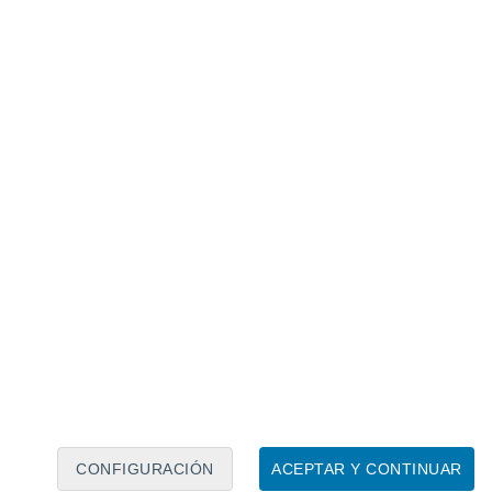
Calendario lunar
Lun
Mar
Mié
Jue
Vie
Sáb
Dom
7
8
9
10
11
12
13
14
15
16
17
18
19
20
CONFIGURACIÓN
ACEPTAR Y CONTINUAR