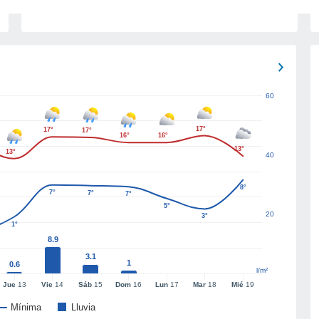
60
17°
17°
17°
16°
16°
13°
13°
40
8°
7°
7°
7°
5°
20
3°
1°
8.9
3.1
1
0.6
l/m²
Jue
13
Vie
14
Sáb
15
Dom
16
Lun
17
Mar
18
Mié
19
Mínima
Lluvia