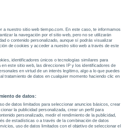
Aviso de nivel amarillo
Alerta moderada por viento en
Curica hoy
er a nuestro sitio web tiempo.com. En este caso, te informamos
tizar la navegación por el sitio web, pero no se utilizarán
dad o contenido personalizado, aunque sí podrás visualizar
ción de cookies y acceder a nuestro sitio web a través de este
es, identificadores únicos o tecnologías similares para
n este sitio web, las direcciones IP y los identificadores de
rsonales en virtud de un interés legítimo, algo a lo que puedes
 lluvia
Radar de lluvia
Satélites
Modelos
 al tratamiento de datos en cualquier momento haciendo clic en
miento de datos:
Lunes
Martes
Miércoles
Jueves
uso de datos limitados para seleccionar anuncios básicos, crear
10 Ago
11 Ago
12 Ago
13 Ago
ccionar la publicidad personalizada, crear un perfil para
ontenido personalizado, medir el rendimiento de la publicidad,
vés de estadísticas o a través de la combinación de datos
rvicios, uso de datos limitados con el objetivo de seleccionar el
60%