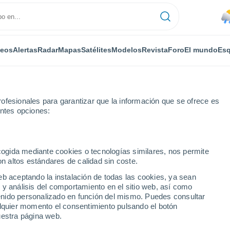
deos
Alertas
Radar
Mapas
Satélites
Modelos
Revista
Foro
El mundo
Esq
ofesionales para garantizar que la información que se ofrece es
entes opciones:
ecogida mediante cookies o tecnologías similares, nos permite
on altos estándares de calidad sin coste.
eb aceptando la instalación de todas las cookies, ya sean
 y análisis del comportamiento en el sitio web, así como
...
ntenido personalizado en función del mismo. Puedes consultar
alquier momento el consentimiento pulsando el botón
Por horas
uestra página web.
Lluvias débiles en las próximas
horas