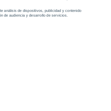
0.6 l/m²
14°
/
-1°
14°
/
-1°
15°
/
-1°
13°
/
1°
e análisis de dispositivos, publicidad y contenido
n de audiencia y desarrollo de servicios.
-
16
km/h
10
-
26
km/h
14
-
29
km/h
10
-
21
km/h
Oeste
1 Bajo
19
-
49 km/h
FPS:
no
Oeste
1 Bajo
16
-
41 km/h
FPS:
no
Oeste
1 Bajo
17
-
40 km/h
FPS:
no
Oeste
0 Bajo
15
-
38 km/h
FPS:
no