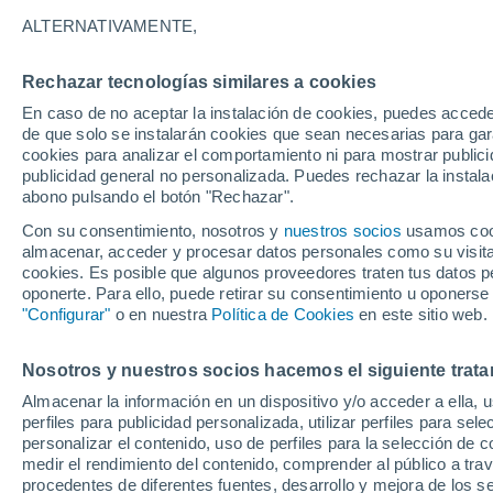
8°
ALTERNATIVAMENTE,
Rechazar tecnologías similares a cookies
90%
En caso de no aceptar la instalación de cookies, puedes acced
Sensación de 6°
1.7 l/m²
de que solo se instalarán cookies que sean necesarias para garan
cookies para analizar el comportamiento ni para mostrar publici
publicidad general no personalizada. Puedes rechazar la instala
abono pulsando el botón "Rechazar".
Tormentas fuertes
Esta tarde las tormentas dejarán fenómenos
Con su consentimiento, nosotros y
nuestros socios
usamos cooki
adversos en 6 comunidades
almacenar, acceder y procesar datos personales como su visita e
cookies. Es posible que algunos proveedores traten tus datos pe
El Tiempo 1 - 7 días
Por horas
Actualidad
Mapa de
oponerte. Para ello, puede retirar su consentimiento u oponerse
"Configurar"
o en nuestra
Política de Cookies
en este sitio web.
Nosotros y nuestros socios hacemos el siguiente trata
Mañana
Domingo
Hoy
Almacenar la información en un dispositivo y/o acceder a ella, 
8 Ago
9 Ago
7 Ago
perfiles para publicidad personalizada, utilizar perfiles para sele
personalizar el contenido, uso de perfiles para la selección de c
medir el rendimiento del contenido, comprender al público a tra
procedentes de diferentes fuentes, desarrollo y mejora de los se
90%
90%