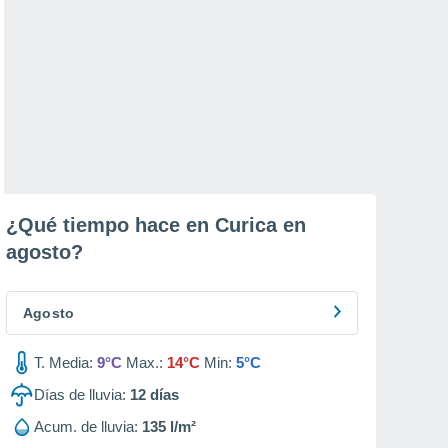
¿Qué tiempo hace en Curica en
agosto
?
Agosto
T. Media:
9°C
Max.:
14°C
Min:
5°C
Días de lluvia:
12
días
Acum. de lluvia:
135 l/m²