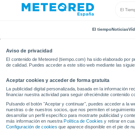
El tiempo
Noticias
Ví
Aviso de privacidad
El contenido de Meteored (tiempo.com) ha sido elaborado por pr
de calidad. Puedes acceder a este sitio web mediante las sigui
Aceptar cookies y acceder de forma gratuita
Inicio
Chile
Ñuble
Curica
La publicidad digital personalizada, basada en la información r
financiar nuestra actividad para seguir ofreciéndote contenido c
El Tiempo en Curica
Pulsando el botón "Aceptar y continuar", puedes acceder a la w
nuestras o de nuestros socios, que nos permiten el seguimiento
14:18
Viernes
desarrollar un perfil específico para mostrarte publicidad y co
más información en nuestra
Política de Cookies
y retirar en cu
Configuración de cookies
que aparece disponible en el pie de n
Lluvia débil