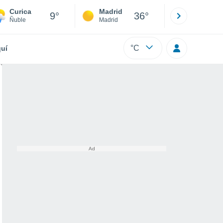
Curica
Madrid
Barcelona
9°
36°
Ñuble
Madrid
Barcelona
°C
uí