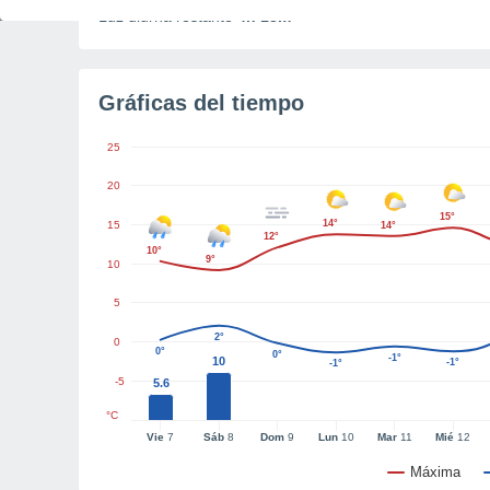
Luz diurna restante
4h 18m
Gráficas del tiempo
25
20
15°
14°
15
14°
12°
10°
9°
10
5
2°
0
0°
0°
-1°
10
-1°
-1°
-5
5.6
°C
Vie
7
Sáb
8
Dom
9
Lun
10
Mar
11
Mié
12
Máxima