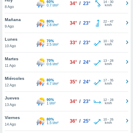
60%
14
-
30
34°
/
23°
0.7 l/m²
km/h
8 Ago
do en
 mismo.
sultar más
Mañana
80%
22
-
47
34°
/
23°
 en nuestra
2.8 l/m²
km/h
9 Ago
 Cookies
y
ualquier
Lunes
70%
10
-
32
33°
/
23°
2.5 l/m²
km/h
10 Ago
ento
 botón
ación de
Martes
70%
13
-
28
34°
/
24°
kies
0.6 l/m²
km/h
11 Ago
 disponible
e nuestra
Miércoles
80%
17
-
35
.
35°
/
24°
4.7 l/m²
km/h
12 Ago
IVAMENTE,
Jueves
90%
12
-
28
34°
/
23°
1 l/m²
km/h
13 Ago
as
 a cookies
Viernes
80%
10
-
26
36°
/
25°
1.5 l/m²
km/h
 no aceptar
14 Ago
ón de