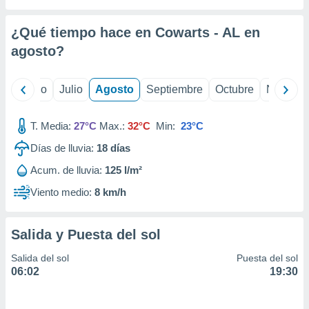
 seleccionar
o.
¿Qué tiempo hace en Cowarts - AL en
calización
precisa e
agosto
?
ión mediante
, publicidad
yo
Junio
Julio
Agosto
Septiembre
Octubre
Noviemb
dos,
T. Media:
27°C
Max.:
32°C
Min:
23°C
 publicidad
,
Días de lluvia:
18
días
ón de
 desarrollo
Acum. de lluvia:
125 l/m²
s.
Viento medio:
8 km/h
tros 1199
ios
Salida y Puesta del sol
Salida del sol
Puesta del sol
06:02
19:30