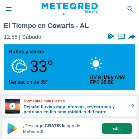
El Tiempo en Cowarts - AL
privacidad
12:55
Sábado
...
o de
tiempo.com)
borado por
Nubes y claros
es para
33°
ue la
 que se
e calidad.
UV
9 ¡Muy Alto!
eder a este
Sensación de 35°
FPS
25-50
ediante las
opciones:
Tormentas muy fuertes
ookies y
Dejarán lluvias muy intensas, reventones y
e forma
pedrisco en las comunidades del norte
d digital
¡Descarga
GRATIS
la app de
Instalar
ada, basada
Meteored!
mación