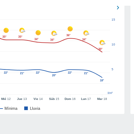
15
36°
35°
35°
34°
34°
34°
10
30°
5
22°
22°
22°
21°
21°
20°
18°
l/m²
Mié
12
Jue
13
Vie
14
Sáb
15
Dom
16
Lun
17
Mar
18
Mínima
Lluvia