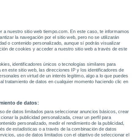
er a nuestro sitio web tiempo.com. En este caso, te informamos
h
tizar la navegación por el sitio web, pero no se utilizarán
dad o contenido personalizado, aunque sí podrás visualizar
ción de cookies y acceder a nuestro sitio web a través de este
 de
es, identificadores únicos o tecnologías similares para
n este sitio web, las direcciones IP y los identificadores de
rsonales en virtud de un interés legítimo, algo a lo que puedes
 temperatura
Radar de lluvia
Satélites
Modelos
 al tratamiento de datos en cualquier momento haciendo clic en
miento de datos:
omingo
Lunes
Martes
Miércoles
uso de datos limitados para seleccionar anuncios básicos, crear
9 Ago
10 Ago
11 Ago
12 Ago
ccionar la publicidad personalizada, crear un perfil para
ontenido personalizado, medir el rendimiento de la publicidad,
vés de estadísticas o a través de la combinación de datos
rvicios, uso de datos limitados con el objetivo de seleccionar el
70%
60%