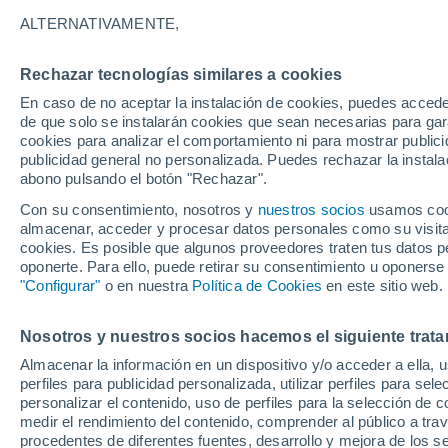
24°
ALTERNATIVAMENTE,
Rechazar tecnologías similares a cookies
Norte
En caso de no aceptar la instalación de cookies, puedes acced
Sensación de 25°
9
-
16 km/
de que solo se instalarán cookies que sean necesarias para garan
cookies para analizar el comportamiento ni para mostrar publici
publicidad general no personalizada. Puedes rechazar la instala
abono pulsando el botón "Rechazar".
Previsión para el eclipse
Samuel Biener avisa de posibles tormentas y
Con su consentimiento, nosotros y
nuestros socios
usamos cooki
un domo de calor en España
almacenar, acceder y procesar datos personales como su visita e
cookies. Es posible que algunos proveedores traten tus datos pe
El Tiempo 1 - 7 días
Por horas
Actualidad
Mapa de
oponerte. Para ello, puede retirar su consentimiento u oponerse
"Configurar"
o en nuestra
Política de Cookies
en este sitio web.
Nosotros y nuestros socios hacemos el siguiente trata
Mañana
Sábado
D
Hoy
Almacenar la información en un dispositivo y/o acceder a ella, 
7 Ago
8 Ago
6 Ago
perfiles para publicidad personalizada, utilizar perfiles para sele
personalizar el contenido, uso de perfiles para la selección de c
medir el rendimiento del contenido, comprender al público a tra
procedentes de diferentes fuentes, desarrollo y mejora de los se