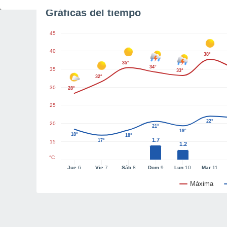
Gráficas del tiempo
45
40
38°
35°
34°
35
33°
32°
30
28°
25
22°
20
21°
19°
18°
18°
1.7
17°
15
1.2
°C
Jue
6
Vie
7
Sáb
8
Dom
9
Lun
10
Mar
11
Máxima