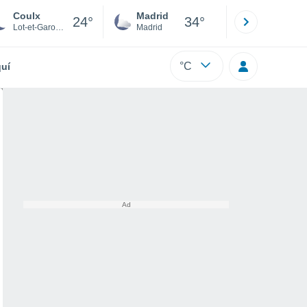
Coulx
Madrid
Barcelona
24°
34°
Lot-et-Garonne
Madrid
Barcelona
°C
uí