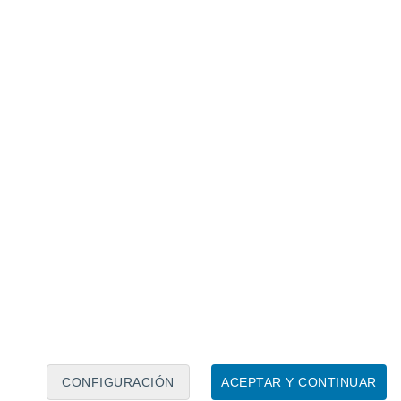
Calendario lunar
Lun
Mar
Mié
Jue
Vie
Sáb
Dom
6
7
8
9
10
11
12
13
14
15
16
17
18
19
CONFIGURACIÓN
ACEPTAR Y CONTINUAR