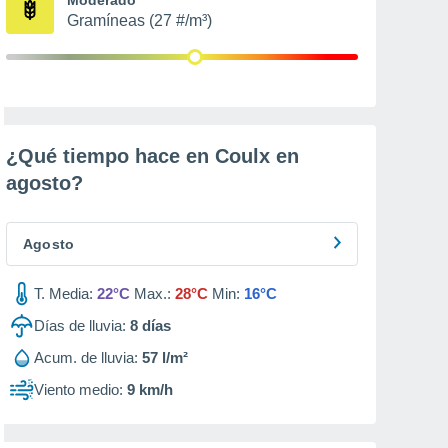
Gramíneas (27 #/m³)
¿Qué tiempo hace en Coulx en
agosto
?
Agosto
T. Media:
22°C
Max.:
28°C
Min:
16°C
Días de lluvia:
8
días
Acum. de lluvia:
57 l/m²
Viento medio:
9 km/h