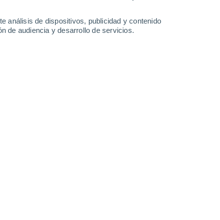
1.7 l/m²
1.2 l/m²
34°
/
21°
33°
/
19°
38°
/
22°
35°
/
22°
e análisis de dispositivos, publicidad y contenido
n de audiencia y desarrollo de servicios.
-
34
km/h
6
-
16
km/h
9
-
23
km/h
10
-
24
km/h
uboso
Noroeste
3 Medio
11
-
26 km/h
FPS:
6-10
Noroeste
2 Bajo
11
-
24 km/h
FPS:
no
Noroeste
1 Bajo
13
-
25 km/h
FPS:
no
Noroeste
0 Bajo
12
-
25 km/h
FPS:
no