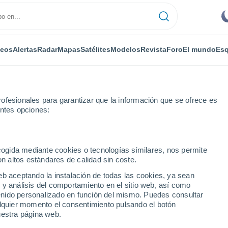
deos
Alertas
Radar
Mapas
Satélites
Modelos
Revista
Foro
El mundo
Esq
ofesionales para garantizar que la información que se ofrece es
entes opciones:
Coulx
ecogida mediante cookies o tecnologías similares, nos permite
on altos estándares de calidad sin coste.
eb aceptando la instalación de todas las cookies, ya sean
 y análisis del comportamiento en el sitio web, así como
...
ntenido personalizado en función del mismo. Puedes consultar
alquier momento el consentimiento pulsando el botón
Por horas
uestra página web.
Cielos despejados en las
próximas horas