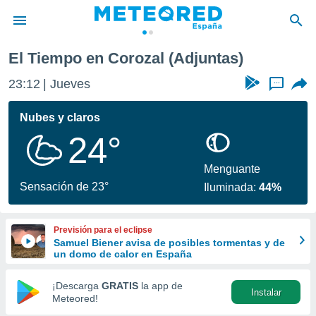
El Tiempo en Corozal (Adjuntas)
privacidad
23:12
Jueves
...
o de
tiempo.com)
borado por
Nubes y claros
es para
24°
ue la
 que se
e calidad.
Menguante
eder a este
Sensación de 23°
Iluminada:
44%
ediante las
opciones:
Previsión para el eclipse
ookies y
Samuel Biener avisa de posibles tormentas y de
e forma
un domo de calor en España
d digital
¡Descarga
GRATIS
la app de
Instalar
ada, basada
Meteored!
mación