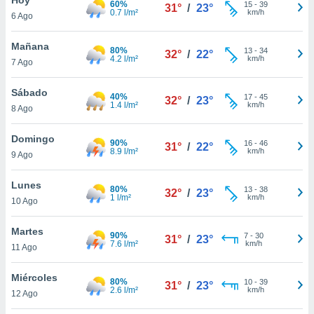
60%
15
-
39
31°
/
23°
0.7 l/m²
km/h
6 Ago
do en
 mismo.
sultar más
Mañana
80%
13
-
34
32°
/
22°
 en nuestra
4.2 l/m²
km/h
7 Ago
 Cookies
y
ualquier
Sábado
40%
17
-
45
32°
/
23°
1.4 l/m²
km/h
8 Ago
ento
 botón
ación de
Domingo
90%
16
-
46
31°
/
22°
kies
8.9 l/m²
km/h
9 Ago
 disponible
e nuestra
Lunes
80%
13
-
38
.
32°
/
23°
1 l/m²
km/h
10 Ago
IVAMENTE,
Martes
90%
7
-
30
31°
/
23°
7.6 l/m²
km/h
11 Ago
as
 a cookies
Miércoles
80%
10
-
39
31°
/
23°
2.6 l/m²
km/h
 no aceptar
12 Ago
ón de