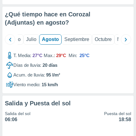
 seleccionar
o.
¿Qué tiempo hace en Corozal
calización
precisa e
(Adjuntas) en
agosto
?
ión mediante
, publicidad
yo
Junio
Julio
Agosto
Septiembre
Octubre
Noviemb
dos,
T. Media:
27°C
Max.:
29°C
Min:
25°C
 publicidad
,
Días de lluvia:
20
días
ón de
 desarrollo
Acum. de lluvia:
95 l/m²
s.
Viento medio:
15 km/h
tros 1199
ios
Salida y Puesta del sol
Salida del sol
Puesta del sol
06:06
18:58