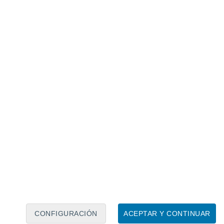
Calendario lunar
Lun
Mar
Mié
Jue
Vie
Sáb
Dom
8
9
10
11
12
13
14
15
16
17
18
19
20
21
CONFIGURACIÓN
ACEPTAR Y CONTINUAR