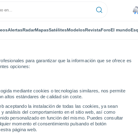
deos
Alertas
Radar
Mapas
Satélites
Modelos
Revista
Foro
El mundo
Esq
ofesionales para garantizar que la información que se ofrece es
entes opciones:
ecogida mediante cookies o tecnologías similares, nos permite
on altos estándares de calidad sin coste.
- PR
eb aceptando la instalación de todas las cookies, ya sean
 y análisis del comportamiento en el sitio web, así como
...
ntenido personalizado en función del mismo. Puedes consultar
alquier momento el consentimiento pulsando el botón
Por horas
uestra página web.
Lluvias débiles en las próximas
horas