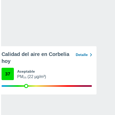
Calidad del aire en Corbelia
Detalle
hoy
Aceptable
37
PM₂₅ (22 µg/m³)