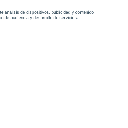
0.6 l/m²
15 l/m²
20°
/
15°
23°
/
14°
26°
/
15°
20°
/
14°
e análisis de dispositivos, publicidad y contenido
n de audiencia y desarrollo de servicios.
-
26
km/h
14
-
32
km/h
13
-
39
km/h
14
-
37
km/h
 agosto
Norte
0 Bajo
11
-
18 km/h
FPS:
no
Norte
0 Bajo
13
-
22 km/h
FPS:
no
Norte
0 Bajo
17
-
31 km/h
FPS:
no
Noroeste
2 Bajo
16
-
32 km/h
FPS:
no