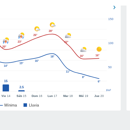
150
28°
26°
23°
22°
100
20°
16°
16°
18°
16°
15°
14°
50
11°
8°
15
6°
2.5
l/m²
Vie
14
Sáb
15
Dom
16
Lun
17
Mar
18
Mié
19
Jue
20
Mínima
Lluvia