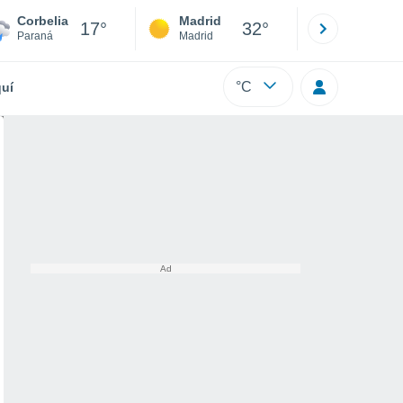
Corbelia
Madrid
Barcelona
17°
32°
Paraná
Madrid
Barcelona
°C
uí