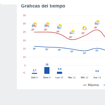
Gráficas del tiempo
35
30
26°
25°
25°
24°
25
23°
20°
20
15
16°
16°
16°
15°
15°
14°
10
18
5
5.9
2.7
0.6
°C
Sáb
8
Dom
9
Lun
10
Mar
11
Mié
12
Jue
13
Máxima