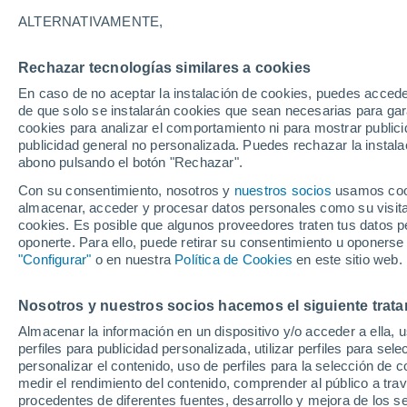
17°
ALTERNATIVAMENTE,
Rechazar tecnologías similares a cookies
Norte
En caso de no aceptar la instalación de cookies, puedes acced
Sensación de 17°
11
-
18 km
de que solo se instalarán cookies que sean necesarias para garan
cookies para analizar el comportamiento ni para mostrar publici
publicidad general no personalizada. Puedes rechazar la instala
abono pulsando el botón "Rechazar".
Tormentas muy fuertes
Dejarán lluvias muy intensas, reventones y
Con su consentimiento, nosotros y
nuestros socios
usamos cooki
pedrisco en las comunidades del norte
almacenar, acceder y procesar datos personales como su visita e
cookies. Es posible que algunos proveedores traten tus datos pe
El Tiempo 1 - 7 días
Por horas
Actualidad
Mapa de
oponerte. Para ello, puede retirar su consentimiento u oponerse
"Configurar"
o en nuestra
Política de Cookies
en este sitio web.
Nosotros y nuestros socios hacemos el siguiente trata
Mañana
Lunes
Hoy
Almacenar la información en un dispositivo y/o acceder a ella, 
9 Ago
10 Ago
8 Ago
perfiles para publicidad personalizada, utilizar perfiles para sele
personalizar el contenido, uso de perfiles para la selección de c
medir el rendimiento del contenido, comprender al público a tra
procedentes de diferentes fuentes, desarrollo y mejora de los se
80%
80%
90%