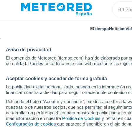
El tiempo
Noticias
Ví
Aviso de privacidad
El contenido de Meteored (tiempo.com) ha sido elaborado por pr
de calidad. Puedes acceder a este sitio web mediante las sigui
Aceptar cookies y acceder de forma gratuita
Inicio
Brasil
Estado de Paraná
Corbelia
La publicidad digital personalizada, basada en la información r
financiar nuestra actividad para seguir ofreciéndote contenido c
El Tiempo en Corbelia 
Pulsando el botón "Aceptar y continuar", puedes acceder a la w
nuestras o de nuestros socios, que nos permiten el seguimiento
07:24
Sábado
desarrollar un perfil específico para mostrarte publicidad y co
más información en nuestra
Política de Cookies
y retirar en cu
Configuración de cookies
que aparece disponible en el pie de n
Niebla