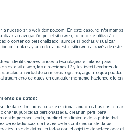
Aviso de nivel amarillo
Alerta moderada por otros en
Corbelia hoy
er a nuestro sitio web tiempo.com. En este caso, te informamos
/h
tizar la navegación por el sitio web, pero no se utilizarán
dad o contenido personalizado, aunque sí podrás visualizar
ción de cookies y acceder a nuestro sitio web a través de este
es, identificadores únicos o tecnologías similares para
n este sitio web, las direcciones IP y los identificadores de
rsonales en virtud de un interés legítimo, algo a lo que puedes
 lluvia
Radar de lluvia
Satélites
Modelos
 al tratamiento de datos en cualquier momento haciendo clic en
miento de datos:
Martes
Miércoles
Jueves
Viernes
uso de datos limitados para seleccionar anuncios básicos, crear
11 Ago
12 Ago
13 Ago
14 Ago
ccionar la publicidad personalizada, crear un perfil para
ontenido personalizado, medir el rendimiento de la publicidad,
vés de estadísticas o a través de la combinación de datos
rvicios, uso de datos limitados con el objetivo de seleccionar el
60%
70%