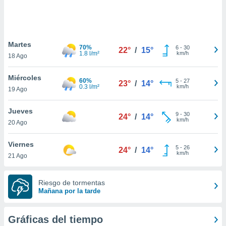
 botón
.
nto,
Martes
70%
6
-
30
22°
/
15°
1.8 l/m²
km/h
18 Ago
cios
kies,
Miércoles
ores únicos
60%
5
-
27
23°
/
14°
0.3 l/m²
km/h
19 Ago
as similares
nar,
rocesar
Jueves
9
-
30
24°
/
14°
onales como
km/h
20 Ago
 este sitio
recciones IP
Viernes
ficadores de
5
-
26
24°
/
14°
km/h
21 Ago
 posible
s
 traten tus
Riesgo de tormentas
nales en
Mañana por la tarde
 interés
go a lo que
nerte. Para
Gráficas del tiempo
retirar su