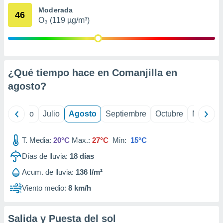
 seleccionar
Moderada
o.
46
O₃ (119 µg/m³)
calización
precisa e
ión mediante
, publicidad
¿Qué tiempo hace en Comanjilla en
dos,
agosto
?
 publicidad
,
ón de
yo
Junio
Julio
Agosto
Septiembre
Octubre
Noviemb
 desarrollo
s.
T. Media:
20°C
Max.:
27°C
Min:
15°C
tros 1199
ios
Días de lluvia:
18
días
Acum. de lluvia:
136 l/m²
Viento medio:
8 km/h
Salida y Puesta del sol