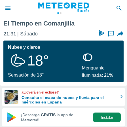
El Tiempo en Comanjilla
privacidad
21:31
Sábado
...
o de
tiempo.com)
borado por
Nubes y claros
es para
18°
ue la
 que se
e calidad.
Menguante
eder a este
Sensación de 18°
Iluminada:
21%
ediante las
opciones:
¿Lloverá en el eclipse?
ookies y
Consulta el mapa de nubes y lluvia para el
e forma
miércoles en España
d digital
¡Descarga
GRATIS
la app de
Instalar
ada, basada
Meteored!
mación