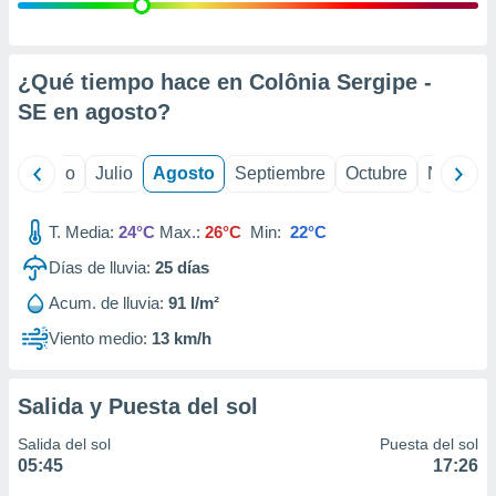
 seleccionar
o.
calización
precisa e
¿Qué tiempo hace en Colônia Sergipe -
ión mediante
SE en
agosto
?
, publicidad
yo
Junio
Julio
Agosto
Septiembre
Octubre
Noviemb
dos,
 publicidad
,
T. Media:
24°C
Max.:
26°C
Min:
22°C
ón de
Días de lluvia:
25
días
 desarrollo
s.
Acum. de lluvia:
91 l/m²
tros 1199
Viento medio:
13 km/h
ios
Salida y Puesta del sol
Salida del sol
Puesta del sol
05:45
17:26