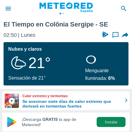
El Tiempo en Colônia Sergipe - SE
privacidad
02:50
Lunes
...
o de
tiempo.com)
borado por
Nubes y claros
es para
21°
ue la
 que se
e calidad.
Menguante
eder a este
Sensación de 21°
Iluminada:
6%
ediante las
opciones:
Calor extremo y tormentas
ookies y
Se avecinan siete días de calor extremo que
e forma
derivará en tormentas fuertes
d digital
¡Descarga
GRATIS
la app de
Instalar
ada, basada
Meteored!
mación