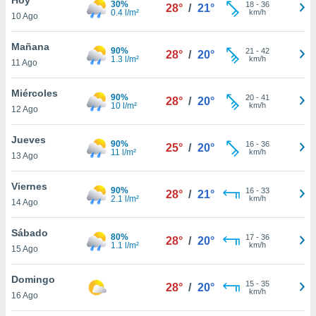
30%
18
-
36
28°
/
21°
0.4 l/m²
km/h
10 Ago
do en
 mismo.
sultar más
Mañana
90%
21
-
42
28°
/
20°
 en nuestra
1.3 l/m²
km/h
11 Ago
 Cookies
y
ualquier
Miércoles
90%
20
-
41
28°
/
20°
10 l/m²
km/h
12 Ago
ento
 botón
ación de
Jueves
90%
16
-
36
25°
/
20°
kies
11 l/m²
km/h
13 Ago
 disponible
e nuestra
Viernes
90%
16
-
33
.
28°
/
21°
2.1 l/m²
km/h
14 Ago
IVAMENTE,
Sábado
80%
17
-
36
28°
/
20°
1.1 l/m²
km/h
15 Ago
as
 a cookies
Domingo
15
-
35
28°
/
20°
km/h
 no aceptar
16 Ago
ón de