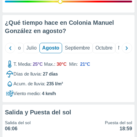
 seleccionar
o.
calización
precisa e
¿Qué tiempo hace en Colonia Manuel
ión mediante
González en
agosto
?
, publicidad
yo
Junio
Julio
Agosto
Septiembre
Octubre
Noviemb
dos,
 publicidad
,
T. Media:
25°C
Max.:
30°C
Min:
21°C
ón de
Días de lluvia:
27
días
 desarrollo
s.
Acum. de lluvia:
235 l/m²
tros 1199
Viento medio:
4 km/h
ios
Salida y Puesta del sol
Salida del sol
Puesta del sol
06:06
18:59