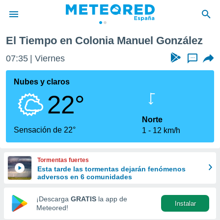
z
El Tiempo en Colonia Manuel González
privacidad
07:35
Viernes
...
o de
tiempo.com)
borado por
Nubes y claros
es para
22°
ue la
 que se
e calidad.
Norte
eder a este
Sensación de 22°
1
12 km/h
ediante las
opciones:
Tormentas fuertes
ookies y
Esta tarde las tormentas dejarán fenómenos
e forma
adversos en 6 comunidades
d digital
¡Descarga
GRATIS
la app de
Instalar
ada, basada
Meteored!
mación