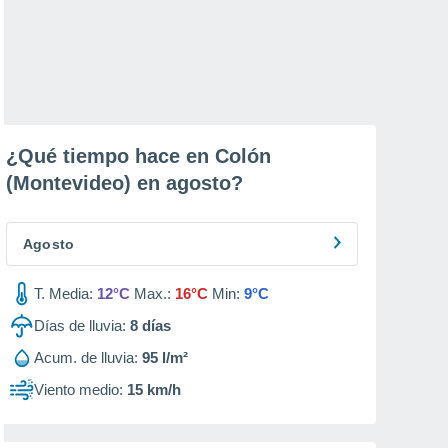
¿Qué tiempo hace en Colón
(Montevideo) en
agosto
?
Agosto
T. Media:
12°C
Max.:
16°C
Min:
9°C
Días de lluvia:
8
días
Acum. de lluvia:
95 l/m²
Viento medio:
15 km/h