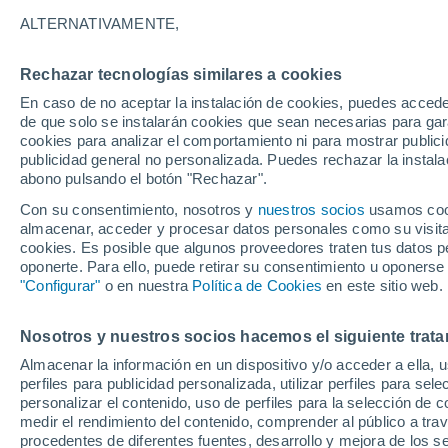
8°
ALTERNATIVAMENTE,
Rechazar tecnologías similares a cookies
Menguant
En caso de no aceptar la instalación de cookies, puedes acced
Iluminada
Sensación de 6°
de que solo se instalarán cookies que sean necesarias para garan
cookies para analizar el comportamiento ni para mostrar publici
publicidad general no personalizada. Puedes rechazar la instala
abono pulsando el botón "Rechazar".
¿Lloverá en el eclipse?
Consulta el mapa de nubes y lluvia para el
Con su consentimiento, nosotros y
nuestros socios
usamos cooki
miércoles en España
almacenar, acceder y procesar datos personales como su visita e
cookies. Es posible que algunos proveedores traten tus datos pe
El Tiempo 1 - 7 días
Por horas
Actualidad
Mapa d
oponerte. Para ello, puede retirar su consentimiento u oponerse
"Configurar"
o en nuestra
Política de Cookies
en este sitio web.
Nosotros y nuestros socios hacemos el siguiente trata
Mañana
Martes
M
Hoy
Almacenar la información en un dispositivo y/o acceder a ella, 
10 Ago
11 Ago
9 Ago
perfiles para publicidad personalizada, utilizar perfiles para sele
personalizar el contenido, uso de perfiles para la selección de c
medir el rendimiento del contenido, comprender al público a tra
procedentes de diferentes fuentes, desarrollo y mejora de los se