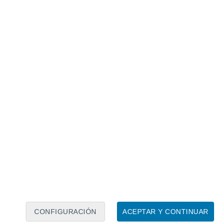
Calendario lunar
Lun
Mar
Mié
Jue
Vie
Sáb
Dom
9
10
11
12
13
14
15
16
17
18
19
20
21
22
CONFIGURACIÓN
ACEPTAR Y CONTINUAR