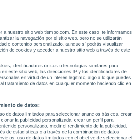
e
er a nuestro sitio web tiempo.com. En este caso, te informamos
:
13%
tizar la navegación por el sitio web, pero no se utilizarán
dad o contenido personalizado, aunque sí podrás visualizar
ción de cookies y acceder a nuestro sitio web a través de este
es, identificadores únicos o tecnologías similares para
n este sitio web, las direcciones IP y los identificadores de
rsonales en virtud de un interés legítimo, algo a lo que puedes
e nubosidad
Radar de lluvia
Satélites
Modelos
 al tratamiento de datos en cualquier momento haciendo clic en
miento de datos:
iércoles
Jueves
Viernes
Sábado
uso de datos limitados para seleccionar anuncios básicos, crear
12 Ago
13 Ago
14 Ago
15 Ago
ccionar la publicidad personalizada, crear un perfil para
ontenido personalizado, medir el rendimiento de la publicidad,
vés de estadísticas o a través de la combinación de datos
rvicios, uso de datos limitados con el objetivo de seleccionar el
70%
70%