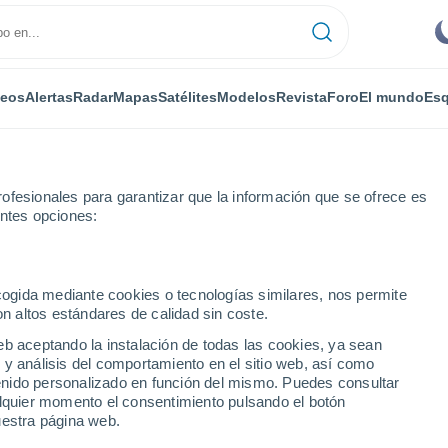
deos
Alertas
Radar
Mapas
Satélites
Modelos
Revista
Foro
El mundo
Esq
ofesionales para garantizar que la información que se ofrece es
entes opciones:
olón
ecogida mediante cookies o tecnologías similares, nos permite
on altos estándares de calidad sin coste.
ontevideo)
eb aceptando la instalación de todas las cookies, ya sean
 y análisis del comportamiento en el sitio web, así como
...
ntenido personalizado en función del mismo. Puedes consultar
alquier momento el consentimiento pulsando el botón
Por horas
uestra página web.
Cielos despejados en las
próximas horas