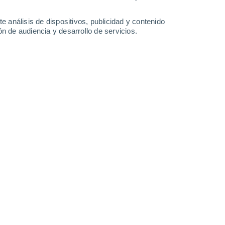
1.8 l/m²
0.2 l/m²
11°
/
4°
11°
/
8°
17°
/
9°
19°
/
10°
e análisis de dispositivos, publicidad y contenido
n de audiencia y desarrollo de servicios.
-
40
km/h
21
-
41
km/h
15
-
34
km/h
22
-
48
km/h
Oeste
0 Bajo
17
-
32 km/h
FPS:
no
o
Oeste
0 Bajo
17
-
32 km/h
FPS:
no
Oeste
0 Bajo
17
-
31 km/h
FPS:
no
Oeste
2 Bajo
20
-
41 km/h
FPS:
no