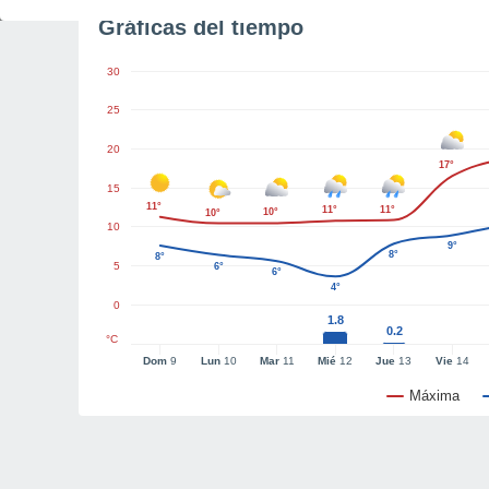
Gráficas del tiempo
30
25
20
17°
15
11°
11°
11°
10°
10°
10
9°
8°
8°
5
6°
6°
4°
0
1.8
0.2
°C
Dom
9
Lun
10
Mar
11
Mié
12
Jue
13
Vie
14
Máxima