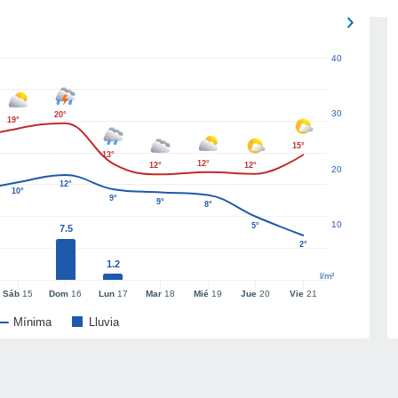
40
30
20°
19°
15°
13°
12°
12°
12°
20
12°
10°
9°
9°
8°
10
5°
7.5
2°
1.2
l/m²
Sáb
15
Dom
16
Lun
17
Mar
18
Mié
19
Jue
20
Vie
21
Mínima
Lluvia