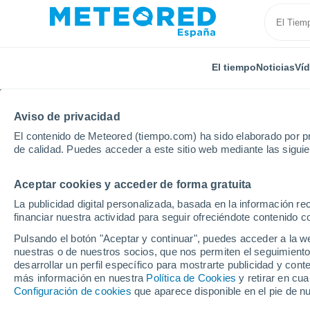
El tiempo
Noticias
Ví
Aviso de privacidad
El contenido de Meteored (tiempo.com) ha sido elaborado por pr
de calidad. Puedes acceder a este sitio web mediante las sigui
Aceptar cookies y acceder de forma gratuita
Inicio
Uruguay
Departamento de Montevideo
C
La publicidad digital personalizada, basada en la información r
financiar nuestra actividad para seguir ofreciéndote contenido c
El Tiempo en Colón (M
Pulsando el botón "Aceptar y continuar", puedes acceder a la w
nuestras o de nuestros socios, que nos permiten el seguimiento
05:16
Domingo
desarrollar un perfil específico para mostrarte publicidad y co
más información en nuestra
Política de Cookies
y retirar en cu
Configuración de cookies
que aparece disponible en el pie de n
Nubes y claros