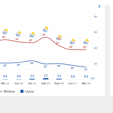
80
60
35°
34°
33°
32°
31°
29°
29°
40
24°
20
23°
23°
23°
22°
22°
21°
1.7
1.2
1.2
0.6
0.6
0.3
0.3
l/m²
Mié
12
Jue
13
Vie
14
Sáb
15
Dom
16
Lun
17
Mar
18
Mínima
Lluvia