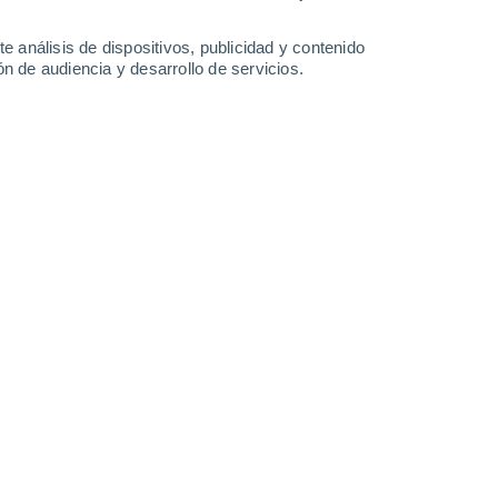
0.2 l/m²
0.6 l/m²
32°
/
22°
33°
/
22°
33°
/
23°
34°
/
23°
e análisis de dispositivos, publicidad y contenido
n de audiencia y desarrollo de servicios.
-
24
km/h
8
-
22
km/h
16
-
35
km/h
15
-
41
km/h
 agosto
Suroeste
3 Medio
°
8
-
23 km/h
FPS:
6-10
Noroeste
1 Bajo
°
7
-
27 km/h
FPS:
no
Sureste
0 Bajo
°
8
-
20 km/h
FPS:
no
Suroeste
0 Bajo
°
6
-
21 km/h
FPS:
no