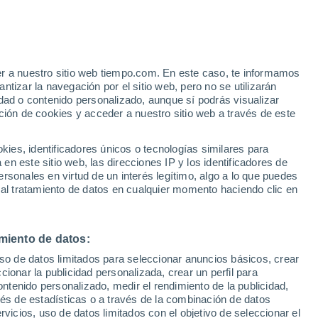
er a nuestro sitio web tiempo.com. En este caso, te informamos
tizar la navegación por el sitio web, pero no se utilizarán
dad o contenido personalizado, aunque sí podrás visualizar
ción de cookies y acceder a nuestro sitio web a través de este
 de
es, identificadores únicos o tecnologías similares para
n este sitio web, las direcciones IP y los identificadores de
rsonales en virtud de un interés legítimo, algo a lo que puedes
ualidad
Mapa de lluvia
Satélites
Modelos
 al tratamiento de datos en cualquier momento haciendo clic en
miento de datos:
omingo
Lunes
Martes
Miércoles
uso de datos limitados para seleccionar anuncios básicos, crear
9 Ago
10 Ago
11 Ago
12 Ago
ccionar la publicidad personalizada, crear un perfil para
ontenido personalizado, medir el rendimiento de la publicidad,
vés de estadísticas o a través de la combinación de datos
rvicios, uso de datos limitados con el objetivo de seleccionar el
50%
70%