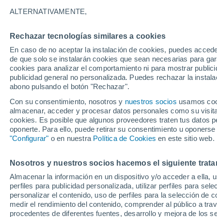
25°
ALTERNATIVAMENTE,
Rechazar tecnologías similares a cookies
60%
En caso de no aceptar la instalación de cookies, puedes acced
Sensación de 27°
2.9 l/m²
de que solo se instalarán cookies que sean necesarias para garan
cookies para analizar el comportamiento ni para mostrar publici
publicidad general no personalizada. Puedes rechazar la instala
abono pulsando el botón "Rechazar".
Previsión para el eclipse
Samuel Biener avisa de posibles tormentas y
Con su consentimiento, nosotros y
nuestros socios
usamos cooki
un domo de calor en España
almacenar, acceder y procesar datos personales como su visita e
cookies. Es posible que algunos proveedores traten tus datos pe
El Tiempo 1 - 7 días
Por horas
Radar de lluvia
Act
oponerte. Para ello, puede retirar su consentimiento u oponerse
"Configurar"
o en nuestra
Política de Cookies
en este sitio web.
Nosotros y nuestros socios hacemos el siguiente trata
Mañana
Sábado
D
Hoy
Almacenar la información en un dispositivo y/o acceder a ella, 
7 Ago
8 Ago
6 Ago
perfiles para publicidad personalizada, utilizar perfiles para sele
personalizar el contenido, uso de perfiles para la selección de c
medir el rendimiento del contenido, comprender al público a tra
procedentes de diferentes fuentes, desarrollo y mejora de los se
60%
80%
90%