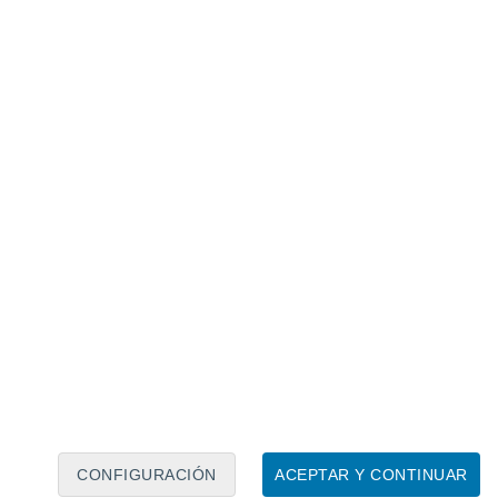
Calendario lunar
Lun
Mar
Mié
Jue
Vie
Sáb
Dom
6
7
8
9
10
11
12
13
14
15
16
17
18
19
CONFIGURACIÓN
ACEPTAR Y CONTINUAR