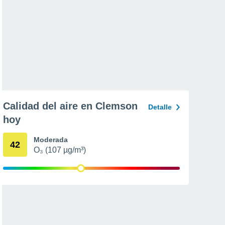
Calidad del aire en Clemson
Detalle
hoy
Moderada
42
O₃ (107 µg/m³)