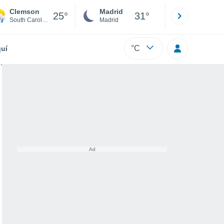
Clemson
Madrid
Barcelona
25°
31°
South Carolina
Madrid
Barcelona
°C
uí