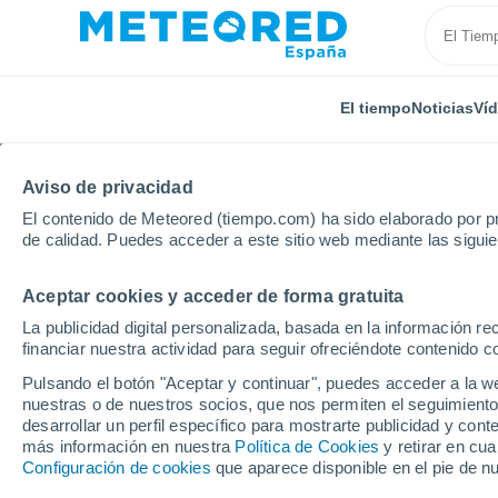
El tiempo
Noticias
Ví
Aviso de privacidad
El contenido de Meteored (tiempo.com) ha sido elaborado por pr
de calidad. Puedes acceder a este sitio web mediante las sigui
Aceptar cookies y acceder de forma gratuita
Inicio
Estados Unidos
Carolina del Sur
Clemso
La publicidad digital personalizada, basada en la información r
financiar nuestra actividad para seguir ofreciéndote contenido c
El Tiempo en Clemson 
Pulsando el botón "Aceptar y continuar", puedes acceder a la w
nuestras o de nuestros socios, que nos permiten el seguimiento
17:54
Jueves
desarrollar un perfil específico para mostrarte publicidad y co
más información en nuestra
Política de Cookies
y retirar en cu
Configuración de cookies
que aparece disponible en el pie de n
Tormenta