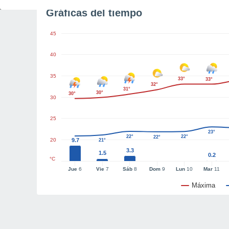
Gráficas del tiempo
45
40
35
33°
33°
32°
31°
30°
30°
30
25
23°
22°
22°
22°
20
9.7
21°
3.3
1.5
0.2
°C
Jue
6
Vie
7
Sáb
8
Dom
9
Lun
10
Mar
11
Máxima