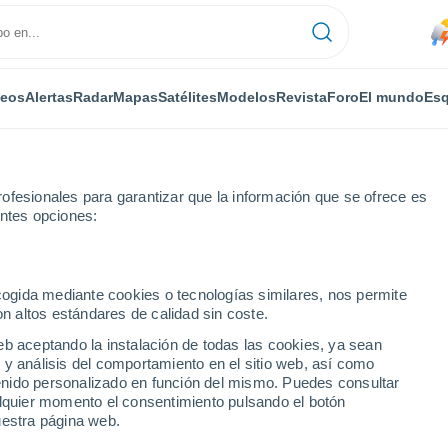
deos
Alertas
Radar
Mapas
Satélites
Modelos
Revista
Foro
El mundo
Esq
ofesionales para garantizar que la información que se ofrece es
entes opciones:
n
ecogida mediante cookies o tecnologías similares, nos permite
on altos estándares de calidad sin coste.
- SC
eb aceptando la instalación de todas las cookies, ya sean
 y análisis del comportamiento en el sitio web, así como
...
ntenido personalizado en función del mismo. Puedes consultar
alquier momento el consentimiento pulsando el botón
Por horas
uestra página web.
Lluvias débiles en las próximas
horas