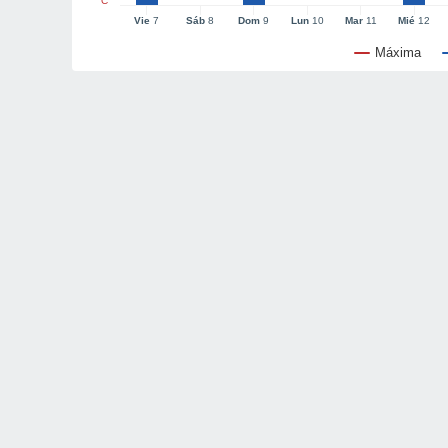
°C
Vie
7
Sáb
8
Dom
9
Lun
10
Mar
11
Mié
12
Máxima