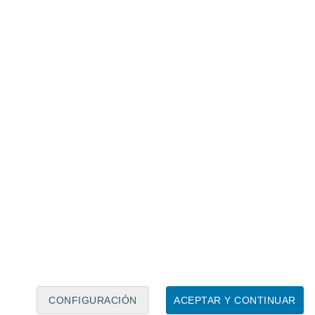
Calendario lunar
Lun
Mar
Mié
Jue
Vie
Sáb
Dom
7
8
9
10
11
12
13
14
15
16
CONFIGURACIÓN
ACEPTAR Y CONTINUAR