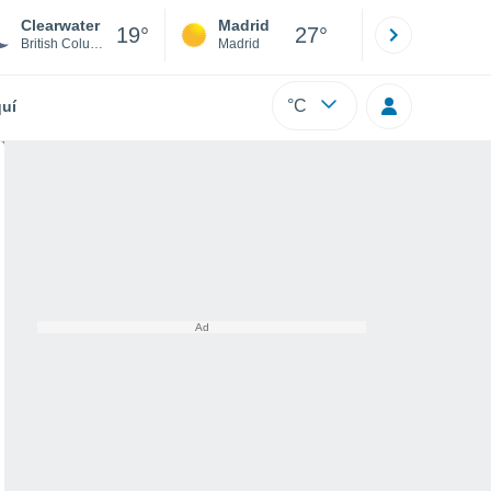
Clearwater
Madrid
Barcelona
19°
27°
British Columbia
Madrid
Barcelona
°C
uí