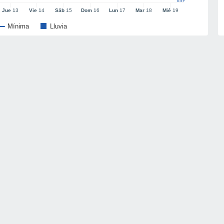
l/m²
Jue
13
Vie
14
Sáb
15
Dom
16
Lun
17
Mar
18
Mié
19
Mínima
Lluvia