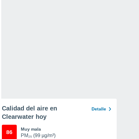
Calidad del aire en
Detalle
Clearwater hoy
Muy mala
86
PM₂₅ (99 µg/m³)