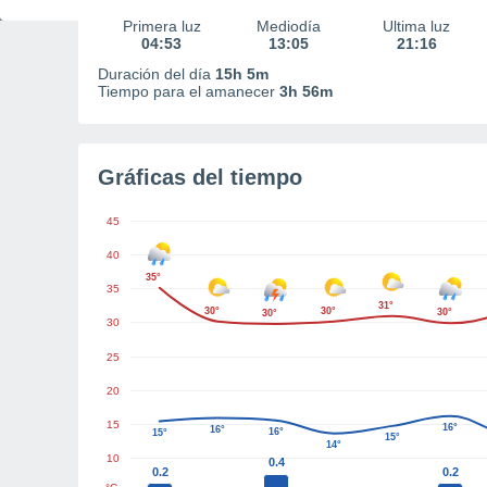
Primera luz
Mediodía
Última luz
04:53
13:05
21:16
Duración del día
15h 5m
Tiempo para el amanecer
3h 56m
Gráficas del tiempo
45
40
35°
35
31°
30°
30°
30°
30°
30
25
20
15
16°
16°
16°
15°
15°
14°
10
0.4
0.2
0.2