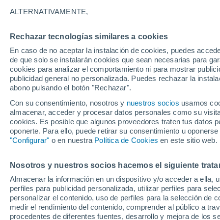
19°
ALTERNATIVAMENTE,
Rechazar tecnologías similares a cookies
Menguant
En caso de no aceptar la instalación de cookies, puedes acced
Iluminada
Sensación de 19°
de que solo se instalarán cookies que sean necesarias para garan
cookies para analizar el comportamiento ni para mostrar publici
publicidad general no personalizada. Puedes rechazar la instala
abono pulsando el botón "Rechazar".
Previsión para el eclipse
Samuel Biener avisa de posibles tormentas y
Con su consentimiento, nosotros y
nuestros socios
usamos cooki
un domo de calor en España
almacenar, acceder y procesar datos personales como su visita e
cookies. Es posible que algunos proveedores traten tus datos pe
El Tiempo 1 - 7 días
Por horas
Actualidad
Mapa d
oponerte. Para ello, puede retirar su consentimiento u oponerse
"Configurar"
o en nuestra
Política de Cookies
en este sitio web.
Nosotros y nuestros socios hacemos el siguiente trata
Mañana
Domingo
Hoy
Almacenar la información en un dispositivo y/o acceder a ella, 
8 Ago
9 Ago
7 Ago
perfiles para publicidad personalizada, utilizar perfiles para sele
personalizar el contenido, uso de perfiles para la selección de c
medir el rendimiento del contenido, comprender al público a tra
procedentes de diferentes fuentes, desarrollo y mejora de los se
40%
30%