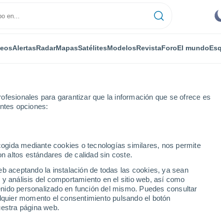
deos
Alertas
Radar
Mapas
Satélites
Modelos
Revista
Foro
El mundo
Esq
ofesionales para garantizar que la información que se ofrece es
entes opciones:
ecogida mediante cookies o tecnologías similares, nos permite
on altos estándares de calidad sin coste.
r - BC
eb aceptando la instalación de todas las cookies, ya sean
 y análisis del comportamiento en el sitio web, así como
...
ntenido personalizado en función del mismo. Puedes consultar
alquier momento el consentimiento pulsando el botón
Por horas
uestra página web.
Intervalos nubosos en las
próximas horas