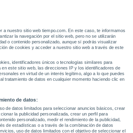
Aviso de nivel naranja
Alerta importante por calidad del aire
en Clearwater hoy
e
er a nuestro sitio web tiempo.com. En este caso, te informamos
:
31%
tizar la navegación por el sitio web, pero no se utilizarán
dad o contenido personalizado, aunque sí podrás visualizar
ción de cookies y acceder a nuestro sitio web a través de este
 de
es, identificadores únicos o tecnologías similares para
n este sitio web, las direcciones IP y los identificadores de
rsonales en virtud de un interés legítimo, algo a lo que puedes
e nubosidad
Radar de lluvia
Satélites
Modelos
 al tratamiento de datos en cualquier momento haciendo clic en
miento de datos:
Lunes
Martes
Miércoles
Jueves
uso de datos limitados para seleccionar anuncios básicos, crear
10 Ago
11 Ago
12 Ago
13 Ago
ccionar la publicidad personalizada, crear un perfil para
ontenido personalizado, medir el rendimiento de la publicidad,
vés de estadísticas o a través de la combinación de datos
rvicios, uso de datos limitados con el objetivo de seleccionar el
70%