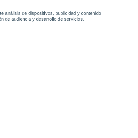
0.2 l/m²
30°
/
14°
31°
/
15°
30°
/
16°
32°
/
14°
e análisis de dispositivos, publicidad y contenido
n de audiencia y desarrollo de servicios.
-
30
km/h
6
-
27
km/h
7
-
33
km/h
3
-
26
km/h
de agosto
o
Noreste
0 Bajo
1
-
10 km/h
FPS:
no
Noreste
0 Bajo
1
-
9 km/h
FPS:
no
Noreste
0 Bajo
1
-
8 km/h
FPS:
no
Noreste
0 Bajo
2
-
9 km/h
FPS:
no