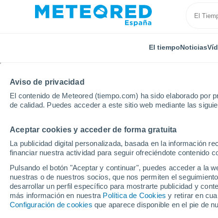
El tiempo
Noticias
Ví
Aviso de privacidad
El contenido de Meteored (tiempo.com) ha sido elaborado por pr
de calidad. Puedes acceder a este sitio web mediante las sigui
Aceptar cookies y acceder de forma gratuita
Inicio
Canadá
Columbia Británica
Clearwater
La publicidad digital personalizada, basada en la información r
financiar nuestra actividad para seguir ofreciéndote contenido c
El Tiempo en Clearwate
Pulsando el botón "Aceptar y continuar", puedes acceder a la w
nuestras o de nuestros socios, que nos permiten el seguimiento
00:58
Viernes
desarrollar un perfil específico para mostrarte publicidad y co
más información en nuestra
Política de Cookies
y retirar en cu
Configuración de cookies
que aparece disponible en el pie de n
Cielo despejado