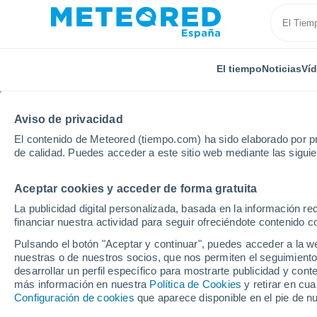
El tiempo
Noticias
Ví
Aviso de privacidad
El contenido de Meteored (tiempo.com) ha sido elaborado por pr
de calidad. Puedes acceder a este sitio web mediante las sigui
Aceptar cookies y acceder de forma gratuita
Inicio
Francia
Nueva Aquitania
Vienne
Chât
La publicidad digital personalizada, basada en la información r
financiar nuestra actividad para seguir ofreciéndote contenido c
El Tiempo en Château-
Pulsando el botón "Aceptar y continuar", puedes acceder a la w
nuestras o de nuestros socios, que nos permiten el seguimiento
10:04
Domingo
desarrollar un perfil específico para mostrarte publicidad y co
más información en nuestra
Política de Cookies
y retirar en cu
Configuración de cookies
que aparece disponible en el pie de n
Nubes y claros