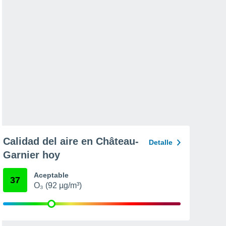
Calidad del aire en Château-
Detalle
Garnier hoy
Aceptable
37
O₃ (92 µg/m³)