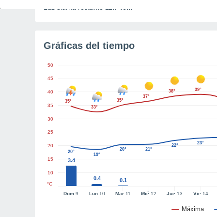
Luz diurna restante
11h 46m
Gráficas del tiempo
50
45
39°
38°
40
37°
35°
35°
35
33°
30
25
23°
20
22°
20°
21°
20°
19°
15
3.4
10
0.4
0.1
°C
Dom
9
Lun
10
Mar
11
Mié
12
Jue
13
Vie
14
Máxima