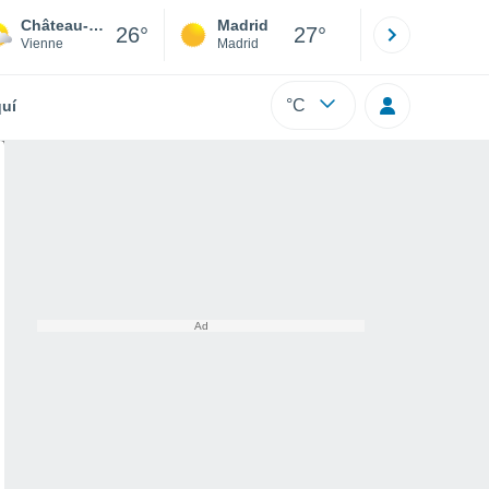
Château-Garnier
Madrid
Barcelona
26°
27°
Vienne
Madrid
Barcelona
°C
uí