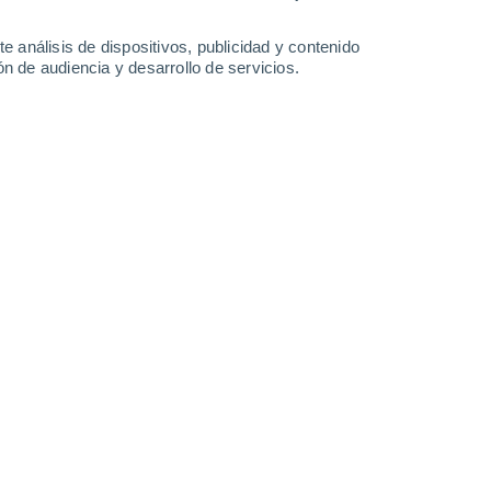
0.3 l/m²
37°
/
21°
38°
/
22°
39°
/
23°
37°
/
23°
e análisis de dispositivos, publicidad y contenido
n de audiencia y desarrollo de servicios.
-
18
km/h
8
-
21
km/h
10
-
22
km/h
11
-
37
km/h
 de agosto
Noreste
2 Bajo
12
-
26 km/h
FPS:
no
Este
3 Medio
9
-
26 km/h
FPS:
6-10
Noreste
5 Medio
7
-
21 km/h
FPS:
6-10
Sureste
6 Alto
7
-
20 km/h
FPS:
15-25