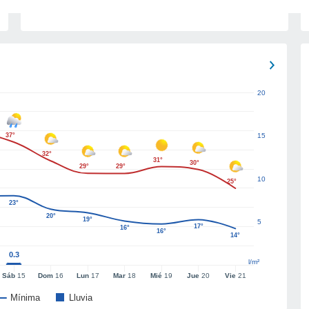
20
37°
15
32°
31°
30°
29°
29°
10
25°
23°
20°
19°
5
17°
16°
16°
14°
0.3
l/m²
Sáb
15
Dom
16
Lun
17
Mar
18
Mié
19
Jue
20
Vie
21
Mínima
Lluvia