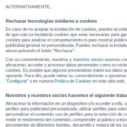
23°
ALTERNATIVAMENTE,
Rechazar tecnologías similares a cookies
Noreste
En caso de no aceptar la instalación de cookies, puedes acced
Sensación de 24°
12
-
26 km
de que solo se instalarán cookies que sean necesarias para garan
cookies para analizar el comportamiento ni para mostrar publici
publicidad general no personalizada. Puedes rechazar la instala
abono pulsando el botón "Rechazar".
¿Lloverá en el eclipse?
Consulta el mapa de nubes y lluvia para el
Con su consentimiento, nosotros y
nuestros socios
usamos cooki
miércoles en España
almacenar, acceder y procesar datos personales como su visita e
cookies. Es posible que algunos proveedores traten tus datos pe
El Tiempo 1 - 7 días
Por horas
Actualidad
Mapa d
oponerte. Para ello, puede retirar su consentimiento u oponerse
"Configurar"
o en nuestra
Política de Cookies
en este sitio web.
Nosotros y nuestros socios hacemos el siguiente trata
Mañana
Martes
M
Hoy
Almacenar la información en un dispositivo y/o acceder a ella, 
10 Ago
11 Ago
9 Ago
perfiles para publicidad personalizada, utilizar perfiles para sele
personalizar el contenido, uso de perfiles para la selección de c
medir el rendimiento del contenido, comprender al público a tra
procedentes de diferentes fuentes, desarrollo y mejora de los se
60%
30%
70%