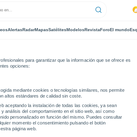
deos
Alertas
Radar
Mapas
Satélites
Modelos
Revista
Foro
El mundo
Esq
ofesionales para garantizar que la información que se ofrece es
entes opciones:
eau-Garnier
ecogida mediante cookies o tecnologías similares, nos permite
on altos estándares de calidad sin coste.
Garnier
eb aceptando la instalación de todas las cookies, ya sean
 y análisis del comportamiento en el sitio web, así como
...
ntenido personalizado en función del mismo. Puedes consultar
alquier momento el consentimiento pulsando el botón
Por horas
uestra página web.
Intervalos nubosos en las
próximas horas