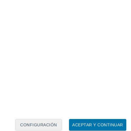
Calendario lunar
Lun
Mar
Mié
Jue
Vie
Sáb
Dom
9
10
11
12
13
14
15
16
17
18
19
20
21
22
CONFIGURACIÓN
ACEPTAR Y CONTINUAR