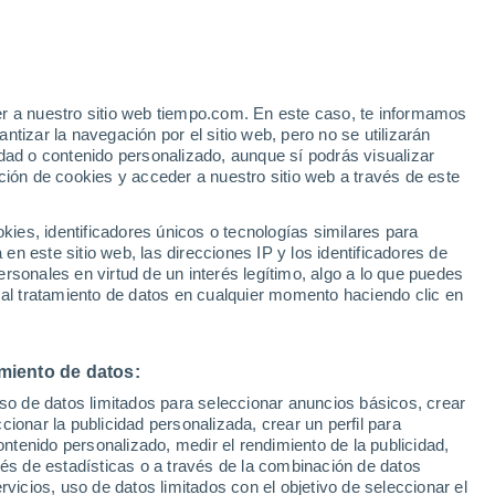
Aviso de nivel amarillo
Alerta moderada por tormenta en
Château-Garnier hoy
er a nuestro sitio web tiempo.com. En este caso, te informamos
/h
tizar la navegación por el sitio web, pero no se utilizarán
dad o contenido personalizado, aunque sí podrás visualizar
ción de cookies y acceder a nuestro sitio web a través de este
es, identificadores únicos o tecnologías similares para
n este sitio web, las direcciones IP y los identificadores de
rsonales en virtud de un interés legítimo, algo a lo que puedes
e nubosidad
Radar de lluvia
Satélites
Modelos
 al tratamiento de datos en cualquier momento haciendo clic en
miento de datos:
iércoles
Jueves
Viernes
Sábado
uso de datos limitados para seleccionar anuncios básicos, crear
12 Ago
13 Ago
14 Ago
15 Ago
ccionar la publicidad personalizada, crear un perfil para
ontenido personalizado, medir el rendimiento de la publicidad,
vés de estadísticas o a través de la combinación de datos
rvicios, uso de datos limitados con el objetivo de seleccionar el
40%