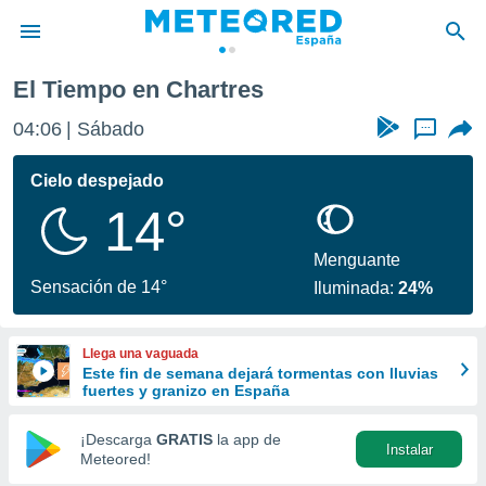
es
El Tiempo en Chartres
privacidad
04:06
Sábado
...
o de
tiempo.com)
borado por
Cielo despejado
es para
14°
ue la
 que se
e calidad.
Menguante
eder a este
Sensación de 14°
Iluminada:
24%
ediante las
opciones:
Llega una vaguada
ookies y
Este fin de semana dejará tormentas con lluvias
e forma
fuertes y granizo en España
d digital
¡Descarga
GRATIS
la app de
Instalar
ada, basada
Meteored!
mación