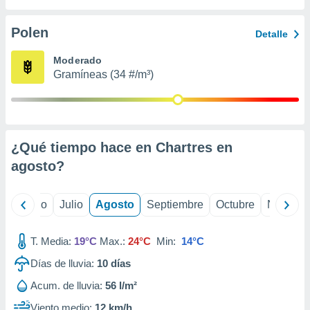
 seleccionar
o.
Polen
Detalle
calización
precisa e
Moderado
ión mediante
Gramíneas (34 #/m³)
, publicidad
dos,
 publicidad
,
¿Qué tiempo hace en Chartres en
ón de
agosto
?
 desarrollo
s.
tros 1199
yo
Junio
Julio
Agosto
Septiembre
Octubre
Noviemb
ios
T. Media:
19°C
Max.:
24°C
Min:
14°C
Días de lluvia:
10
días
Acum. de lluvia:
56 l/m²
Viento medio:
12 km/h