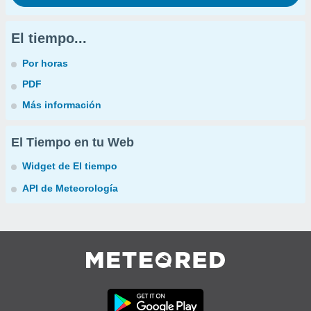
El tiempo...
Por horas
PDF
Más información
El Tiempo en tu Web
Widget de El tiempo
API de Meteorología