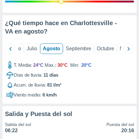
 seleccionar
o.
calización
precisa e
¿Qué tiempo hace en Charlottesville -
ión mediante
VA en
agosto
?
, publicidad
yo
Junio
Julio
Agosto
Septiembre
Octubre
Noviemb
dos,
 publicidad
,
T. Media:
24°C
Max.:
30°C
Min:
20°C
ón de
Días de lluvia:
11
días
 desarrollo
s.
Acum. de lluvia:
81 l/m²
tros 1199
Viento medio:
6 km/h
ios
Salida y Puesta del sol
Salida del sol
Puesta del sol
06:22
20:16