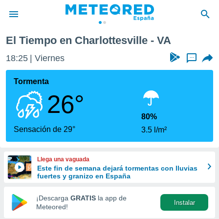
El Tiempo en Charlottesville - VA
privacidad
18:25
Viernes
...
o de
tiempo.com)
borado por
Tormenta
es para
26°
ue la
 que se
e calidad.
80%
eder a este
Sensación de 29°
3.5 l/m²
ediante las
opciones:
Llega una vaguada
ookies y
Este fin de semana dejará tormentas con lluvias
e forma
fuertes y granizo en España
d digital
¡Descarga
GRATIS
la app de
Instalar
ada, basada
Meteored!
mación