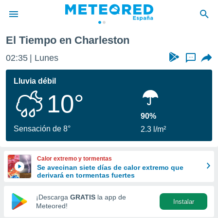
El Tiempo en Charleston
privacidad
02:35
Lunes
...
o de
tiempo.com)
borado por
Lluvia débil
es para
10°
ue la
 que se
e calidad.
90%
eder a este
Sensación de 8°
2.3 l/m²
ediante las
opciones:
Calor extremo y tormentas
ookies y
Se avecinan siete días de calor extremo que
e forma
derivará en tormentas fuertes
d digital
¡Descarga
GRATIS
la app de
Instalar
ada, basada
Meteored!
mación