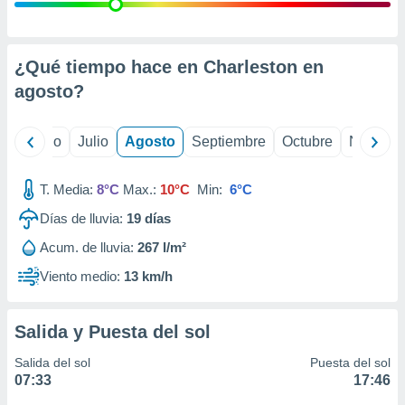
 seleccionar
o.
calización
precisa e
¿Qué tiempo hace en Charleston en
ión mediante
agosto
?
, publicidad
yo
Junio
Julio
Agosto
Septiembre
Octubre
Noviemb
dos,
 publicidad
,
T. Media:
8°C
Max.:
10°C
Min:
6°C
ón de
Días de lluvia:
19
días
 desarrollo
s.
Acum. de lluvia:
267 l/m²
tros 1199
Viento medio:
13 km/h
ios
Salida y Puesta del sol
Salida del sol
Puesta del sol
07:33
17:46