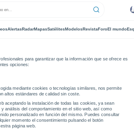
deos
Alertas
Radar
Mapas
Satélites
Modelos
Revista
Foro
El mundo
Esq
ofesionales para garantizar que la información que se ofrece es
entes opciones:
ecogida mediante cookies o tecnologías similares, nos permite
on altos estándares de calidad sin coste.
na
eb aceptando la instalación de todas las cookies, ya sean
 y análisis del comportamiento en el sitio web, así como
...
ntenido personalizado en función del mismo. Puedes consultar
alquier momento el consentimiento pulsando el botón
Por horas
uestra página web.
Intervalos nubosos en las
próximas horas