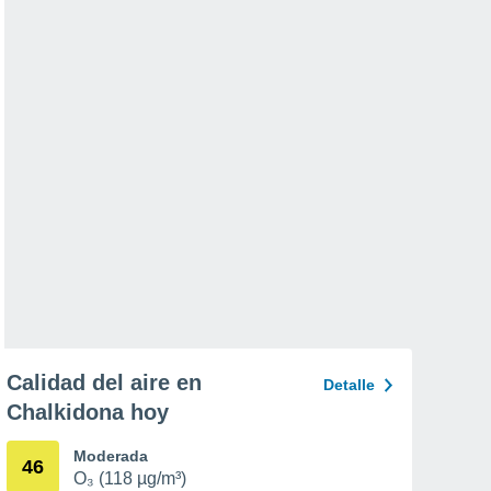
Calidad del aire en
Detalle
Chalkidona hoy
Moderada
46
O₃ (118 µg/m³)