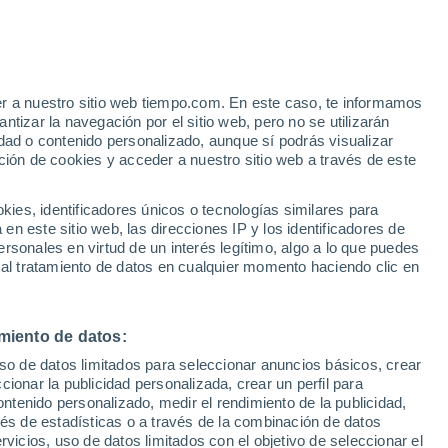
e
er a nuestro sitio web tiempo.com. En este caso, te informamos
:
15%
tizar la navegación por el sitio web, pero no se utilizarán
dad o contenido personalizado, aunque sí podrás visualizar
ción de cookies y acceder a nuestro sitio web a través de este
es, identificadores únicos o tecnologías similares para
n este sitio web, las direcciones IP y los identificadores de
rsonales en virtud de un interés legítimo, algo a lo que puedes
e nubosidad
Radar de lluvia
Satélites
Modelos
 al tratamiento de datos en cualquier momento haciendo clic en
miento de datos:
iércoles
Jueves
Viernes
Sábado
uso de datos limitados para seleccionar anuncios básicos, crear
12 Ago
13 Ago
14 Ago
15 Ago
ccionar la publicidad personalizada, crear un perfil para
ontenido personalizado, medir el rendimiento de la publicidad,
vés de estadísticas o a través de la combinación de datos
rvicios, uso de datos limitados con el objetivo de seleccionar el
70%