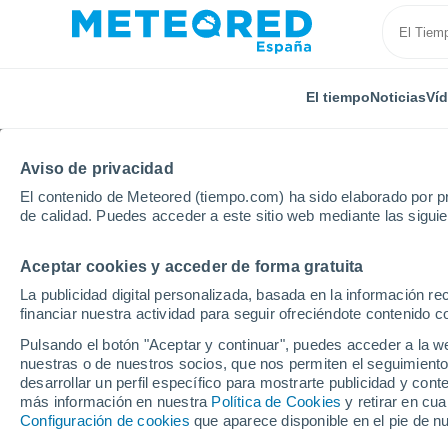
El tiempo
Noticias
Ví
Aviso de privacidad
El contenido de Meteored (tiempo.com) ha sido elaborado por pr
de calidad. Puedes acceder a este sitio web mediante las sigui
Aceptar cookies y acceder de forma gratuita
Inicio
Grecia
Macedonia Central
Chalkidona
La publicidad digital personalizada, basada en la información r
financiar nuestra actividad para seguir ofreciéndote contenido c
El Tiempo en Chalkido
Pulsando el botón "Aceptar y continuar", puedes acceder a la w
nuestras o de nuestros socios, que nos permiten el seguimiento
00:59
Domingo
desarrollar un perfil específico para mostrarte publicidad y co
más información en nuestra
Política de Cookies
y retirar en cu
Configuración de cookies
que aparece disponible en el pie de n
Nubes y claros