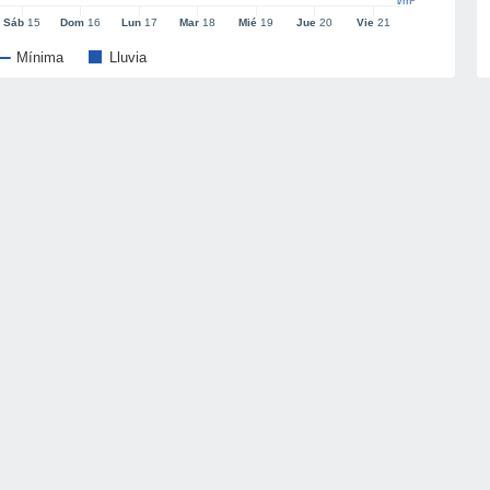
l/m²
Sáb
15
Dom
16
Lun
17
Mar
18
Mié
19
Jue
20
Vie
21
Mínima
Lluvia