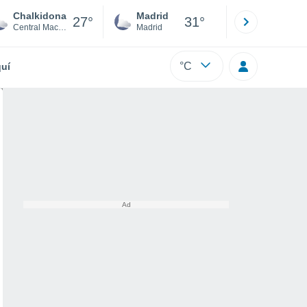
Chalkidona
Madrid
Barcelona
27°
31°
Central Macedonia
Madrid
Barcelona
°C
uí