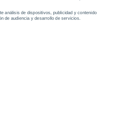
1.8 l/m²
34°
/
23°
34°
/
22°
30°
/
22°
30°
/
19°
e análisis de dispositivos, publicidad y contenido
n de audiencia y desarrollo de servicios.
-
29
km/h
8
-
22
km/h
11
-
27
km/h
14
-
26
km/h
gosto
Norte
0 Bajo
9
-
16 km/h
FPS:
no
Norte
0 Bajo
9
-
17 km/h
FPS:
no
Norte
0 Bajo
9
-
18 km/h
FPS:
no
Norte
0 Bajo
7
-
14 km/h
FPS:
no