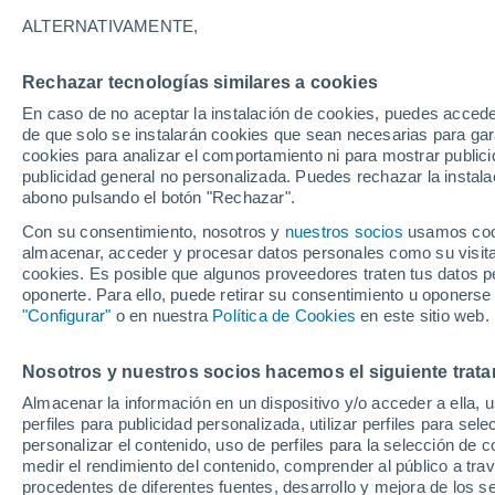
27°
ALTERNATIVAMENTE,
Rechazar tecnologías similares a cookies
Menguant
En caso de no aceptar la instalación de cookies, puedes acced
Iluminada
Sensación de 28°
de que solo se instalarán cookies que sean necesarias para garan
cookies para analizar el comportamiento ni para mostrar publici
publicidad general no personalizada. Puedes rechazar la instala
abono pulsando el botón "Rechazar".
Tormentas muy fuertes
Dejarán lluvias muy intensas, reventones y
Con su consentimiento, nosotros y
nuestros socios
usamos cooki
pedrisco en las comunidades del norte
almacenar, acceder y procesar datos personales como su visita e
cookies. Es posible que algunos proveedores traten tus datos pe
El Tiempo 1 - 7 días
Por horas
Actualidad
Mapa d
oponerte. Para ello, puede retirar su consentimiento u oponerse
"Configurar"
o en nuestra
Política de Cookies
en este sitio web.
Nosotros y nuestros socios hacemos el siguiente trata
Mañana
Martes
M
Hoy
Almacenar la información en un dispositivo y/o acceder a ella, 
10 Ago
11 Ago
9 Ago
perfiles para publicidad personalizada, utilizar perfiles para sele
personalizar el contenido, uso de perfiles para la selección de c
medir el rendimiento del contenido, comprender al público a tra
procedentes de diferentes fuentes, desarrollo y mejora de los se