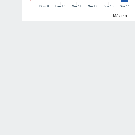
°C
Dom
9
Lun
10
Mar
11
Mié
12
Jue
13
Vie
14
Máxima