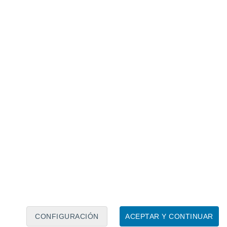
Calendario lunar
Lun
Mar
Mié
Jue
Vie
Sáb
Dom
9
10
11
12
13
14
15
16
CONFIGURACIÓN
ACEPTAR Y CONTINUAR