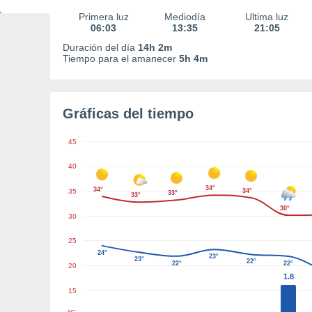
Primera luz
Mediodía
Última luz
06:03
13:35
21:05
Duración del día
14h 2m
Tiempo para el amanecer
5h 4m
Gráficas del tiempo
45
40
34°
34°
35
34°
33°
33°
30°
30
25
24°
23°
23°
22°
22°
22°
20
1.8
15