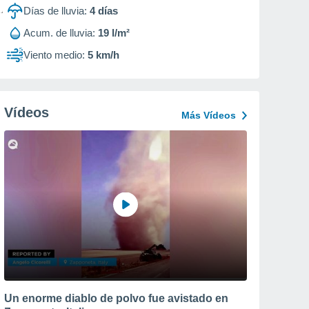
Días de lluvia:
4
días
Acum. de lluvia:
19 l/m²
Viento medio:
5 km/h
Vídeos
Más Vídeos
Un enorme diablo de polvo fue avistado en