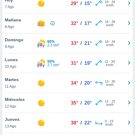
19
-
34
29°
/
15°
km/h
7 Ago
do en
 mismo.
sultar más
Mañana
16
-
28
32°
/
17°
 en nuestra
km/h
8 Ago
 Cookies
y
ualquier
Domingo
60%
18
-
34
33°
/
21°
2.3 l/m²
km/h
9 Ago
ento
 botón
ación de
Lunes
50%
11
-
34
31°
/
19°
kies
2.7 l/m²
km/h
10 Ago
 disponible
e nuestra
Martes
13
-
30
.
34°
/
20°
km/h
11 Ago
IVAMENTE,
Miércoles
12
-
22
35°
/
20°
km/h
12 Ago
as
 a cookies
Jueves
9
-
23
38°
/
22°
km/h
 no aceptar
13 Ago
ón de