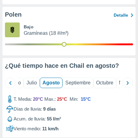
 seleccionar
o.
Polen
Detalle
calización
precisa e
Bajo
ión mediante
Gramíneas (18 #/m³)
, publicidad
dos,
 publicidad
,
¿Qué tiempo hace en Chail en
agosto
?
ón de
 desarrollo
s.
yo
Junio
Julio
Agosto
Septiembre
Octubre
Noviemb
tros 1199
ios
T. Media:
20°C
Max.:
25°C
Min:
15°C
Días de lluvia:
9
días
Acum. de lluvia:
55 l/m²
Viento medio:
11 km/h