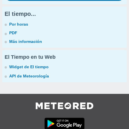
El tiempo...
Por horas
PDF
Más información
El Tiempo en tu Web
Widget de El tiempo
API de Meteorología