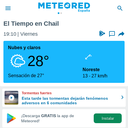
El Tiempo en Chail
privacidad
19:10
Viernes
...
o de
tiempo.com)
borado por
Nubes y claros
es para
28°
ue la
 que se
e calidad.
Noreste
eder a este
Sensación de 27°
13
27 km/h
ediante las
opciones:
Tormentas fuertes
ookies y
Esta tarde las tormentas dejarán fenómenos
e forma
adversos en 6 comunidades
d digital
¡Descarga
GRATIS
la app de
Instalar
ada, basada
Meteored!
mación