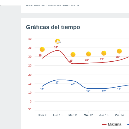
Luz diurna restante
12h 39m
Gráficas del tiempo
40
35
33°
29°
30
28°
27°
26°
26°
25
20
17°
15
17°
14°
13°
12°
12°
10
5
°C
Dom
9
Lun
10
Mar
11
Mié
12
Jue
13
Vie
14
Máxima