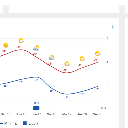
6
34°
31°
29°
26°
4
24°
24°
21°
18°
17°
2
15°
13°
12°
10°
9°
0.3
l/m²
Sáb
15
Dom
16
Lun
17
Mar
18
Mié
19
Jue
20
Vie
21
Mínima
Lluvia