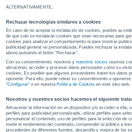
18°
ALTERNATIVAMENTE,
Rechazar tecnologías similares a cookies
Sureste
En caso de no aceptar la instalación de cookies, puedes acced
Sensación de 18°
10
-
22 km
de que solo se instalarán cookies que sean necesarias para garan
cookies para analizar el comportamiento ni para mostrar publici
publicidad general no personalizada. Puedes rechazar la instala
abono pulsando el botón "Rechazar".
¿Lloverá en el eclipse?
Consulta el mapa de nubes y lluvia para el
Con su consentimiento, nosotros y
nuestros socios
usamos cooki
miércoles en España
almacenar, acceder y procesar datos personales como su visita e
cookies. Es posible que algunos proveedores traten tus datos pe
El Tiempo 1 - 7 días
Por horas
Actualidad
Mapa de
oponerte. Para ello, puede retirar su consentimiento u oponerse
"Configurar"
o en nuestra
Política de Cookies
en este sitio web.
Nosotros y nuestros socios hacemos el siguiente trata
Mañana
Martes
M
Hoy
Almacenar la información en un dispositivo y/o acceder a ella, 
10 Ago
11 Ago
9 Ago
perfiles para publicidad personalizada, utilizar perfiles para sele
personalizar el contenido, uso de perfiles para la selección de c
medir el rendimiento del contenido, comprender al público a tra
procedentes de diferentes fuentes, desarrollo y mejora de los se