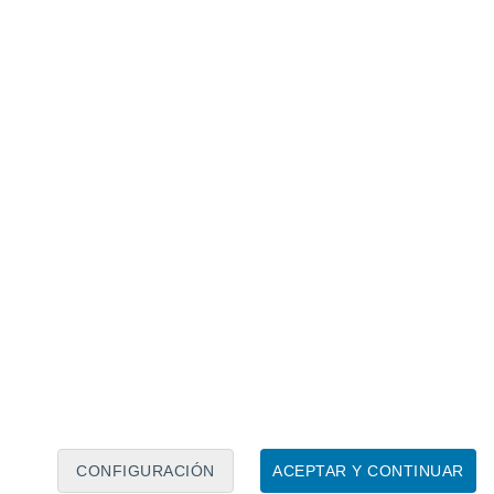
Calendario lunar
Lun
Mar
Mié
Jue
Vie
Sáb
Dom
9
10
11
12
13
14
15
16
17
18
19
20
21
22
CONFIGURACIÓN
ACEPTAR Y CONTINUAR