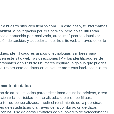
er a nuestro sitio web tiempo.com. En este caso, te informamos
/h
tizar la navegación por el sitio web, pero no se utilizarán
dad o contenido personalizado, aunque sí podrás visualizar
ción de cookies y acceder a nuestro sitio web a través de este
es, identificadores únicos o tecnologías similares para
n este sitio web, las direcciones IP y los identificadores de
rsonales en virtud de un interés legítimo, algo a lo que puedes
 temperatura
Radar de lluvia
Satélites
Modelos
 al tratamiento de datos en cualquier momento haciendo clic en
miento de datos:
iércoles
Jueves
Viernes
Sábado
uso de datos limitados para seleccionar anuncios básicos, crear
12 Ago
13 Ago
14 Ago
15 Ago
ccionar la publicidad personalizada, crear un perfil para
ontenido personalizado, medir el rendimiento de la publicidad,
vés de estadísticas o a través de la combinación de datos
rvicios, uso de datos limitados con el objetivo de seleccionar el