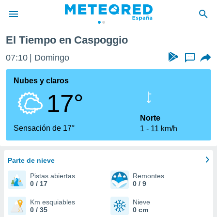
El Tiempo en Caspoggio
privacidad
07:10
Domingo
...
o de
tiempo.com)
borado por
Nubes y claros
es para
17°
ue la
 que se
e calidad.
Norte
eder a este
Sensación de 17°
1
11 km/h
ediante las
opciones:
Parte de nieve
ookies y
e forma
Pistas abiertas
Remontes
0 / 17
0 / 9
d digital
ada, basada
Km esquiables
Nieve
0 / 35
0 cm
mación