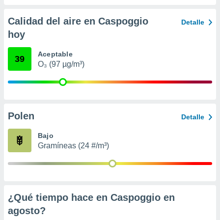
 seleccionar
o.
Calidad del aire en Caspoggio
Detalle
calización
hoy
precisa e
ión mediante
Aceptable
39
, publicidad
O₃ (97 µg/m³)
dos,
 publicidad
,
ón de
Polen
Detalle
 desarrollo
s.
Bajo
tros 1199
Gramíneas (24 #/m³)
ios
¿Qué tiempo hace en Caspoggio en
agosto
?