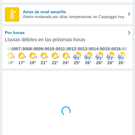
ediante
ecnologías
Aviso de nivel amarillo
nos permite
Alerta moderada por altas temperaturas en Caspoggio hoy
estra
ara seguir
e contenido
Por horas
stándares
ACEPTAR
Lluvias débiles en las próximas horas
sin coste.
Y
:00
06:00
07:00
08:00
09:00
10:00
11:00
12:00
13:00
14:00
15:00
16:00
17:
CONTINUAR
 botón
continuar",
der a la
6°
16°
17°
19°
21°
22°
24°
25°
26°
26°
26°
26°
26
CONFIGURACIÓN
ndo la
 de todas
, ya sean
de nuestros
 nos
 y análisis
tamiento en
b, así como
un perfil
para
ublicidad y