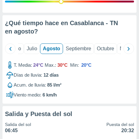
 seleccionar
o.
calización
precisa e
¿Qué tiempo hace en Casablanca - TN
ión mediante
en
agosto
?
, publicidad
yo
Junio
Julio
Agosto
Septiembre
Octubre
Noviemb
dos,
 publicidad
,
T. Media:
24°C
Max.:
30°C
Min:
20°C
ón de
Días de lluvia:
12
días
 desarrollo
s.
Acum. de lluvia:
85 l/m²
tros 1199
Viento medio:
6 km/h
ios
Salida y Puesta del sol
Salida del sol
Puesta del sol
06:45
20:32