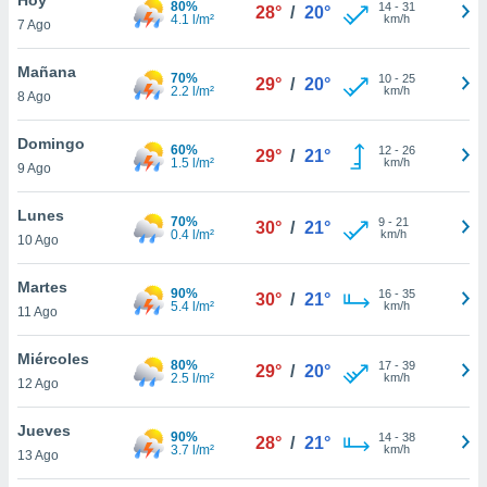
80%
14
-
31
28°
/
20°
4.1 l/m²
km/h
7 Ago
do en
 mismo.
sultar más
Mañana
70%
10
-
25
29°
/
20°
 en nuestra
2.2 l/m²
km/h
8 Ago
 Cookies
y
ualquier
Domingo
60%
12
-
26
29°
/
21°
1.5 l/m²
km/h
9 Ago
ento
 botón
ación de
Lunes
70%
9
-
21
30°
/
21°
kies
0.4 l/m²
km/h
10 Ago
 disponible
e nuestra
Martes
90%
16
-
35
.
30°
/
21°
5.4 l/m²
km/h
11 Ago
IVAMENTE,
Miércoles
80%
17
-
39
29°
/
20°
2.5 l/m²
km/h
12 Ago
as
 a cookies
Jueves
90%
14
-
38
28°
/
21°
3.7 l/m²
km/h
 no aceptar
13 Ago
ón de