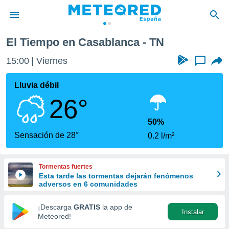
El Tiempo en Casablanca - TN
privacidad
15:00
Viernes
...
o de
tiempo.com)
borado por
Lluvia débil
es para
26°
ue la
 que se
e calidad.
50%
eder a este
Sensación de 28°
0.2 l/m²
ediante las
opciones:
Tormentas fuertes
ookies y
Esta tarde las tormentas dejarán fenómenos
e forma
adversos en 6 comunidades
d digital
¡Descarga
GRATIS
la app de
Instalar
ada, basada
Meteored!
mación