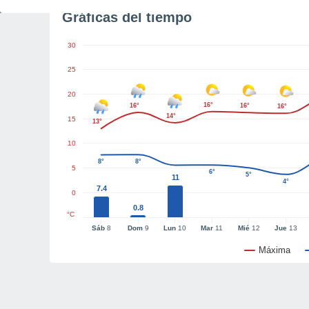
Gráficas del tiempo
30
25
20
16°
16°
16°
16°
14°
15
13°
10
8°
8°
5
6°
5°
11
4°
7.4
0
0.8
°C
Sáb
8
Dom
9
Lun
10
Mar
11
Mié
12
Jue
13
Máxima