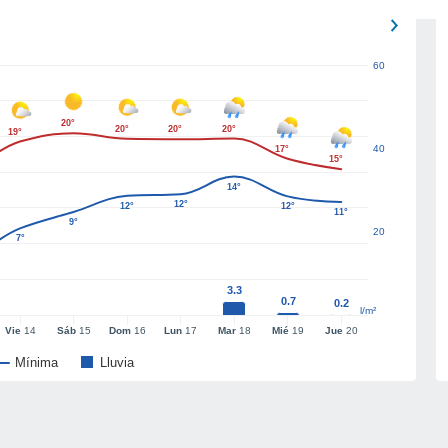
60
20°
20°
20°
20°
19°
40
17°
15°
14°
12°
12°
12°
11°
9°
20
7°
3.3
0.7
0.2
l/m²
Vie
14
Sáb
15
Dom
16
Lun
17
Mar
18
Mié
19
Jue
20
Mínima
Lluvia