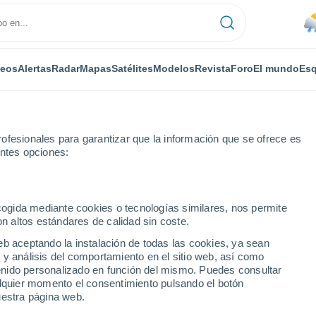
deos
Alertas
Radar
Mapas
Satélites
Modelos
Revista
Foro
El mundo
Esq
ofesionales para garantizar que la información que se ofrece es
entes opciones:
ecogida mediante cookies o tecnologías similares, nos permite
on altos estándares de calidad sin coste.
WA
eb aceptando la instalación de todas las cookies, ya sean
 y análisis del comportamiento en el sitio web, así como
...
ntenido personalizado en función del mismo. Puedes consultar
alquier momento el consentimiento pulsando el botón
Por horas
uestra página web.
Lluvias débiles en las próximas
horas