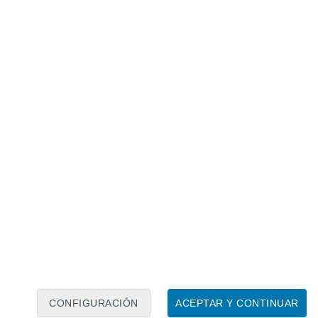
Calendario lunar
Lun
Mar
Mié
Jue
Vie
Sáb
Dom
8
9
10
11
12
13
14
15
16
17
18
19
20
21
CONFIGURACIÓN
ACEPTAR Y CONTINUAR