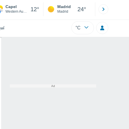
Capel
Madrid
Barcelona
12°
24°
Western Australia
Madrid
Barcelona
°C
uí