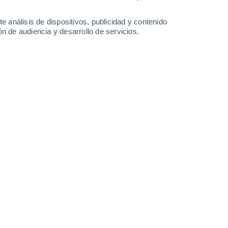
16°
/
6°
16°
/
5°
16°
/
4°
19°
/
7°
e análisis de dispositivos, publicidad y contenido
n de audiencia y desarrollo de servicios.
-
30
km/h
11
-
23
km/h
13
-
22
km/h
13
-
23
km/h
osto
Suroeste
3 Medio
26
-
52 km/h
FPS:
6-10
Suroeste
2 Bajo
25
-
52 km/h
FPS:
no
Suroeste
1 Bajo
27
-
48 km/h
FPS:
no
Suroeste
1 Bajo
24
-
49 km/h
FPS:
no