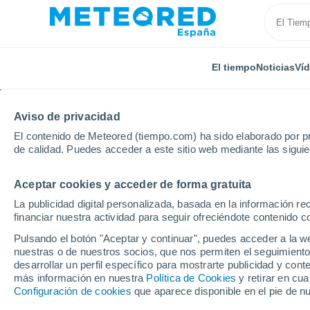
El tiempo
Noticias
Ví
Aviso de privacidad
El contenido de Meteored (tiempo.com) ha sido elaborado por pr
de calidad. Puedes acceder a este sitio web mediante las sigui
Aceptar cookies y acceder de forma gratuita
Inicio
Australia
Australia Occidental
Capel
La publicidad digital personalizada, basada en la información r
financiar nuestra actividad para seguir ofreciéndote contenido c
El Tiempo en Capel - 
Pulsando el botón "Aceptar y continuar", puedes acceder a la w
nuestras o de nuestros socios, que nos permiten el seguimiento
13:10
Sábado
desarrollar un perfil específico para mostrarte publicidad y co
más información en nuestra
Política de Cookies
y retirar en cu
Configuración de cookies
que aparece disponible en el pie de n
Lluvia débil