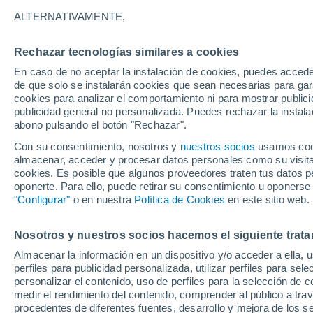
12°
ALTERNATIVAMENTE,
Rechazar tecnologías similares a cookies
60%
En caso de no aceptar la instalación de cookies, puedes acced
Sensación de 12°
0.2 l/m²
de que solo se instalarán cookies que sean necesarias para garan
cookies para analizar el comportamiento ni para mostrar publici
publicidad general no personalizada. Puedes rechazar la instala
abono pulsando el botón "Rechazar".
Llega una vaguada
Este fin de semana dejará tormentas con lluv
Con su consentimiento, nosotros y
nuestros socios
usamos cooki
fuertes y granizo en España
almacenar, acceder y procesar datos personales como su visita e
cookies. Es posible que algunos proveedores traten tus datos pe
El Tiempo 1 - 7 días
Por horas
Radar de lluvia
Act
oponerte. Para ello, puede retirar su consentimiento u oponerse
"Configurar"
o en nuestra
Política de Cookies
en este sitio web.
Nosotros y nuestros socios hacemos el siguiente trata
Mañana
Lunes
Hoy
Almacenar la información en un dispositivo y/o acceder a ella, 
9 Ago
10 Ago
8 Ago
perfiles para publicidad personalizada, utilizar perfiles para sele
personalizar el contenido, uso de perfiles para la selección de c
medir el rendimiento del contenido, comprender al público a tra
procedentes de diferentes fuentes, desarrollo y mejora de los se
70%
90%
90%