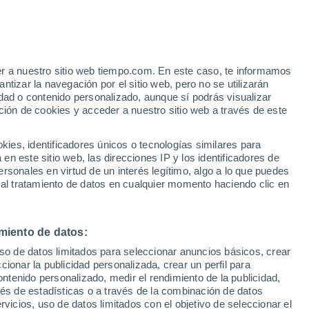
Aviso de nivel amarillo
Alerta moderada por otros en Capel
hoy
er a nuestro sitio web tiempo.com. En este caso, te informamos
tizar la navegación por el sitio web, pero no se utilizarán
dad o contenido personalizado, aunque sí podrás visualizar
ción de cookies y acceder a nuestro sitio web a través de este
ias
es, identificadores únicos o tecnologías similares para
n este sitio web, las direcciones IP y los identificadores de
rsonales en virtud de un interés legítimo, algo a lo que puedes
ualidad
Mapa de lluvia
Satélites
Modelos
 al tratamiento de datos en cualquier momento haciendo clic en
miento de datos:
Martes
Miércoles
Jueves
Viernes
uso de datos limitados para seleccionar anuncios básicos, crear
11 Ago
12 Ago
13 Ago
14 Ago
ccionar la publicidad personalizada, crear un perfil para
ontenido personalizado, medir el rendimiento de la publicidad,
vés de estadísticas o a través de la combinación de datos
rvicios, uso de datos limitados con el objetivo de seleccionar el