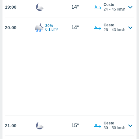
sultar más
Oeste
14°
19:00
 en nuestra
24
-
45
km/h
 Cookies
y
ualquier
Oeste
30%
14°
20:00
0.1 l/m²
26
-
43
km/h
ento
 botón
ación de
kies
 disponible
e nuestra
.
IVAMENTE,
as
 a cookies
 no aceptar
ón de
uedes
Oeste
15°
21:00
30
-
50
km/h
uestro sitio
.com. En