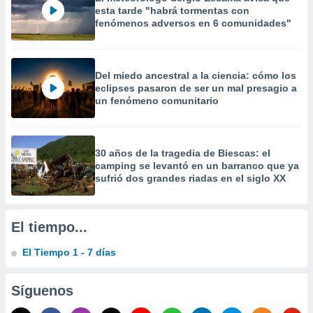
 la
esta tarde "habrá tormentas con
fenómenos adversos en 6 comunidades"
da, crear un
personalizar
o, uso de
a la
Del miedo ancestral a la ciencia: cómo los
eclipses pasaron de ser un mal presagio a
e contenido
un fenómeno comunitario
do, medir el
 de la
medir el
 del
30 años de la tragedia de Biescas: el
 comprender
camping se levantó en un barranco que ya
 través de
sufrió dos grandes riadas en el siglo XX
s o a través
nación de
edentes de
fuentes,
El tiempo...
y mejora de
os, uso de
El Tiempo 1 - 7 días
ados con el
 seleccionar
o.
Síguenos
calización