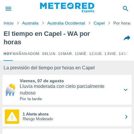
privacidad
o de
Inicio
Australia
Australia Occidental
Capel
Por horas
tiempo.com)
borado por
El tiempo en Capel - WA por
es para
horas
ue la
 que se
e calidad.
HOY
MAÑANA
DOM. 09
LUN. 10
MAR. 11
MIÉ. 12
JUE. 13
VIE. 14
SÁB.
eder a este
ediante las
La previsión del tiempo por horas en Capel
opciones:
Viernes, 07 de agosto
ookies y
Lluvia moderada con cielo parcialmente
e forma
nuboso
Por la tarde
d digital
ada, basada
mación
1 Alerta ahora
ediante
Riesgo Moderado
ecnologías
nos permite