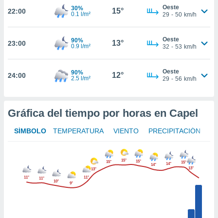
te
Oeste
30%
15°
22:00
 de que
0.1 l/m²
29
-
50
km/h
talarán
e sean
Oeste
para
90%
13°
23:00
0.9 l/m²
32
-
53
km/h
a
por el sitio
o se
Oeste
90%
12°
24:00
cookies para
2.5 l/m²
29
-
56
km/h
nto ni para
licidad o
Gráfica del tiempo por horas en Capel
ado, aunque
SÍMBOLO
TEMPERATURA
VIENTO
PRECIPITACIÓN
sualizar
general no
ada. Puedes
 instalación
15°
15°
15°
15°
14°
14°
y acceder a
13°
13°
io web a
11°
11°
11°
10°
9°
ste abono
 botón
.