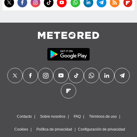
precisa e
ión mediante
, publicidad
dos,
 publicidad
,
ón de
 desarrollo
s.
tros 1199
ios
Contacto
Sobre nosotros
FAQ
Términos de uso
Cookies
Política de privacidad
Configuración de privacidad