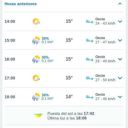
estra
Horas anteriores
ara seguir
e contenido
stándares
Oeste
ACEPTAR
15°
14:00
sin coste.
24
-
43
km/h
Y
CONTINUAR
 botón
continuar",
Oeste
30%
15°
15:00
0.1 l/m²
27
-
47
km/h
der a la
CONFIGURACIÓN
ndo la
 de todas
Oeste
30%
15°
16:00
, ya sean
0.1 l/m²
29
-
49
km/h
de nuestros
 nos
Oeste
15°
17:00
27
-
50
km/h
 y análisis
tamiento en
b, así como
Oeste
30%
14°
18:00
un perfil
0.1 l/m²
27
-
46
km/h
para
ublicidad y
Puesta del sol a las
17:42
Última luz a las
18:08
do en
 mismo.