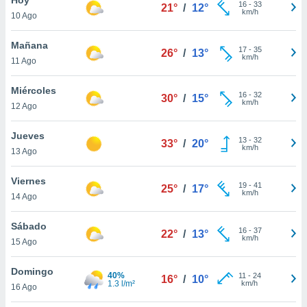
16
-
33
21°
/
12°
km/h
10 Ago
do en
 mismo.
sultar más
Mañana
17
-
35
26°
/
13°
 en nuestra
km/h
11 Ago
 Cookies
y
ualquier
Miércoles
16
-
32
30°
/
15°
km/h
12 Ago
ento
 botón
ación de
Jueves
13
-
32
33°
/
20°
kies
km/h
13 Ago
 disponible
e nuestra
Viernes
19
-
41
.
25°
/
17°
km/h
14 Ago
IVAMENTE,
Sábado
16
-
37
22°
/
13°
km/h
15 Ago
as
 a cookies
Domingo
40%
11
-
24
16°
/
10°
1.3 l/m²
km/h
 no aceptar
16 Ago
ón de