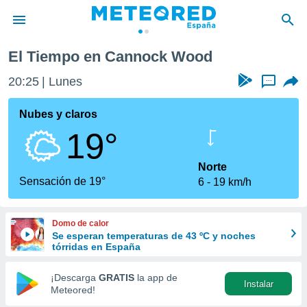
Wood
El Tiempo en Cannock Wood
privacidad
20:25
Lunes
...
o de
tiempo.com)
borado por
Nubes y claros
es para
19°
ue la
 que se
e calidad.
Norte
eder a este
Sensación de 19°
6
19 km/h
ediante las
opciones:
Domo de calor
ookies y
Se esperan temperaturas de 43 ºC y noches
e forma
tórridas en España
d digital
¡Descarga
GRATIS
la app de
Instalar
ada, basada
Meteored!
mación