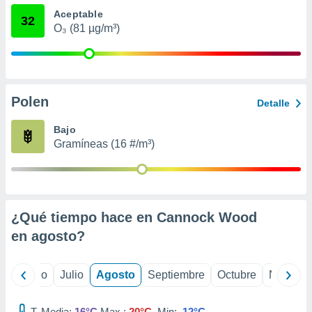
 seleccionar
Aceptable
o.
32
O₃ (81 µg/m³)
calización
precisa e
ión mediante
, publicidad
Polen
Detalle
dos,
 publicidad
Bajo
,
Gramíneas (16 #/m³)
ón de
 desarrollo
s.
tros 1199
¿Qué tiempo hace en Cannock Wood
ios
en
agosto
?
yo
Junio
Julio
Agosto
Septiembre
Octubre
Noviemb
T. Media:
16°C
Max.:
20°C
Min:
12°C