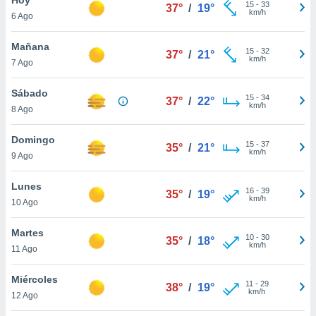
15
-
33
37°
/
19°
km/h
6 Ago
do en
 mismo.
sultar más
Mañana
15
-
32
37°
/
21°
 en nuestra
km/h
7 Ago
 Cookies
y
ualquier
Sábado
15
-
34
37°
/
22°
km/h
8 Ago
ento
 botón
ación de
Domingo
15
-
37
35°
/
21°
kies
km/h
9 Ago
 disponible
e nuestra
Lunes
16
-
39
.
35°
/
19°
km/h
10 Ago
IVAMENTE,
Martes
10
-
30
35°
/
18°
km/h
11 Ago
as
 a cookies
Miércoles
11
-
29
38°
/
19°
km/h
 no aceptar
12 Ago
ón de