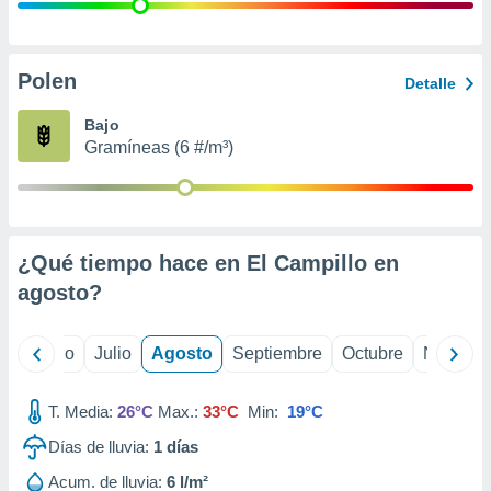
 seleccionar
o.
calización
precisa e
Polen
Detalle
ión mediante
Bajo
, publicidad
Gramíneas (6 #/m³)
dos,
 publicidad
,
ón de
¿Qué tiempo hace en El Campillo en
 desarrollo
s.
agosto
?
tros 1199
ios
yo
Junio
Julio
Agosto
Septiembre
Octubre
Noviemb
T. Media:
26°C
Max.:
33°C
Min:
19°C
Días de lluvia:
1
días
Acum. de lluvia:
6 l/m²