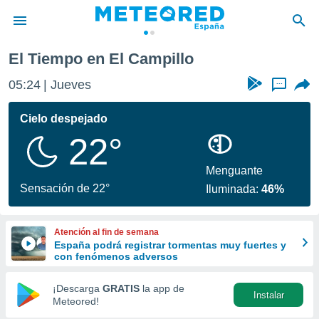
El Tiempo en El Campillo
privacidad
05:24
Jueves
...
o de
tiempo.com)
borado por
Cielo despejado
es para
22°
ue la
 que se
e calidad.
Menguante
eder a este
Sensación de 22°
Iluminada:
46%
ediante las
opciones:
Atención al fin de semana
ookies y
España podrá registrar tormentas muy fuertes y
e forma
con fenómenos adversos
d digital
¡Descarga
GRATIS
la app de
Instalar
ada, basada
Meteored!
mación