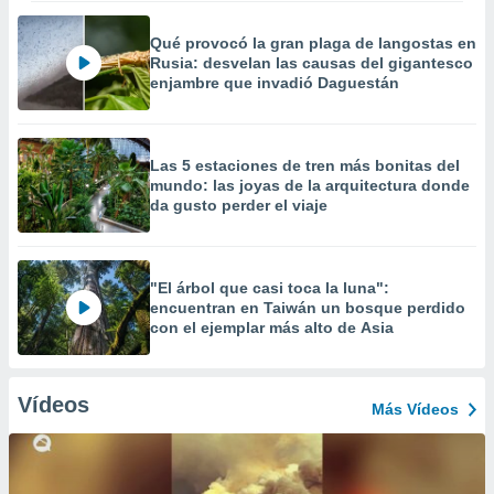
Qué provocó la gran plaga de langostas en
Rusia: desvelan las causas del gigantesco
enjambre que invadió Daguestán
Las 5 estaciones de tren más bonitas del
mundo: las joyas de la arquitectura donde
da gusto perder el viaje
"El árbol que casi toca la luna":
encuentran en Taiwán un bosque perdido
con el ejemplar más alto de Asia
Vídeos
Más Vídeos