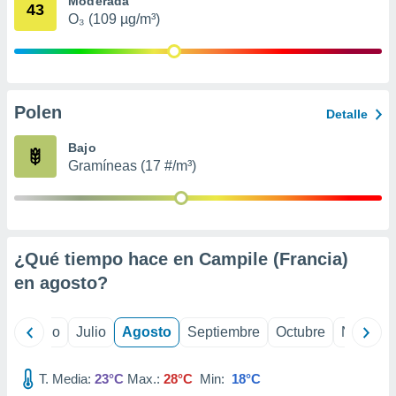
Moderada
 seleccionar
43
o.
O₃ (109 µg/m³)
calización
precisa e
ión mediante
Polen
, publicidad
Detalle
dos,
Bajo
 publicidad
Gramíneas (17 #/m³)
,
ón de
 desarrollo
s.
¿Qué tiempo hace en Campile (Francia)
tros 1199
ios
en
agosto
?
yo
Junio
Julio
Agosto
Septiembre
Octubre
Noviemb
T. Media:
23°C
Max.:
28°C
Min:
18°C