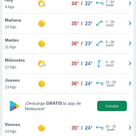
7
-
24
34°
/
22°
km/h
9 Ago
do en
 mismo.
sultar más
Mañana
7
-
26
35°
/
23°
 en nuestra
km/h
10 Ago
 Cookies
y
ualquier
Martes
8
-
28
36°
/
23°
km/h
11 Ago
ento
 botón
ación de
Miércoles
4
-
25
35°
/
24°
kies
km/h
12 Ago
 disponible
e nuestra
Jueves
10
-
33
.
36°
/
24°
km/h
13 Ago
IVAMENTE,
¡Descarga
GRATIS
la app de
Instalar
Meteored!
as
 a cookies
Viernes
 no aceptar
10
-
31
35°
/
24°
km/h
14 Ago
ón de