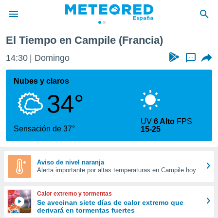
El Tiempo en Campile (Francia)
privacidad
14:30
Domingo
...
o de
tiempo.com)
borado por
Nubes y claros
es para
34°
ue la
 que se
e calidad.
UV
6 Alto
FPS
eder a este
Sensación de 37°
15-25
ediante las
opciones:
ookies y
Aviso de nivel naranja
Alerta importante por altas temperaturas en Campile hoy
e forma
d digital
Calor extremo y tormentas
ada, basada
Se avecinan siete días de calor extremo que
derivará en tormentas fuertes
mación