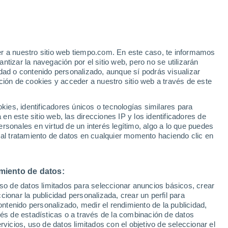
Aviso de nivel amarillo
Alerta moderada por altas
temperaturas en Calmont hoy
er a nuestro sitio web tiempo.com. En este caso, te informamos
tizar la navegación por el sitio web, pero no se utilizarán
dad o contenido personalizado, aunque sí podrás visualizar
ción de cookies y acceder a nuestro sitio web a través de este
 de
es, identificadores únicos o tecnologías similares para
n este sitio web, las direcciones IP y los identificadores de
rsonales en virtud de un interés legítimo, algo a lo que puedes
e nubosidad
Radar de lluvia
Satélites
Modelos
 al tratamiento de datos en cualquier momento haciendo clic en
miento de datos:
Lunes
Martes
Miércoles
Jueves
uso de datos limitados para seleccionar anuncios básicos, crear
10 Ago
11 Ago
12 Ago
13 Ago
ccionar la publicidad personalizada, crear un perfil para
ontenido personalizado, medir el rendimiento de la publicidad,
vés de estadísticas o a través de la combinación de datos
rvicios, uso de datos limitados con el objetivo de seleccionar el