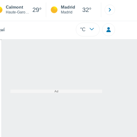
Calmont
Madrid
Barcelona
29°
32°
Haute-Garonne
Madrid
Barcelona
°C
uí