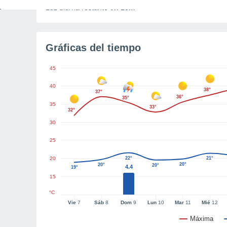
Luz diurna restante
9h 15m
Gráficas del tiempo
45
40
38°
37°
36°
35°
35
33°
32°
30
25
20
22°
21°
20°
20°
20°
4.4
19°
15
°C
Vie
7
Sáb
8
Dom
9
Lun
10
Mar
11
Mié
12
Máxima