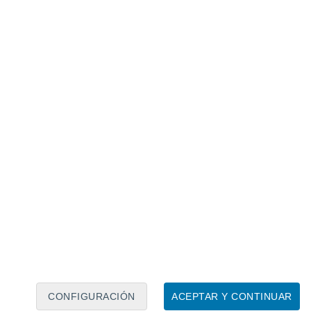
Calendario lunar
Lun
Mar
Mié
Jue
Vie
Sáb
Dom
7
8
9
10
11
12
13
14
15
16
17
18
19
20
CONFIGURACIÓN
ACEPTAR Y CONTINUAR