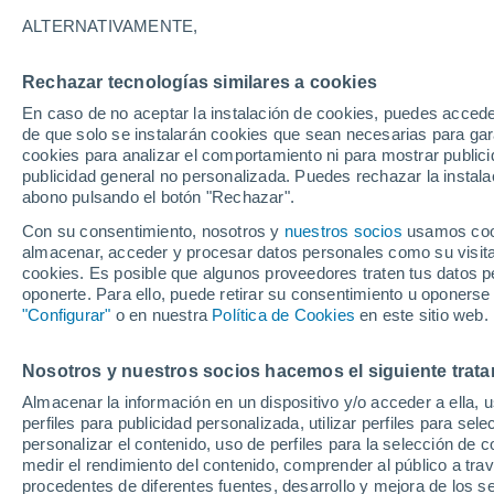
27°
ALTERNATIVAMENTE,
Rechazar tecnologías similares a cookies
UV
6 Alto
En caso de no aceptar la instalación de cookies, puedes acced
Sensación de 27°
FPS
15-25
de que solo se instalarán cookies que sean necesarias para garan
cookies para analizar el comportamiento ni para mostrar publici
publicidad general no personalizada. Puedes rechazar la instala
abono pulsando el botón "Rechazar".
Revista
Un estudio innovador estudia los dispersores
Con su consentimiento, nosotros y
nuestros socios
usamos cooki
semillas ocultos en la regeneración forestal
almacenar, acceder y procesar datos personales como su visita e
cookies. Es posible que algunos proveedores traten tus datos pe
El Tiempo 1 - 7 días
Por horas
Actualidad
Mapa d
oponerte. Para ello, puede retirar su consentimiento u oponerse
"Configurar"
o en nuestra
Política de Cookies
en este sitio web.
Nosotros y nuestros socios hacemos el siguiente trata
Mañana
Domingo
Hoy
Almacenar la información en un dispositivo y/o acceder a ella, 
8 Ago
9 Ago
7 Ago
perfiles para publicidad personalizada, utilizar perfiles para sele
personalizar el contenido, uso de perfiles para la selección de c
medir el rendimiento del contenido, comprender al público a tra
procedentes de diferentes fuentes, desarrollo y mejora de los se
60%