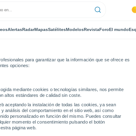
deos
Alertas
Radar
Mapas
Satélites
Modelos
Revista
Foro
El mundo
Esq
ofesionales para garantizar que la información que se ofrece es
entes opciones:
nt
ecogida mediante cookies o tecnologías similares, nos permite
on altos estándares de calidad sin coste.
eb aceptando la instalación de todas las cookies, ya sean
 y análisis del comportamiento en el sitio web, así como
...
ntenido personalizado en función del mismo. Puedes consultar
alquier momento el consentimiento pulsando el botón
Por horas
uestra página web.
Intervalos nubosos en las
próximas horas