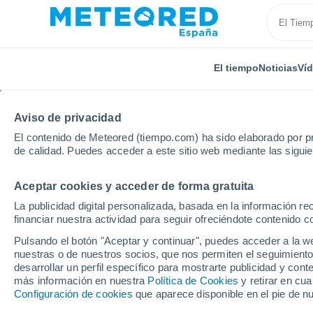
El tiempo
Noticias
Ví
Aviso de privacidad
El contenido de Meteored (tiempo.com) ha sido elaborado por pr
de calidad. Puedes acceder a este sitio web mediante las sigui
Aceptar cookies y acceder de forma gratuita
Inicio
Francia
Occitania
Alto Garona
Calmo
La publicidad digital personalizada, basada en la información r
financiar nuestra actividad para seguir ofreciéndote contenido c
El Tiempo en Calmont
Pulsando el botón "Aceptar y continuar", puedes acceder a la w
nuestras o de nuestros socios, que nos permiten el seguimiento
12:24
Viernes
desarrollar un perfil específico para mostrarte publicidad y co
más información en nuestra
Política de Cookies
y retirar en cu
Configuración de cookies
que aparece disponible en el pie de n
Soleado