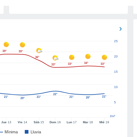
25
39°
39°
20
36°
34°
33°
33°
33°
15
10
22°
21°
21°
21°
21°
20°
20°
5
l/m²
Jue
13
Vie
14
Sáb
15
Dom
16
Lun
17
Mar
18
Mié
19
Mínima
Lluvia