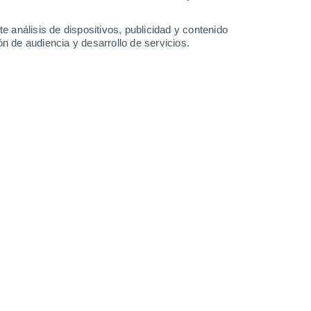
33°
/
20°
36°
/
20°
38°
/
21°
39°
/
21°
e análisis de dispositivos, publicidad y contenido
n de audiencia y desarrollo de servicios.
-
34
km/h
19
-
33
km/h
16
-
33
km/h
13
-
28
km/h
to
Noroeste
6 Alto
7
-
22 km/h
FPS:
15-25
Norte
8 ¡Muy Alto!
8
-
24 km/h
FPS:
25-50
Norte
8 ¡Muy Alto!
9
-
25 km/h
FPS:
25-50
Norte
7 Alto
10
-
26 km/h
FPS:
15-25