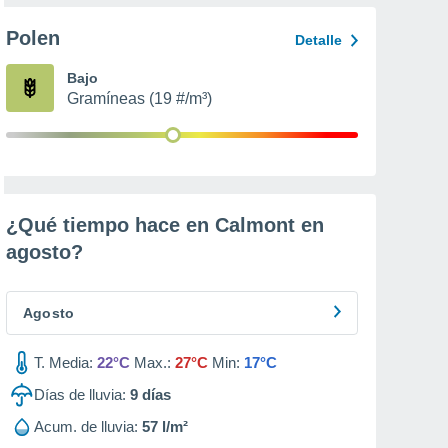
Polen
Detalle
Bajo
Gramíneas (19 #/m³)
¿Qué tiempo hace en Calmont en
agosto
?
Agosto
T. Media:
22°C
Max.:
27°C
Min:
17°C
Días de lluvia:
9
días
Acum. de lluvia:
57 l/m²