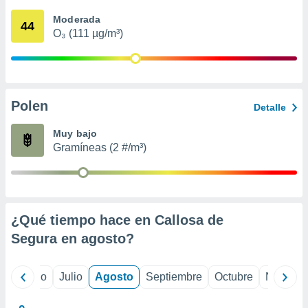
 seleccionar
o.
Moderada
44
O₃ (111 µg/m³)
calización
precisa e
ión mediante
, publicidad
Polen
Detalle
dos,
 publicidad
Muy bajo
,
Gramíneas (2 #/m³)
ón de
 desarrollo
s.
tros 1199
ios
¿Qué tiempo hace en Callosa de
Segura en
agosto
?
yo
Junio
Julio
Agosto
Septiembre
Octubre
Noviemb