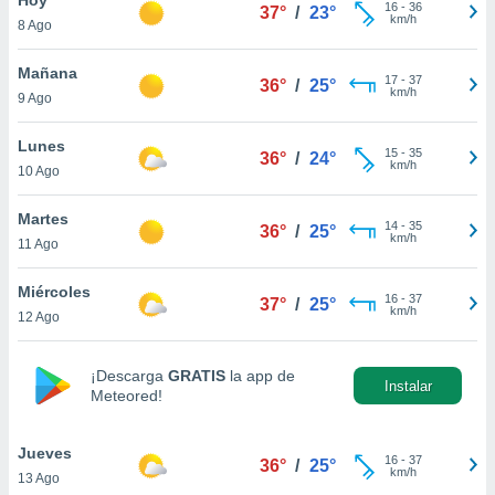
16
-
36
37°
/
23°
km/h
8 Ago
do en
 mismo.
sultar más
Mañana
17
-
37
36°
/
25°
 en nuestra
km/h
9 Ago
 Cookies
y
ualquier
Lunes
15
-
35
36°
/
24°
km/h
10 Ago
ento
 botón
ación de
Martes
14
-
35
36°
/
25°
kies
km/h
11 Ago
 disponible
e nuestra
Miércoles
16
-
37
.
37°
/
25°
km/h
12 Ago
IVAMENTE,
¡Descarga
GRATIS
la app de
Instalar
Meteored!
as
 a cookies
Jueves
 no aceptar
16
-
37
36°
/
25°
km/h
13 Ago
ón de