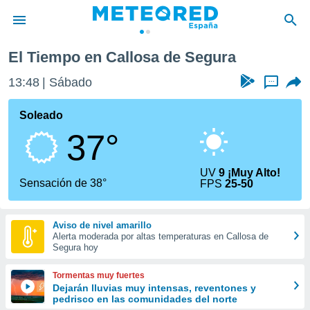
 de Segura
El Tiempo en Callosa de Segura
privacidad
13:48
Sábado
...
o de
tiempo.com)
borado por
Soleado
es para
37°
ue la
 que se
e calidad.
UV
9 ¡Muy Alto!
eder a este
Sensación de 38°
FPS
25-50
ediante las
opciones:
Aviso de nivel amarillo
ookies y
Alerta moderada por altas temperaturas en Callosa de
e forma
Segura hoy
d digital
Tormentas muy fuertes
ada, basada
Dejarán lluvias muy intensas, reventones y
pedrisco en las comunidades del norte
mación