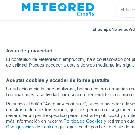
El tiempo
Noticias
Ví
Aviso de privacidad
El contenido de Meteored (tiempo.com) ha sido elaborado por pr
de calidad. Puedes acceder a este sitio web mediante las sigui
Aceptar cookies y acceder de forma gratuita
Inicio
Francia
Alta Francia
Aisne
Bucy-le-L
La publicidad digital personalizada, basada en la información r
financiar nuestra actividad para seguir ofreciéndote contenido c
El Tiempo en Bucy-le-
Pulsando el botón "Aceptar y continuar", puedes acceder a la w
nuestras o de nuestros socios, que nos permiten el seguimiento
16:23
Jueves
desarrollar un perfil específico para mostrarte publicidad y co
más información en nuestra
Política de Cookies
y retirar en cu
Configuración de cookies
que aparece disponible en el pie de n
Nubes y claros