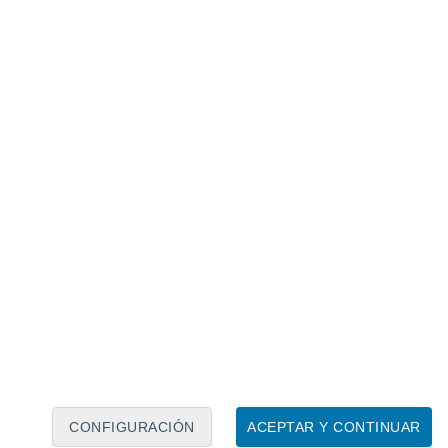
Calendario lunar
Lun
Mar
Mié
Jue
Vie
Sáb
Dom
6
7
8
9
10
11
12
13
14
15
16
17
18
19
CONFIGURACIÓN
ACEPTAR Y CONTINUAR