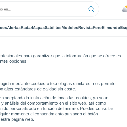
deos
Alertas
Radar
Mapas
Satélites
Modelos
Revista
Foro
El mundo
Esq
ofesionales para garantizar que la información que se ofrece es
entes opciones:
ong
ecogida mediante cookies o tecnologías similares, nos permite
on altos estándares de calidad sin coste.
Long
eb aceptando la instalación de todas las cookies, ya sean
 y análisis del comportamiento en el sitio web, así como
...
ntenido personalizado en función del mismo. Puedes consultar
alquier momento el consentimiento pulsando el botón
Por horas
uestra página web.
Cielos nubosos en las próximas
horas