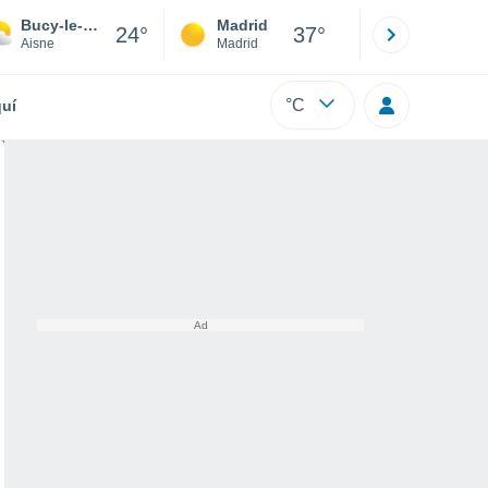
Bucy-le-Long
Madrid
Barcelona
24°
37°
Aisne
Madrid
Barcelona
°C
uí