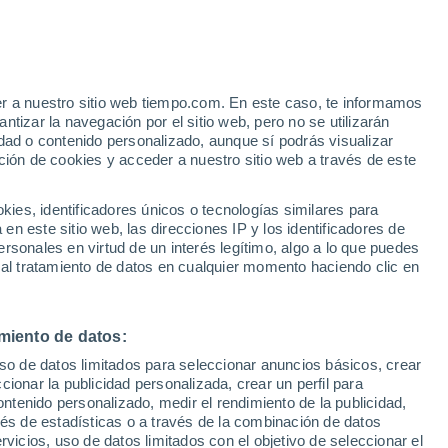
er a nuestro sitio web tiempo.com. En este caso, te informamos
/h
tizar la navegación por el sitio web, pero no se utilizarán
dad o contenido personalizado, aunque sí podrás visualizar
ción de cookies y acceder a nuestro sitio web a través de este
 de
es, identificadores únicos o tecnologías similares para
n este sitio web, las direcciones IP y los identificadores de
rsonales en virtud de un interés legítimo, algo a lo que puedes
e nubosidad
Radar de lluvia
Satélites
Modelos
 al tratamiento de datos en cualquier momento haciendo clic en
miento de datos:
omingo
Lunes
Martes
Miércoles
uso de datos limitados para seleccionar anuncios básicos, crear
9 Ago
10 Ago
11 Ago
12 Ago
ccionar la publicidad personalizada, crear un perfil para
ontenido personalizado, medir el rendimiento de la publicidad,
vés de estadísticas o a través de la combinación de datos
rvicios, uso de datos limitados con el objetivo de seleccionar el
30%