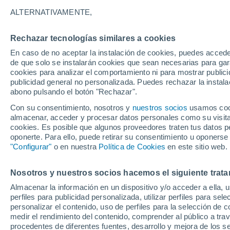
24°
ALTERNATIVAMENTE,
Rechazar tecnologías similares a cookies
Noroeste
En caso de no aceptar la instalación de cookies, puedes acced
Sensación de 25°
12
-
31 km
de que solo se instalarán cookies que sean necesarias para garan
cookies para analizar el comportamiento ni para mostrar publici
publicidad general no personalizada. Puedes rechazar la instala
abono pulsando el botón "Rechazar".
Previsión para el eclipse
Samuel Biener avisa de posibles tormentas y
Con su consentimiento, nosotros y
nuestros socios
usamos cooki
un domo de calor en España
almacenar, acceder y procesar datos personales como su visita e
cookies. Es posible que algunos proveedores traten tus datos pe
El Tiempo 1 - 7 días
Por horas
Actualidad
Mapa d
oponerte. Para ello, puede retirar su consentimiento u oponerse
"Configurar"
o en nuestra
Política de Cookies
en este sitio web.
Nosotros y nuestros socios hacemos el siguiente trata
Mañana
Sábado
D
Hoy
Almacenar la información en un dispositivo y/o acceder a ella, 
7 Ago
8 Ago
6 Ago
perfiles para publicidad personalizada, utilizar perfiles para sele
personalizar el contenido, uso de perfiles para la selección de c
medir el rendimiento del contenido, comprender al público a tra
procedentes de diferentes fuentes, desarrollo y mejora de los se