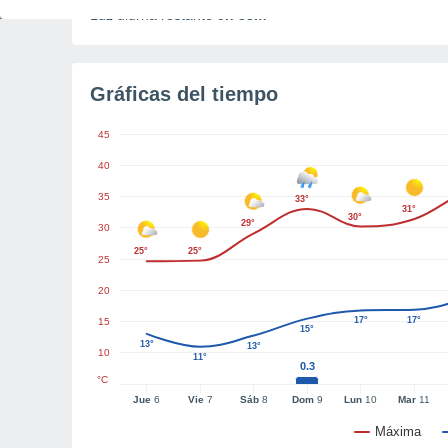
Luz diurna restante
5h 33m
Gráficas del tiempo
45
40
35
33°
31°
30°
29°
30
25°
25°
25
20
17°
17°
15
15°
13°
13°
10
11°
0.3
°C
Jue
6
Vie
7
Sáb
8
Dom
9
Lun
10
Mar
11
Máxima