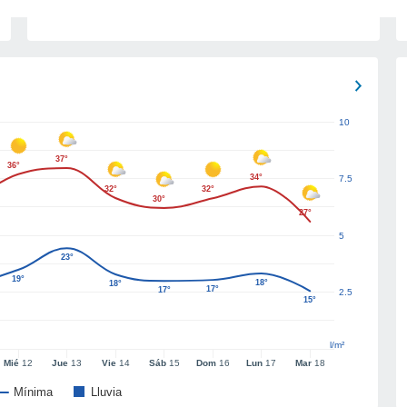
10
37°
36°
34°
7.5
32°
32°
30°
27°
5
23°
19°
18°
18°
17°
17°
2.5
15°
l/m²
Mié
12
Jue
13
Vie
14
Sáb
15
Dom
16
Lun
17
Mar
18
Mínima
Lluvia