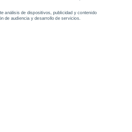
0.3 l/m²
33°
/
15°
30°
/
17°
31°
/
17°
36°
/
19°
e análisis de dispositivos, publicidad y contenido
n de audiencia y desarrollo de servicios.
-
29
km/h
13
-
27
km/h
13
-
29
km/h
13
-
26
km/h
 agosto
Noroeste
4 Medio
12
-
31 km/h
FPS:
6-10
uboso
Noroeste
3 Medio
12
-
29 km/h
FPS:
6-10
Noroeste
2 Bajo
17
-
36 km/h
FPS:
no
Noroeste
1 Bajo
11
-
36 km/h
FPS:
no