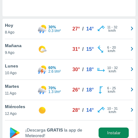
do en
 mismo.
sultar más
Hoy
 en nuestra
30%
11
-
32
27°
/
14°
0.3 l/m²
km/h
 Cookies
y
8 Ago
ualquier
Mañana
6
-
20
31°
/
15°
ento
km/h
9 Ago
 botón
ación de
Lunes
kies
60%
10
-
32
30°
/
18°
2.6 l/m²
km/h
 disponible
10 Ago
e nuestra
.
Martes
70%
6
-
25
26°
/
18°
1.3 l/m²
km/h
11 Ago
IVAMENTE,
Miércoles
10
-
31
28°
/
14°
km/h
12 Ago
as
 a cookies
 no aceptar
¡Descarga
GRATIS
la app de
Instalar
ón de
Meteored!