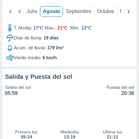
yo
Junio
Julio
Agosto
Septiembre
Octubre
Noviemb
T. Media:
17°C
Max.:
21°C
Min:
12°C
Días de lluvia:
19
días
Acum. de lluvia:
179 l/m²
Viento medio:
6 km/h
Salida y Puesta del sol
Salida del sol
Puesta del sol
05:59
20:38
Primera luz
Mediodía
Última luz
05:24
13:19
21:12