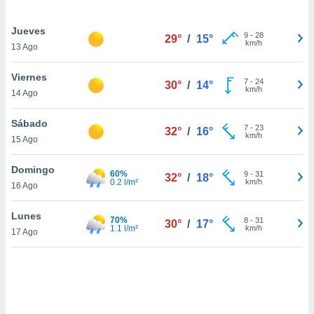
uedes
uestro sitio
Jueves
.com. En
9
-
28
29°
/
15°
km/h
te
13 Ago
 de que
talarán
Viernes
7
-
24
e sean
30°
/
14°
km/h
14 Ago
para
a
Sábado
por el sitio
7
-
23
32°
/
16°
km/h
o se
15 Ago
cookies para
Domingo
60%
9
-
31
32°
/
18°
nto ni para
0.2 l/m²
km/h
16 Ago
licidad o
Lunes
ado, aunque
70%
8
-
31
30°
/
17°
1.1 l/m²
km/h
sualizar
17 Ago
general no
ada. Puedes
 instalación
y acceder a
io web a
ste abono