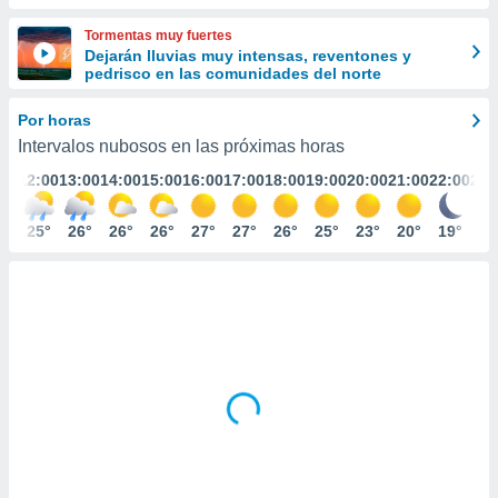
ediante
ecnologías
Tormentas muy fuertes
nos permite
Dejarán lluvias muy intensas, reventones y
estra
pedrisco en las comunidades del norte
ara seguir
e contenido
Por horas
stándares
ACEPTAR
Intervalos nubosos en las próximas horas
sin coste.
Y
:00
12:00
13:00
14:00
15:00
16:00
17:00
18:00
19:00
20:00
21:00
22:00
23:
CONTINUAR
 botón
continuar",
der a la
4°
25°
26°
26°
26°
27°
27°
26°
25°
23°
20°
19°
17
CONFIGURACIÓN
ndo la
 de todas
, ya sean
de nuestros
 nos
 y análisis
tamiento en
b, así como
un perfil
para
ublicidad y