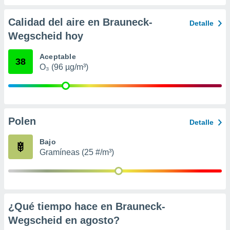
 seleccionar
o.
Calidad del aire en Brauneck-
Detalle
calización
Wegscheid hoy
precisa e
ión mediante
Aceptable
38
, publicidad
O₃ (96 µg/m³)
dos,
 publicidad
,
ón de
Polen
Detalle
 desarrollo
s.
Bajo
tros 1199
Gramíneas (25 #/m³)
ios
¿Qué tiempo hace en Brauneck-
Wegscheid en
agosto
?