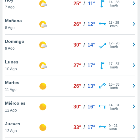
14
-
33
25°
/
11°
km/h
7 Ago
do en
 mismo.
sultar más
Mañana
11
-
28
26°
/
12°
 en nuestra
km/h
8 Ago
 Cookies
y
ualquier
Domingo
12
-
28
30°
/
14°
km/h
9 Ago
ento
 botón
ación de
Lunes
17
-
37
27°
/
17°
kies
km/h
10 Ago
 disponible
e nuestra
Martes
15
-
33
.
26°
/
13°
km/h
11 Ago
IVAMENTE,
Miércoles
14
-
31
30°
/
16°
km/h
12 Ago
as
 a cookies
Jueves
9
-
21
33°
/
17°
km/h
 no aceptar
13 Ago
ón de