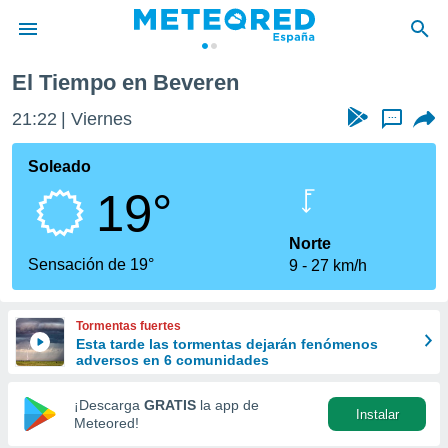
everen
El Tiempo en Beveren
privacidad
21:22
Viernes
...
o de
tiempo.com)
borado por
Soleado
es para
19°
ue la
 que se
e calidad.
Norte
eder a este
Sensación de 19°
9
27 km/h
ediante las
opciones:
Tormentas fuertes
ookies y
Esta tarde las tormentas dejarán fenómenos
e forma
adversos en 6 comunidades
d digital
¡Descarga
GRATIS
la app de
Instalar
ada, basada
Meteored!
mación