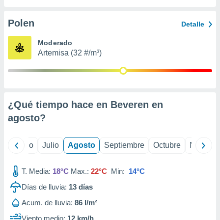
 seleccionar
o.
Polen
Detalle
calización
precisa e
Moderado
ión mediante
Artemisa (32 #/m³)
, publicidad
dos,
 publicidad
,
¿Qué tiempo hace en Beveren en
ón de
agosto
?
 desarrollo
s.
tros 1199
yo
Junio
Julio
Agosto
Septiembre
Octubre
Noviemb
ios
T. Media:
18°C
Max.:
22°C
Min:
14°C
Días de lluvia:
13
días
Acum. de lluvia:
86 l/m²
Viento medio:
12 km/h