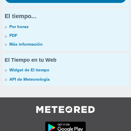
El tiempo...
Por horas
PDF
Más información
El Tiempo en tu Web
Widget de El tiempo
API de Meteorología