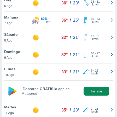
13
-
31
36°
/
23°
km/h
6 Ago
do en
 mismo.
sultar más
Mañana
60%
15
-
63
36°
/
25°
 en nuestra
1.8 l/m²
km/h
7 Ago
 Cookies
y
ualquier
Sábado
12
-
31
32°
/
21°
km/h
8 Ago
ento
 botón
ación de
Domingo
10
-
27
32°
/
21°
kies
km/h
9 Ago
 disponible
e nuestra
Lunes
8
-
23
.
33°
/
21°
km/h
10 Ago
IVAMENTE,
¡Descarga
GRATIS
la app de
Instalar
Meteored!
as
 a cookies
Martes
 no aceptar
7
-
21
35°
/
23°
km/h
11 Ago
ón de