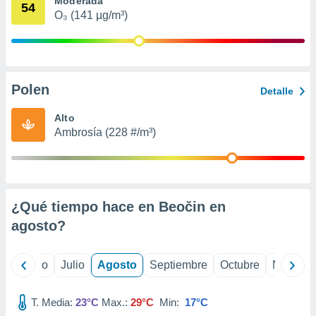
Moderada
 seleccionar
54
o.
O₃ (141 µg/m³)
calización
precisa e
ión mediante
Polen
, publicidad
Detalle
dos,
Alto
 publicidad
Ambrosía (228 #/m³)
,
ón de
 desarrollo
s.
¿Qué tiempo hace en Beočin en
tros 1199
ios
agosto
?
yo
Junio
Julio
Agosto
Septiembre
Octubre
Noviemb
T. Media:
23°C
Max.:
29°C
Min:
17°C