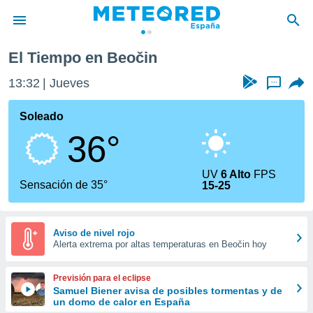
El Tiempo en Beočin
privacidad
13:32
Jueves
...
o de
tiempo.com)
borado por
Soleado
es para
36°
ue la
 que se
e calidad.
UV
6 Alto
FPS
eder a este
Sensación de 35°
15-25
ediante las
opciones:
ookies y
Aviso de nivel rojo
Alerta extrema por altas temperaturas en Beočin hoy
e forma
d digital
Previsión para el eclipse
ada, basada
Samuel Biener avisa de posibles tormentas y de
un domo de calor en España
mación