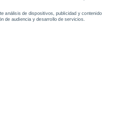
2.5 l/m²
33°
/
24°
32°
/
21°
32°
/
21°
30°
/
21°
e análisis de dispositivos, publicidad y contenido
n de audiencia y desarrollo de servicios.
-
44
km/h
9
-
24
km/h
14
-
37
km/h
9
-
25
km/h
e agosto
Suroeste
4 Medio
15
-
37 km/h
FPS:
6-10
Suroeste
2 Bajo
17
-
39 km/h
FPS:
no
Oeste
1 Bajo
16
-
38 km/h
FPS:
no
Suroeste
0 Bajo
12
-
33 km/h
FPS:
no