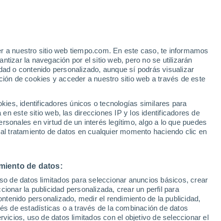
Aviso de nivel amarillo
Alerta moderada por altas
temperaturas en Bensalem hoy
er a nuestro sitio web tiempo.com. En este caso, te informamos
/h
tizar la navegación por el sitio web, pero no se utilizarán
dad o contenido personalizado, aunque sí podrás visualizar
ción de cookies y acceder a nuestro sitio web a través de este
es, identificadores únicos o tecnologías similares para
n este sitio web, las direcciones IP y los identificadores de
rsonales en virtud de un interés legítimo, algo a lo que puedes
 lluvia
Radar de lluvia
Satélites
Modelos
 al tratamiento de datos en cualquier momento haciendo clic en
miento de datos:
Martes
Miércoles
Jueves
Viernes
uso de datos limitados para seleccionar anuncios básicos, crear
11 Ago
12 Ago
13 Ago
14 Ago
ccionar la publicidad personalizada, crear un perfil para
ontenido personalizado, medir el rendimiento de la publicidad,
vés de estadísticas o a través de la combinación de datos
rvicios, uso de datos limitados con el objetivo de seleccionar el
80%