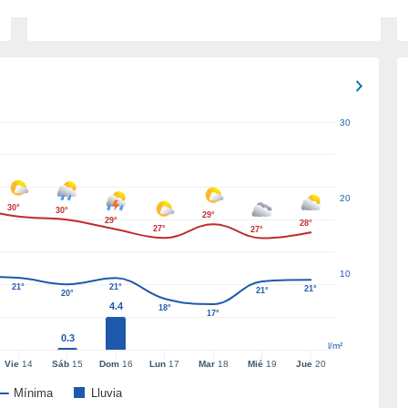
30
20
30°
30°
29°
29°
28°
27°
27°
10
21°
21°
21°
21°
20°
4.4
18°
17°
0.3
l/m²
Vie
14
Sáb
15
Dom
16
Lun
17
Mar
18
Mié
19
Jue
20
Mínima
Lluvia