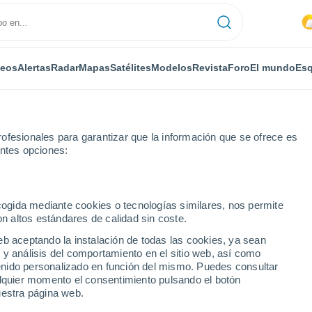
deos
Alertas
Radar
Mapas
Satélites
Modelos
Revista
Foro
El mundo
Esq
ofesionales para garantizar que la información que se ofrece es
entes opciones:
Bensalem
ecogida mediante cookies o tecnologías similares, nos permite
on altos estándares de calidad sin coste.
 - PA
eb aceptando la instalación de todas las cookies, ya sean
 y análisis del comportamiento en el sitio web, así como
...
ntenido personalizado en función del mismo. Puedes consultar
alquier momento el consentimiento pulsando el botón
Por horas
uestra página web.
Calor Húmedo Sofocante en las
próximas horas