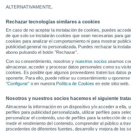
32°
ALTERNATIVAMENTE,
Rechazar tecnologías similares a cookies
Suroeste
En caso de no aceptar la instalación de cookies, puedes acced
Sensación de 36°
15
-
37 km
de que solo se instalarán cookies que sean necesarias para garan
cookies para analizar el comportamiento ni para mostrar publici
publicidad general no personalizada. Puedes rechazar la instala
abono pulsando el botón "Rechazar".
Tormentas muy fuertes
Dejarán lluvias muy intensas, reventones y
Con su consentimiento, nosotros y
nuestros socios
usamos cooki
pedrisco en las comunidades del norte
almacenar, acceder y procesar datos personales como su visita e
cookies. Es posible que algunos proveedores traten tus datos pe
El Tiempo 1 - 7 días
Por horas
Actualidad
Mapa de
oponerte. Para ello, puede retirar su consentimiento u oponerse
"Configurar"
o en nuestra
Política de Cookies
en este sitio web.
Nosotros y nuestros socios hacemos el siguiente trata
Mañana
Lunes
Hoy
Almacenar la información en un dispositivo y/o acceder a ella, 
9 Ago
10 Ago
8 Ago
perfiles para publicidad personalizada, utilizar perfiles para sele
personalizar el contenido, uso de perfiles para la selección de c
medir el rendimiento del contenido, comprender al público a tra
procedentes de diferentes fuentes, desarrollo y mejora de los se
60%