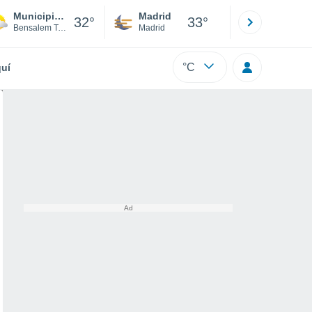
Municipio de Bensalem
Madrid
Barcelona
32°
33°
Bensalem Township
Madrid
Barcelona
°C
uí