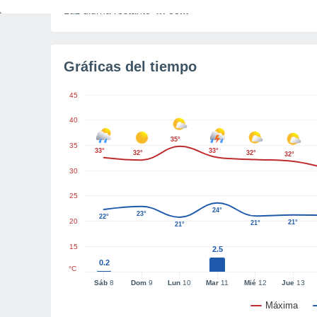
Luz diurna restante
4h 55m
Gráficas del tiempo
45
40
35°
35
33°
33°
32°
32°
32°
30
25
24°
23°
22°
20
21°
21°
21°
15
2.5
0.2
°C
Sáb
8
Dom
9
Lun
10
Mar
11
Mié
12
Jue
13
Máxima