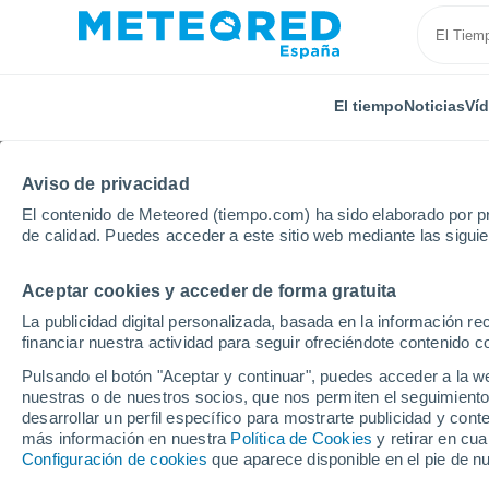
El tiempo
Noticias
Ví
Aviso de privacidad
El contenido de Meteored (tiempo.com) ha sido elaborado por pr
de calidad. Puedes acceder a este sitio web mediante las sigui
Aceptar cookies y acceder de forma gratuita
Inicio
Estados Unidos
Estado de Pennsylvania
La publicidad digital personalizada, basada en la información r
financiar nuestra actividad para seguir ofreciéndote contenido c
El Tiempo en Bensalem
Pulsando el botón "Aceptar y continuar", puedes acceder a la w
nuestras o de nuestros socios, que nos permiten el seguimiento
15:39
Sábado
desarrollar un perfil específico para mostrarte publicidad y co
más información en nuestra
Política de Cookies
y retirar en cu
Configuración de cookies
que aparece disponible en el pie de n
Nubes y claros