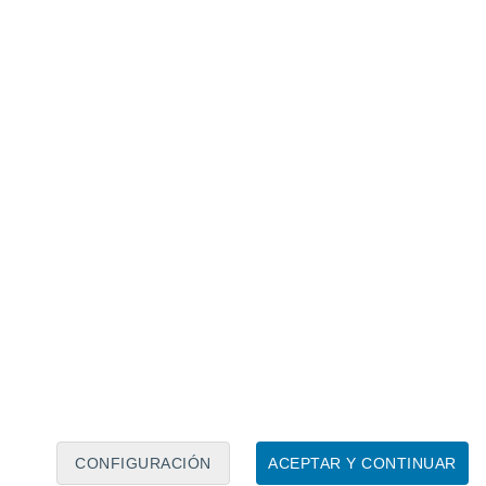
Calendario lunar
Lun
Mar
Mié
Jue
Vie
Sáb
Dom
8
9
10
11
12
13
14
15
16
17
18
19
20
21
CONFIGURACIÓN
ACEPTAR Y CONTINUAR