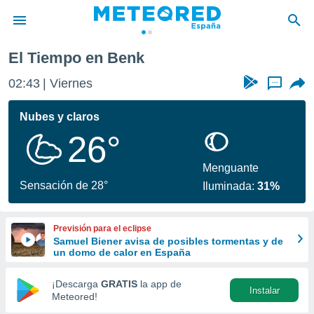
El Tiempo en Benk
privacidad
02:43
Viernes
...
o de
tiempo.com)
borado por
Nubes y claros
es para
26°
ue la
 que se
e calidad.
Menguante
eder a este
Sensación de 28°
Iluminada:
31%
ediante las
opciones:
Previsión para el eclipse
ookies y
Samuel Biener avisa de posibles tormentas y de
e forma
un domo de calor en España
d digital
¡Descarga
GRATIS
la app de
Instalar
ada, basada
Meteored!
mación