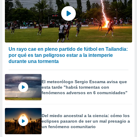
Un rayo cae en pleno partido de fútbol en Tailandia:
por qué es tan peligroso estar a la intemperie
durante una tormenta
El meteorólogo Sergio Escama avisa que
esta tarde "habrá tormentas con
fenómenos adversos en 6 comunidades"
Del miedo ancestral a la ciencia: cómo los
eclipses pasaron de ser un mal presagio a
un fenómeno comunitario