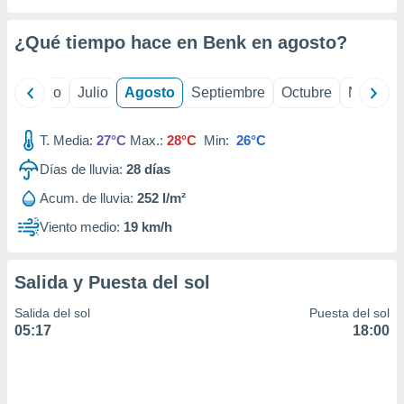
 seleccionar
o.
¿Qué tiempo hace en Benk en
agosto
?
calización
precisa e
ión mediante
yo
Junio
Julio
Agosto
Septiembre
Octubre
Noviemb
, publicidad
T. Media:
27°C
Max.:
28°C
Min:
26°C
dos,
 publicidad
Días de lluvia:
28
días
,
Acum. de lluvia:
252 l/m²
ón de
 desarrollo
Viento medio:
19 km/h
s.
tros 1199
Salida y Puesta del sol
ios
Salida del sol
Puesta del sol
05:17
18:00