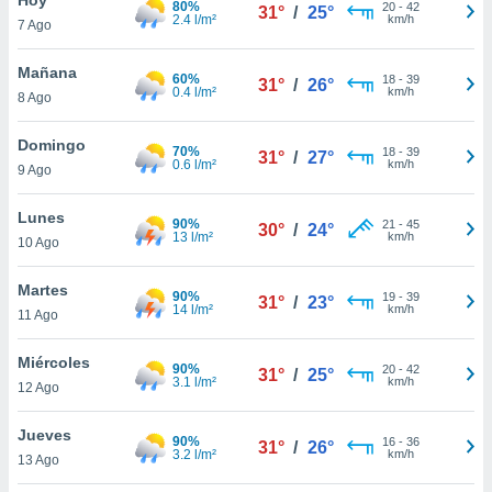
80%
20
-
42
31°
/
25°
2.4 l/m²
km/h
7 Ago
do en
 mismo.
sultar más
Mañana
60%
18
-
39
31°
/
26°
 en nuestra
0.4 l/m²
km/h
8 Ago
 Cookies
y
ualquier
Domingo
70%
18
-
39
31°
/
27°
0.6 l/m²
km/h
9 Ago
ento
 botón
ación de
Lunes
90%
21
-
45
30°
/
24°
kies
13 l/m²
km/h
10 Ago
 disponible
e nuestra
Martes
90%
19
-
39
.
31°
/
23°
14 l/m²
km/h
11 Ago
IVAMENTE,
Miércoles
90%
20
-
42
31°
/
25°
3.1 l/m²
km/h
12 Ago
as
 a cookies
Jueves
90%
16
-
36
31°
/
26°
3.2 l/m²
km/h
 no aceptar
13 Ago
ón de