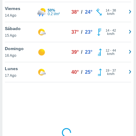
uedes
uestro sitio
Viernes
50%
14
-
38
38°
/
24°
.com. En
0.2 l/m²
km/h
14 Ago
te
 de que
Sábado
talarán
14
-
42
37°
/
23°
km/h
15 Ago
e sean
para
a
Domingo
12
-
44
39°
/
23°
por el sitio
km/h
16 Ago
o se
cookies para
Lunes
19
-
37
40°
/
25°
km/h
17 Ago
nto ni para
licidad o
ado, aunque
sualizar
general no
ada. Puedes
 instalación
y acceder a
io web a
ste abono