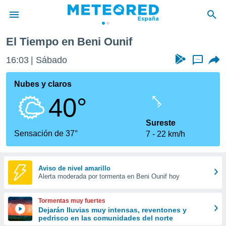
El Tiempo en Beni Ounif
privacidad
16:03
Sábado
...
o de
tiempo.com)
borado por
Nubes y claros
es para
40°
ue la
 que se
e calidad.
Sureste
eder a este
Sensación de 37°
7
22 km/h
ediante las
opciones:
ookies y
Aviso de nivel amarillo
Alerta moderada por tormenta en Beni Ounif hoy
e forma
d digital
Tormentas muy fuertes
ada, basada
Dejarán lluvias muy intensas, reventones y
pedrisco en las comunidades del norte
mación