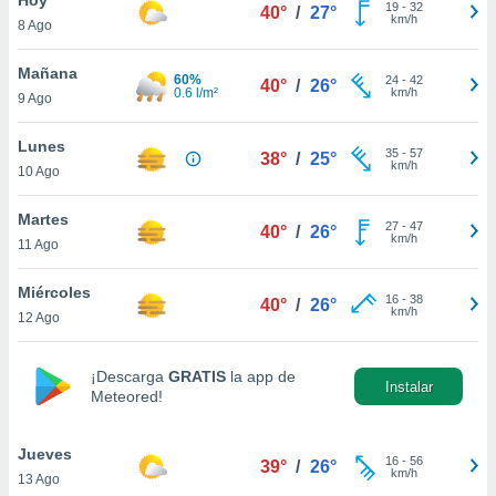
19
-
32
40°
/
27°
km/h
8 Ago
do en
 mismo.
sultar más
Mañana
60%
24
-
42
40°
/
26°
 en nuestra
0.6 l/m²
km/h
9 Ago
 Cookies
y
ualquier
Lunes
35
-
57
38°
/
25°
km/h
10 Ago
ento
 botón
ación de
Martes
27
-
47
40°
/
26°
kies
km/h
11 Ago
 disponible
e nuestra
Miércoles
16
-
38
.
40°
/
26°
km/h
12 Ago
IVAMENTE,
¡Descarga
GRATIS
la app de
Instalar
Meteored!
as
 a cookies
Jueves
 no aceptar
16
-
56
39°
/
26°
km/h
13 Ago
ón de