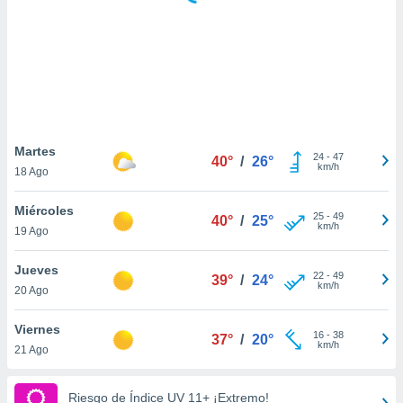
 botón
.
nto,
cios
kies,
ores únicos
Martes
24
-
47
as similares
40°
/
26°
km/h
18 Ago
nar,
rocesar
Miércoles
onales como
25
-
49
40°
/
25°
km/h
 este sitio
19 Ago
recciones IP
ficadores de
Jueves
22
-
49
39°
/
24°
 posible
km/h
20 Ago
s
 traten tus
Viernes
nales en
16
-
38
37°
/
20°
km/h
 interés
21 Ago
go a lo que
nerte. Para
Riesgo de Índice UV 11+ ¡Extremo!
retirar su