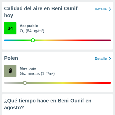
 seleccionar
o.
Calidad del aire en Beni Ounif
Detalle
calización
hoy
precisa e
ión mediante
Aceptable
34
O₃ (84 µg/m³)
, publicidad
dos,
 publicidad
,
ón de
Polen
Detalle
 desarrollo
s.
Muy bajo
Gramíneas (1 #/m³)
tros 1199
ios
¿Qué tiempo hace en Beni Ounif en
agosto
?